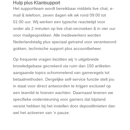
Hulp plus Klantsupport
Het supportteam wordt bereikbaar middels live chat, e-
mail & telefoon, zeven dagen elk wk rond 09:00 tot
01:00 uur. Wij werken een typische reactietijd voor
onder als 2 minuten op live chat-verzoeken & in vier uur
voor mailgesprekken. Alle medewerkers worden
Nederlandstalig plus speciaal getraind voor verantwoord
gokken, technische support plus accountbeheer.
Op frequente vragen bezitten wij ‘n uitgebreide
knowledgebase gecreëerd via ruim dan 150 artikelen
aangaande topics schommelend van gameregels tot
betaalmethoden. Dergelijke self-service functie stelt jou
in staat voor direct antwoorden te krijgen exclusief op
een teamlid te hoeven wachten. Daarnaast leveren we
specifieke ondersteuning voor gamers dat bijstand
vereist hebben bij het instellen door depositlimieten dan
wel het activeren van ‘n pauze.