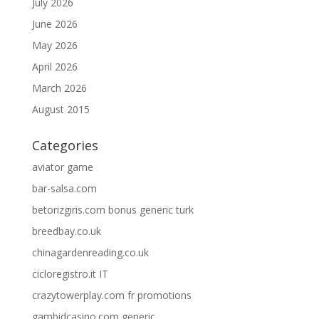
July 2026
June 2026
May 2026
April 2026
March 2026
August 2015
Categories
aviator game
bar-salsa.com
betorizgiris.com bonus generic turk
breedbay.co.uk
chinagardenreading.co.uk
cicloregistro.it IT
crazytowerplay.com fr promotions
gambidcasino.com generic