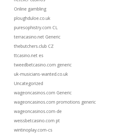
Online gambling
ploughduloe.co.uk
puresophistry.com CL
terracasino.net Generic
thebutchers.club CZ
ttcasino.net es
tweedbetcasino.com generic
uk-musicians-wanted.co.uk
Uncategorized
wageoncasinos.com Generic
wageoncasinos.com promotions generic
wageoncasinos.com-de
weissbetcasino.com pt
wintinoplay.com-cs