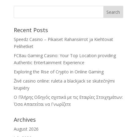
Recent Posts
Speedz Casino – Pikaiset Rahansiirrot ja Kiehtovat
Pelihetket
FC8au Gaming Casino: Your Top Location providing
Authentic Entertainment Experience
Exploring the Rise of Crypto in Online Gaming
Živé casino online: ruleta a blackjack se skutečnými
krupiéry
Ο Πλήρης Οδηγός σχετικά με τις Εταιρίες Στοιχημάτων:
Όσα Απαιτείται να Γνωρίζετε
Archives
August 2026