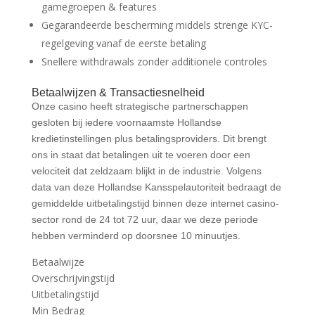
gamegroepen & features
Gegarandeerde bescherming middels strenge KYC-
regelgeving vanaf de eerste betaling
Snellere withdrawals zonder additionele controles
Betaalwijzen & Transactiesnelheid
Onze casino heeft strategische partnerschappen
gesloten bij iedere voornaamste Hollandse
kredietinstellingen plus betalingsproviders. Dit brengt
ons in staat dat betalingen uit te voeren door een
velociteit dat zeldzaam blijkt in de industrie. Volgens
data van deze Hollandse Kansspelautoriteit bedraagt de
gemiddelde uitbetalingstijd binnen deze internet casino-
sector rond de 24 tot 72 uur, daar we deze periode
hebben verminderd op doorsnee 10 minuutjes.
Betaalwijze
Overschrijvingstijd
Uitbetalingstijd
Min Bedrag