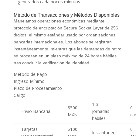
generados cada pocos minutos
Método de Transacciones y Métodos Disponibles
Manejamos operaciones económicas mediante
protocolo de encriptación Secure Socket Layer de 256
dígitos, el mismo estándar usado por organizaciones
bancarias internacionales. Los abonos se registran
instantáneamente, mientras que las demandas de retiro
se procesan en un plazo máximo de 24 horas hábiles
tras concluir la verificación de identidad.
Método de Pago
Ingreso Mínimo
Plazo de Procesamiento
Cargo
1-3
$500
0
Envío Bancaria
jornadas
MXN
ca
hábiles
Tarjetas
$100
0
Instantáneo