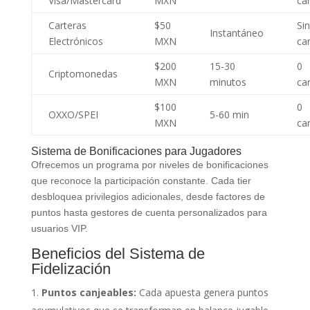
Visa/Mastercard
MXN
ca
Carteras
$50
Sin
Instantáneo
Electrónicos
MXN
ca
$200
15-30
0
Criptomonedas
MXN
minutos
ca
$100
0
OXXO/SPEI
5-60 min
MXN
ca
Sistema de Bonificaciones para Jugadores
Ofrecemos un programa por niveles de bonificaciones
que reconoce la participación constante. Cada tier
desbloquea privilegios adicionales, desde factores de
puntos hasta gestores de cuenta personalizados para
usuarios VIP.
Beneficios del Sistema de
Fidelización
Puntos canjeables:
Cada apuesta genera puntos