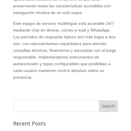
preservando todas las características accesibles con
navegación intuitiva de un solo toque.
Este equipo de servicio multilingüe está accesible 24/7
mediante chat en directo, correo e-mail y WhatsApp.
Los períodos de respuesta típicos son más bajos a dos
min, con representantes capacitados para atender
consultas técnicas, financieras y asociadas con el juego
responsable. Implementamos instrumentos de
autoexclusión y topes configurables que posibilitan a
cada usuario mantener control absoluto sobre su
presencia.
Recent Posts