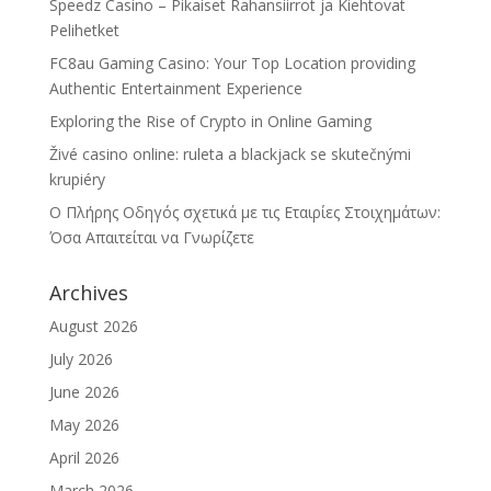
Speedz Casino – Pikaiset Rahansiirrot ja Kiehtovat
Pelihetket
FC8au Gaming Casino: Your Top Location providing
Authentic Entertainment Experience
Exploring the Rise of Crypto in Online Gaming
Živé casino online: ruleta a blackjack se skutečnými
krupiéry
Ο Πλήρης Οδηγός σχετικά με τις Εταιρίες Στοιχημάτων:
Όσα Απαιτείται να Γνωρίζετε
Archives
August 2026
July 2026
June 2026
May 2026
April 2026
March 2026