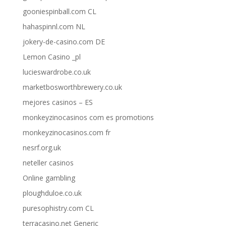
gooniespinball.com CL
hahaspinnl.com NL
jokery-de-casino.com DE
Lemon Casino _pl
lucieswardrobe.co.uk
marketbosworthbrewery.co.uk
mejores casinos – ES
monkeyzinocasinos com es promotions
monkeyzinocasinos.com fr
nesrf.org.uk
neteller casinos
Online gambling
ploughduloe.co.uk
puresophistry.com CL
terracasino.net Generic