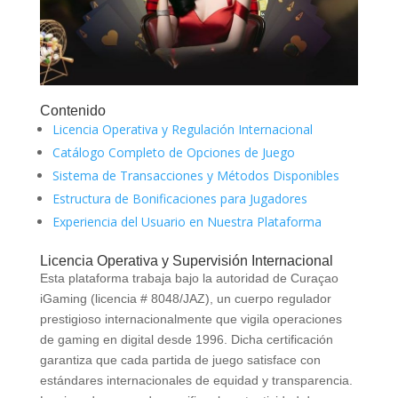
Contenido
Licencia Operativa y Regulación Internacional
Catálogo Completo de Opciones de Juego
Sistema de Transacciones y Métodos Disponibles
Estructura de Bonificaciones para Jugadores
Experiencia del Usuario en Nuestra Plataforma
Licencia Operativa y Supervisión Internacional
Esta plataforma trabaja bajo la autoridad de Curaçao
iGaming (licencia # 8048/JAZ), un cuerpo regulador
prestigioso internacionalmente que vigila operaciones
de gaming en digital desde 1996. Dicha certificación
garantiza que cada partida de juego satisface con
estándares internacionales de equidad y transparencia.