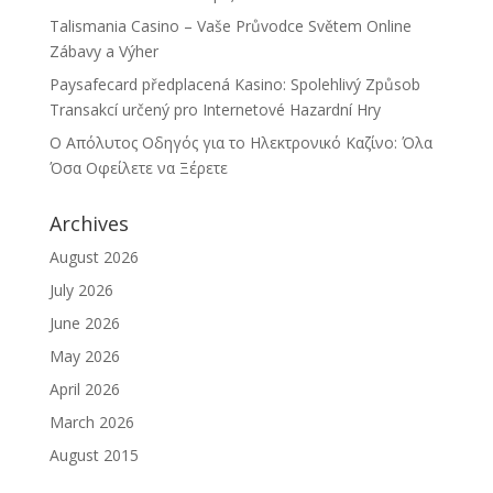
Talismania Casino – Vaše Průvodce Světem Online
Zábavy a Výher
Paysafecard předplacená Kasino: Spolehlivý Způsob
Transakcí určený pro Internetové Hazardní Hry
Ο Απόλυτος Οδηγός για το Ηλεκτρονικό Καζίνο: Όλα
Όσα Οφείλετε να Ξέρετε
Archives
August 2026
July 2026
June 2026
May 2026
April 2026
March 2026
August 2015