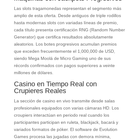
Las slots tragamonedas representan el segmento más
amplio de esta oferta. Desde antiguos de triple rodillos
hasta modernas slots con variadas líneas de premio,
cada título presenta certificación RNG (Random Number
Generator) que certifica resultados absolutamente
aleatorios. Los botes progresivos acumulan premios
que exceden frecuentemente el 1,000,000 de USD,
siendo Mega Moolá de Micro Gaming uno de sus
récords confirmados con pagos superiores a veinte
millones de dólares.
Casino en Tiempo Real con
Crupieres Reales
La sección de casino en vivo transmite desde salas
profesionales equipados con varias cámaras HD. Los
croupiers interactúan en periodo real cuando los
participantes participan en ruleta, blackjack, bacará y
variados formatos de póker. El software de Evolution
Games procesa las jugadas con demora mínima,