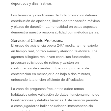
deportivos y días festivas
Los términos y condiciones de toda promoción definen
contribución de opciones, límites de transacción máxima
y plazos de duración. La honestidad en estos aspectos
demuestra nuestro responsabilidad con métodos justas.
Servicio al Cliente Profesional
El grupo de asistencia opera 24/7 mediante mensajería
en tiempo real, correo e-mail y atención telefónica. Los
agentes bilingües resuelven consultas funcionales,
procesan solicitudes de retiros y asisten en
configuración de cuentas. El periodo promedio de
contestación en mensajería es bajo a dos minutos,
enfocando la atención eficiente de dificultades.
La zona de preguntas frecuentes cubre temas
habituales sobre validación de datos, funcionamiento de
bonificaciones y detalles técnicas. Este servicio permite
a estos jugadores hallar soluciones instantáneas sin