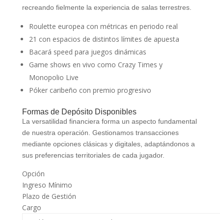
recreando fielmente la experiencia de salas terrestres.
Roulette europea con métricas en periodo real
21 con espacios de distintos límites de apuesta
Bacará speed para juegos dinámicas
Game shows en vivo como Crazy Times y
Monopolio Live
Póker caribeño con premio progresivo
Formas de Depósito Disponibles
La versatilidad financiera forma un aspecto fundamental
de nuestra operación. Gestionamos transacciones
mediante opciones clásicas y digitales, adaptándonos a
sus preferencias territoriales de cada jugador.
Opción
Ingreso Mínimo
Plazo de Gestión
Cargo