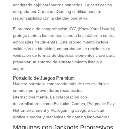
encriptado bajo parámetros bancarios. La certificación
otorgada por Curacao eGaming certifica nuestro
responsabilidad con la claridad operativa.
El protocolo de comprobación KYC (Know Your Usuario)
protege tanto a los clientes como a la plataforma contra
actividades fraudulentas. Este procedimiento incluye
validación de identidad, comprobante de residencia y
validación de formas de depósito, elementos clave para
preservar un entorno de entretenimiento limpio y
seguro.
Portafolio de Juegos Premium
Nuestro portafolio comprende más de tres mil títulos
creados por proveedores reconocidos
internacionalmente. La colaboración con
desarrolladores como Evolution Games, Pragmatic Play,
Net Entertainment y Microgaming asegura calidad
gráfica superior y mecánicas de gaming innovadoras.
Máquinas con Jackpots Progresivos