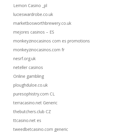
Lemon Casino _pl
lucieswardrobe.co.uk
marketbosworthbrewery.co.uk
mejores casinos – ES
monkeyzinocasinos com es promotions
monkeyzinocasinos.com fr
nesrf.org.uk
neteller casinos
Online gambling
ploughduloe.co.uk
puresophistry.com CL
terracasino.net Generic
thebutchers.club CZ
ttcasino.net es
tweedbetcasino.com generic