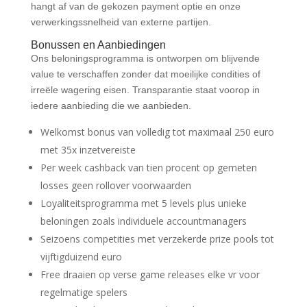
hangt af van de gekozen payment optie en onze
verwerkingssnelheid van externe partijen.
Bonussen en Aanbiedingen
Ons beloningsprogramma is ontworpen om blijvende
value te verschaffen zonder dat moeilijke condities of
irreële wagering eisen. Transparantie staat voorop in
iedere aanbieding die we aanbieden.
Welkomst bonus van volledig tot maximaal 250 euro
met 35x inzetvereiste
Per week cashback van tien procent op gemeten
losses geen rollover voorwaarden
Loyaliteitsprogramma met 5 levels plus unieke
beloningen zoals individuele accountmanagers
Seizoens competities met verzekerde prize pools tot
vijftigduizend euro
Free draaien op verse game releases elke vr voor
regelmatige spelers