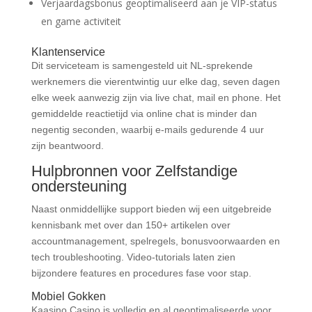
Verjaardagsbonus geoptimaliseerd aan je VIP-status
en game activiteit
Klantenservice
Dit serviceteam is samengesteld uit NL-sprekende
werknemers die vierentwintig uur elke dag, seven dagen
elke week aanwezig zijn via live chat, mail en phone. Het
gemiddelde reactietijd via online chat is minder dan
negentig seconden, waarbij e-mails gedurende 4 uur
zijn beantwoord.
Hulpbronnen voor Zelfstandige
ondersteuning
Naast onmiddellijke support bieden wij een uitgebreide
kennisbank met over dan 150+ artikelen over
accountmanagement, spelregels, bonusvoorwaarden en
tech troubleshooting. Video-tutorials laten zien
bijzondere features en procedures fase voor stap.
Mobiel Gokken
Kaasino Casino is volledig en al geoptimaliseerde voor