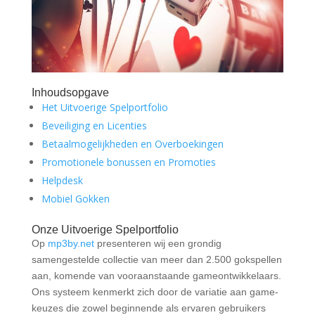
Inhoudsopgave
Het Uitvoerige Spelportfolio
Beveiliging en Licenties
Betaalmogelijkheden en Overboekingen
Promotionele bonussen en Promoties
Helpdesk
Mobiel Gokken
Onze Uitvoerige Spelportfolio
Op
mp3by.net
presenteren wij een grondig
samengestelde collectie van meer dan 2.500 gokspellen
aan, komende van vooraanstaande gameontwikkelaars.
Ons systeem kenmerkt zich door de variatie aan game-
keuzes die zowel beginnende als ervaren gebruikers