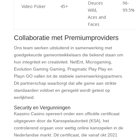
Deuces
96-
Video Poker
45+
Wild,
99.5%
Aces and
Faces
Collaboratie met Premiumproviders
Ons team werken uitsluitend in samenwerking met
goedgekeurde gameontwikkelaars die bekend staan om
hun integriteit en creativiteit. NetEnt, Microgaming,
Evolution Gaming Gaming, Pragmatic Play Play en
Playn GO vallen tot de stabiele samenwerkingspartners.
Dit partnerschap waarborgt dat alle game aan strikte
standaarden voldoet en geregeld wordt getest op
eerlijkheid.
Security en Vergunningen
Kaasino Casino opereert onder een officiële certificaat
uitgegeven door de Kansspelautoriteit (KSA), het
controlerend orgaan voor wettig online kansspelen in de
Nederlandse markt. Dit certificaat, die vanaf okt 2021