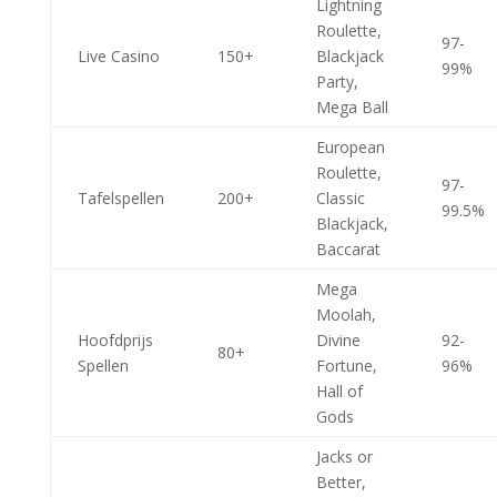
Lightning
Roulette,
97-
Live Casino
150+
Blackjack
99%
Party,
Mega Ball
European
Roulette,
97-
Tafelspellen
200+
Classic
99.5%
Blackjack,
Baccarat
Mega
Moolah,
Hoofdprijs
Divine
92-
80+
Spellen
Fortune,
96%
Hall of
Gods
Jacks or
Better,