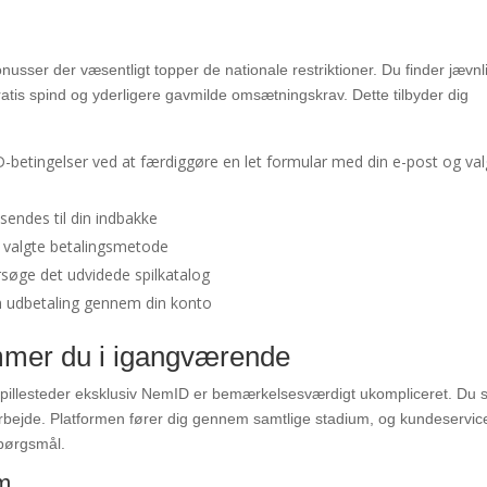
nusser der væsentligt topper de nationale restriktioner. Du finder jævnl
tis spind og yderligere gavmilde omsætningskrav. Dette tilbyder dig
-betingelser ved at færdiggøre en let formular med din e-post og val
endes til din indbakke
n valgte betalingsmetode
søge det udvidede spilkatalog
om udbetaling gennem din konto
mmer du i igangværende
pillesteder eksklusiv NemID er bemærkelsesværdigt ukompliceret. Du s
rarbejde. Platformen fører dig gennem samtlige stadium, og kundeservic
 spørgsmål.
rm