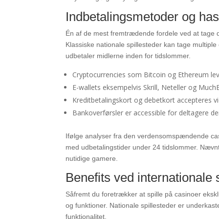
Indbetalingsmetoder og has
Én af de mest fremtrædende fordele ved at tage 
Klassiske nationale spillesteder kan tage multip
udbetaler midlerne inden for tidslommer.
Cryptocurrencies som Bitcoin og Ethereum lever
E-wallets eksempelvis Skrill, Neteller og Muc
Kreditbetalingskort og debetkort accepteres v
Bankoverførsler er accessible for deltagere d
Ifølge analyser fra den verdensomspændende cas
med udbetalingstider under 24 tidslommer. Nævnt
nutidige gamere.
Benefits ved internationale 
Såfremt du foretrækker at spille på casinoer ekskl
og funktioner. Nationale spillesteder er underkast
funktionalitet.