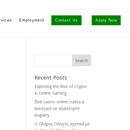
rvices
Employment
Contact Us
Apply Now
Recent Posts
Exploring the Rise of Crypto
in Online Gaming
Živé casino online: ruleta a
blackjack se skutečnými
krupiéry
Ο Πλήρης Οδηγός σχετικά με