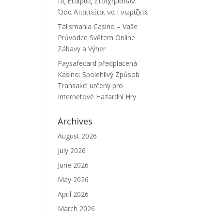
τις Εταιρίες Στοιχημάτων:
Όσα Απαιτείται να Γνωρίζετε
Talismania Casino – Vaše
Průvodce Světem Online
Zábavy a Výher
Paysafecard předplacená
Kasino: Spolehlivý Způsob
Transakcí určený pro
Internetové Hazardní Hry
Archives
August 2026
July 2026
June 2026
May 2026
April 2026
March 2026