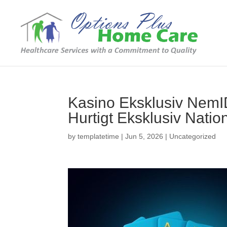
Kasino Eksklusiv NemID 
Hurtigt Eksklusiv Natio
by
templatetime
|
Jun 5, 2026
|
Uncategorized