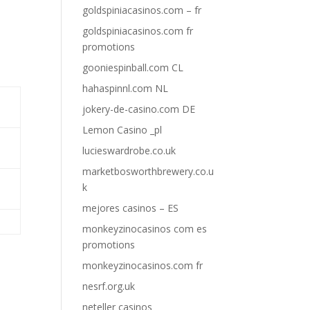
goldspiniacasinos.com – fr
goldspiniacasinos.com fr
promotions
gooniespinball.com CL
hahaspinnl.com NL
jokery-de-casino.com DE
Lemon Casino _pl
lucieswardrobe.co.uk
marketbosworthbrewery.co.u
k
mejores casinos – ES
monkeyzinocasinos com es
promotions
monkeyzinocasinos.com fr
nesrf.org.uk
neteller casinos