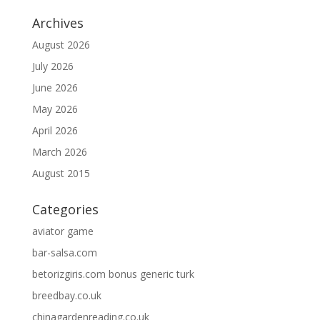
Archives
August 2026
July 2026
June 2026
May 2026
April 2026
March 2026
August 2015
Categories
aviator game
bar-salsa.com
betorizgiris.com bonus generic turk
breedbay.co.uk
chinagardenreading.co.uk