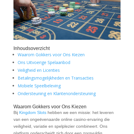
Inhoudsoverzicht
Waarom Gokkers voor Ons Kiezen
Ons Uitvoerige Spelaanbod
Veiligheid en Licenties
Betalingsmogelijkheden en Transacties
Mobiele Speelbeleving
Ondersteuning en Klantenondersteuning
Waarom Gokkers voor Ons Kiezen
Bij
Kingdom Slots
hebben we een missie: het leveren
van een ongeëvenaarde online casino-ervaring die
veiligheid, variatie en spelplezier combineert. Ons
platform onderscheidt zich door een zorgvuldig