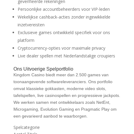
geverifieerde rekeningen
Persoonlijke accountbeheerders voor VIP-leden
Wekelijkse cashback-acties zonder ingewikkelde
inzetvereisten
Exclusieve games ontwikkeld specifiek voor ons
platform
Cryptocurrency-opties voor maximale privacy
Live dealer spellen met Nederlandstalige croupiers
Ons Uitvoerige Spelportfolio
Kingdom Casino biedt meer dan 2.500 games van
toonaangevende softwareleveranciers. Ons portfolio
omvat klassieke gokkasten, moderne video slots,
tafelspellen, live casinospellen en progressieve jackpots.
We werken samen met ontwikkelaars zoals NetEnt,
Microgaming, Evolution Gaming en Pragmatic Play om
een gevarieerd aanbod te waarborgen.
Spelcategorie