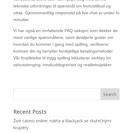
tekniske utfordringer til spørsmål om bonustilbud og
uttak. Gjennomsnittlig responstid på live chat er under to
minutter.
Vi har også en omfattende FAQ-seksjon som dekker de
mest vanlige spørsmålene, samt detaljerte guider om
hvordan du kommer i gang med spilling, verifiserer
kontoen din og benytter forskjellige betalingsmetoder.
Vår forpliktelse til trygg spilling inkluderer verktøy for
selvutstenging, innskuddsgrenser og realitetssjekker.
Recent Posts
Živé casino online: ruleta a blackjack se skutečnými
krupiéry