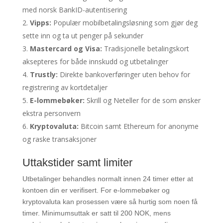
med norsk BankID-autentisering
Vipps:
Populær mobilbetalingsløsning som gjør deg
sette inn og ta ut penger på sekunder
Mastercard og Visa:
Tradisjonelle betalingskort
aksepteres for både innskudd og utbetalinger
Trustly:
Direkte bankoverføringer uten behov for
registrering av kortdetaljer
E-lommebøker:
Skrill og Neteller for de som ønsker
ekstra personvern
Kryptovaluta:
Bitcoin samt Ethereum for anonyme
og raske transaksjoner
Uttakstider samt limiter
Utbetalinger behandles normalt innen 24 timer etter at
kontoen din er verifisert. For e-lommebøker og
kryptovaluta kan prosessen være så hurtig som noen få
timer. Minimumsuttak er satt til 200 NOK, mens