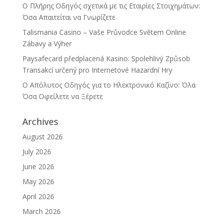
Ο Πλήρης Οδηγός σχετικά με τις Εταιρίες Στοιχημάτων:
Όσα Απαιτείται να Γνωρίζετε
Talismania Casino – Vaše Průvodce Světem Online
Zábavy a Výher
Paysafecard předplacená Kasino: Spolehlivý Způsob
Transakcí určený pro Internetové Hazardní Hry
Ο Απόλυτος Οδηγός για το Ηλεκτρονικό Καζίνο: Όλα
Όσα Οφείλετε να Ξέρετε
Archives
August 2026
July 2026
June 2026
May 2026
April 2026
March 2026