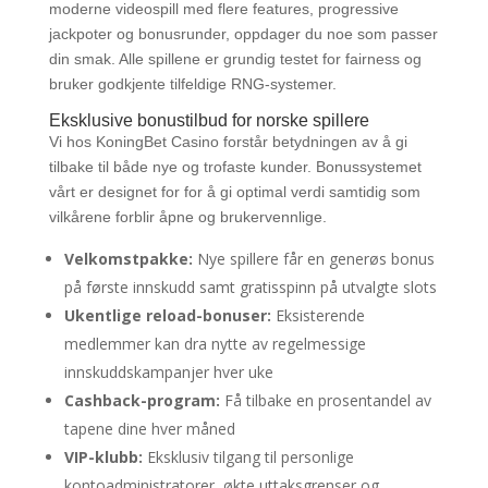
moderne videospill med flere features, progressive
jackpoter og bonusrunder, oppdager du noe som passer
din smak. Alle spillene er grundig testet for fairness og
bruker godkjente tilfeldige RNG-systemer.
Eksklusive bonustilbud for norske spillere
Vi hos KoningBet Casino forstår betydningen av å gi
tilbake til både nye og trofaste kunder. Bonussystemet
vårt er designet for for å gi optimal verdi samtidig som
vilkårene forblir åpne og brukervennlige.
Velkomstpakke:
Nye spillere får en generøs bonus
på første innskudd samt gratisspinn på utvalgte slots
Ukentlige reload-bonuser:
Eksisterende
medlemmer kan dra nytte av regelmessige
innskuddskampanjer hver uke
Cashback-program:
Få tilbake en prosentandel av
tapene dine hver måned
VIP-klubb:
Eksklusiv tilgang til personlige
kontoadministratorer, økte uttaksgrenser og