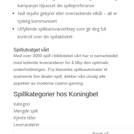
kampanjer tilpasset din spillepreferanse
Null skjulte gebyrer eller overraskende vilkår – alt er
tydelig kommunisert
Utfyllende spilleansvarverktøy som gir deg full
kontroll over din spillaktivitet
Spillutvalget vårt
Med over 3000 spill i biblioteket vårt har vi samarbeidet
med ledende leverandører for å tilby den optimale
underholdningen. Fra klassiske spilleautomater til
avanserte live dealer-spill, dekker vårt utvalg alle
aspekter av moderne casino-gaming.
Spillkategorier hos Koningbet
Kategori
Mengde spill
Kjente titler
Leverandører
Book of