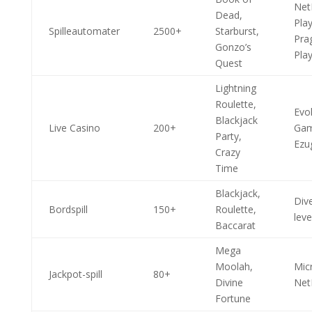
Net
Dead,
Pla
Spilleautomater
2500+
Starburst,
Pra
Gonzo’s
Pla
Quest
Lightning
Roulette,
Evo
Blackjack
Live Casino
200+
Gam
Party,
Ezu
Crazy
Time
Blackjack,
Div
Bordspill
150+
Roulette,
lev
Baccarat
Mega
Moolah,
Mic
Jackpot-spill
80+
Divine
Net
Fortune