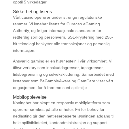
opptil 5 virkedager.
Sikkerhet og lisens
Vårt casino opererer under strenge regulatoriske
rammer. Vi innehar lisens fra Curacao eGaming
Authority, og følger internasjonale standarder for
rettferdig spill og personvern. SSL-kryptering med 256-
bit teknologi beskytter alle transaksjoner og personlig
informasjon.
Ansvarlig gaming er en hjørnestein i vår virksomhet. Vi
tilbyr verktøy som innskuddsgrenser, tapsgrenser,
tidsbegrensning og selvekskludering. Samarbeidet med
instanser som BeGambleAware og GamCare viser vårt
engasjement for å fremme sunt spillmiljø.
Mobilopplevelse
Koningbet har skapt en responsiv mobilplattform som
opererer sømløst på alle enheter. Fri for behov for
nedlasting gir den nettleserbaserte løsningen adgang til
hele spillbiblioteket, kontoadministrasjon og support