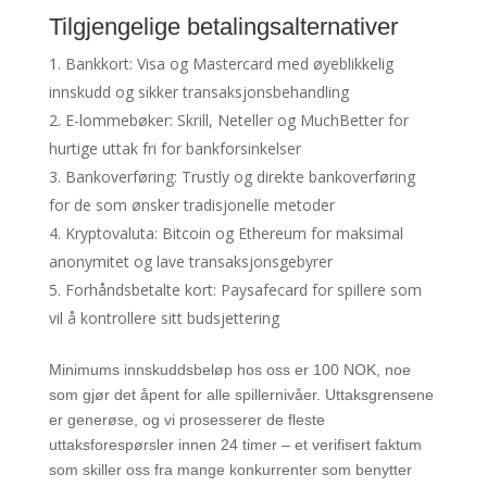
Tilgjengelige betalingsalternativer
Bankkort: Visa og Mastercard med øyeblikkelig
innskudd og sikker transaksjonsbehandling
E-lommebøker: Skrill, Neteller og MuchBetter for
hurtige uttak fri for bankforsinkelser
Bankoverføring: Trustly og direkte bankoverføring
for de som ønsker tradisjonelle metoder
Kryptovaluta: Bitcoin og Ethereum for maksimal
anonymitet og lave transaksjonsgebyrer
Forhåndsbetalte kort: Paysafecard for spillere som
vil å kontrollere sitt budsjettering
Minimums innskuddsbeløp hos oss er 100 NOK, noe
som gjør det åpent for alle spillernivåer. Uttaksgrensene
er generøse, og vi prosesserer de fleste
uttaksforespørsler innen 24 timer – et verifisert faktum
som skiller oss fra mange konkurrenter som benytter