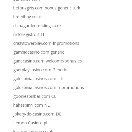
betorizgiris.com bonus generic turk
breedbay.co.uk
chinagardenreading.co.uk
cicloregistro.it IT
crazytowerplay.com fr promotions
gambidcasino.com generic
ganecasino.com welcome-bonus es
gbetplaycasino.com Generic
goldspiniacasinos.com – fr
goldspiniacasinos.com fr promotions
gooniespinball.com CL
hahaspinnl.com NL
jokery-de-casino.com DE
Lemon Casino _pl
lucieswardrobe.co.uk