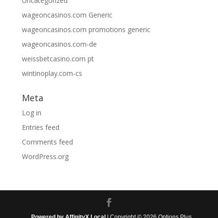
Uncategorized
wageoncasinos.com Generic
wageoncasinos.com promotions generic
wageoncasinos.com-de
weissbetcasino.com pt
wintinoplay.com-cs
Meta
Log in
Entries feed
Comments feed
WordPress.org
Powered by AffinityX Local
| Copyright © 2026 Options Plus