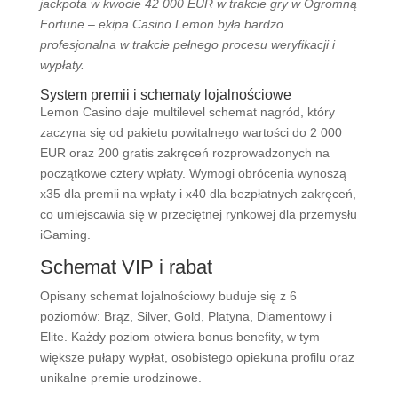
jackpota w kwocie 42 000 EUR w trakcie gry w Ogromną
Fortune – ekipa Casino Lemon była bardzo
profesjonalna w trakcie pełnego procesu weryfikacji i
wypłaty.
System premii i schematy lojalnościowe
Lemon Casino daje multilevel schemat nagród, który
zaczyna się od pakietu powitalnego wartości do 2 000
EUR oraz 200 gratis zakręceń rozprowadzonych na
początkowe cztery wpłaty. Wymogi obrócenia wynoszą
x35 dla premii na wpłaty i x40 dla bezpłatnych zakręceń,
co umiejscawia się w przeciętnej rynkowej dla przemysłu
iGaming.
Schemat VIP i rabat
Opisany schemat lojalnościowy buduje się z 6
poziomów: Brąz, Silver, Gold, Platyna, Diamentowy i
Elite. Każdy poziom otwiera bonus benefity, w tym
większe pułapy wypłat, osobistego opiekuna profilu oraz
unikalne premie urodzinowe.