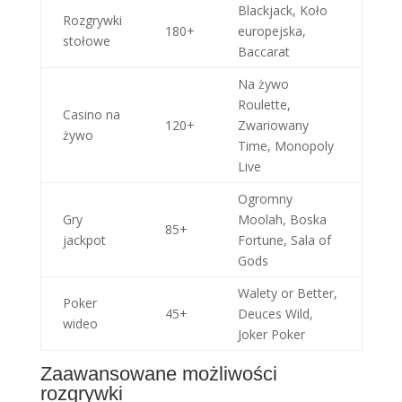
Blackjack, Koło
Rozgrywki
180+
europejska,
stołowe
Baccarat
Na żywo
Roulette,
Casino na
120+
Zwariowany
żywo
Time, Monopoly
Live
Ogromny
Gry
Moolah, Boska
85+
jackpot
Fortune, Sala of
Gods
Walety or Better,
Poker
45+
Deuces Wild,
wideo
Joker Poker
Zaawansowane możliwości
rozgrywki