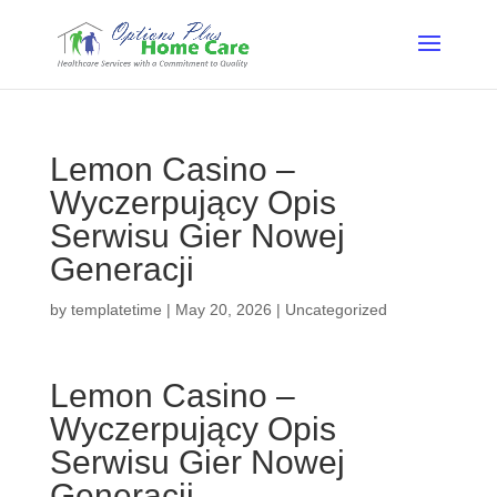
Lemon Casino –
Wyczerpujący Opis
Serwisu Gier Nowej
Generacji
by
templatetime
|
May 20, 2026
|
Uncategorized
Lemon Casino –
Wyczerpujący Opis
Serwisu Gier Nowej
Generacji