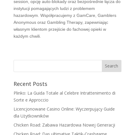
session, opcję auto-blokady oraz bezpośrednie łącza do
instytucji pomagających ludzi z problemem
hazardowym. Współpracujemy z GamCare, Gamblers
Anonymous oraz Gambling Therapy, zapewniając
własnym klientom przejście do fachowej opieki w
każdym chwili.
Recent Posts
Plinko: La Guida Totale al Celebre Intrattenimento di
Sorte e Approccio
Licencjonowane Casino Online: Wyczerpujący Guide
dla Użytkowników
Chicken Road: Zabawa Hazardowa Nowej Generacji
Chicken Road: Das ultimative Taktik-Crashgame