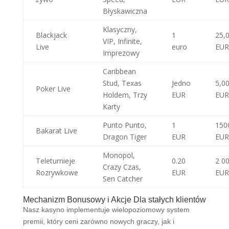
Błyskawiczna
Klasyczny,
Blackjack
1
25,
VIP, Infinite,
Live
euro
EUR
Imprezowy
Caribbean
Stud, Texas
Jedno
5,0
Poker Live
Holdem, Trzy
EUR
EUR
Karty
Punto Punto,
1
150
Bakarat Live
Dragon Tiger
EUR
EUR
Monopol,
Teleturnieje
0.20
2 0
Crazy Czas,
Rozrywkowe
EUR
EUR
Sen Catcher
Mechanizm Bonusowy i Akcje Dla stałych klientów
Nasz kasyno implementuje wielopoziomowy system
premii, który ceni zarówno nowych graczy, jak i