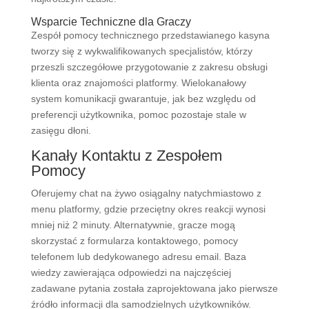
Wsparcie Techniczne dla Graczy
Zespół pomocy technicznego przedstawianego kasyna
tworzy się z wykwalifikowanych specjalistów, którzy
przeszli szczegółowe przygotowanie z zakresu obsługi
klienta oraz znajomości platformy. Wielokanałowy
system komunikacji gwarantuje, jak bez względu od
preferencji użytkownika, pomoc pozostaje stale w
zasięgu dłoni.
Kanały Kontaktu z Zespołem
Pomocy
Oferujemy chat na żywo osiągalny natychmiastowo z
menu platformy, gdzie przeciętny okres reakcji wynosi
mniej niż 2 minuty. Alternatywnie, gracze mogą
skorzystać z formularza kontaktowego, pomocy
telefonem lub dedykowanego adresu email. Baza
wiedzy zawierająca odpowiedzi na najczęściej
zadawane pytania została zaprojektowana jako pierwsze
źródło informacji dla samodzielnych użytkowników.