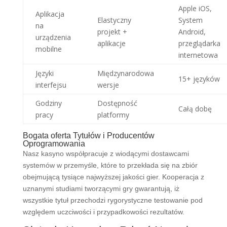
Apple iOS,
Aplikacja
Elastyczny
System
na
projekt +
Android,
urządzenia
aplikacje
przeglądarka
mobilne
internetowa
Języki
Międzynarodowa
15+ języków
interfejsu
wersje
Godziny
Dostępność
Całą dobę
pracy
platformy
Bogata oferta Tytułów i Producentów
Oprogramowania
Nasz kasyno współpracuje z wiodącymi dostawcami
systemów w przemyśle, które to przekłada się na zbiór
obejmującą tysiące najwyższej jakości gier. Kooperacja z
uznanymi studiami tworzącymi gry gwarantują, iż
wszystkie tytuł przechodzi rygorystyczne testowanie pod
względem uczciwości i przypadkowości rezultatów.