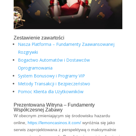
Zestawienie zawartości
Nasza Platforma – Fundamenty Zaawansowanej
Rozgrywki
Bogactwo Automatów i Dostawców
Oprogramowania
System Bonusowy i Programy VIP
Metody Transakcji i Bezpieczeństwo
Pomoc Klienta dla Użytkowników
Prezentowana Witryna – Fundamenty
Współczesnej Zabawy
W obecnym zmieniającym się środowisku hazardu
online,
https://lemoncasinos.it.com/
wyróżnia się jako
serwis zaprojektowana z perspektywą o maksymalnie