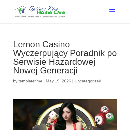
Lemon Casino –
Wyczerpujący Poradnik po
Serwisie Hazardowej
Nowej Generacji
by
templatetime
|
May 19, 2026
|
Uncategorized