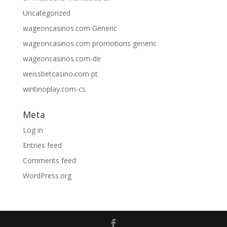
Uncategorized
wageoncasinos.com Generic
wageoncasinos.com promotions generic
wageoncasinos.com-de
weissbetcasino.com pt
wintinoplay.com-cs
Meta
Log in
Entries feed
Comments feed
WordPress.org