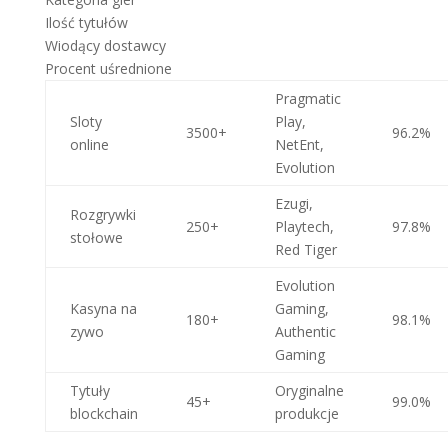
Ilość tytułów
Wiodący dostawcy
Procent uśrednione
Pragmatic
Sloty
Play,
3500+
96.2%
online
NetEnt,
Evolution
Ezugi,
Rozgrywki
250+
Playtech,
97.8%
stołowe
Red Tiger
Evolution
Kasyna na
Gaming,
180+
98.1%
zywo
Authentic
Gaming
Tytuły
Oryginalne
45+
99.0%
blockchain
produkcje