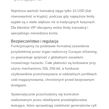
Najniższa wartość transakcji sięga tylko 10 USD (lub
równowartość w krypto), podczas gdy najwyższe limity
wypłat są o wiele większe niż w tradycyjnych kasynach.
Dla klientów VIP oferujemy wolne limity transakcji i
specjalnego menedżera konta.
Bezpieczeństwo i regulacja
Funkcjonujemy na podstawie formalnej zezwolenia
przydzielonej przez organ nadzorczy Curaçao eGaming,
co gwarantuje spójność z globalnymi zasadami
rozważnego hazardu. Całe płatności są kodowane przy
użyciu mechanizmu SSL 256-bit, a fundusze
użytkowników przechowywane w oddzielnych portfelach
cold magazynowania, chronionych przed bezprawnym
dostępem.
Systematycznie przechodzimy się kontrolom
realizowanym przez obiektywne przedsiębiorstwa
testujące, które sprawdzają rzetelność generatorów cyfr