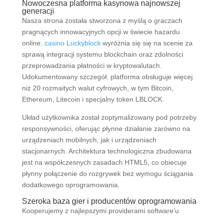
Nowoczesna platforma kasynowa najnowszej
generacji
Nasza strona została stworzona z myślą o graczach
pragnących innowacyjnych opcji w świecie hazardu
online.
casino Luckyblock
wyróżnia się się na scenie za
sprawą integracji systemu blockchain oraz zdolności
przeprowadzania płatności w kryptowalutach.
Udokumentowany szczegół: platforma obsługuje więcej
niż 20 rozmaitych walut cyfrowych, w tym Bitcoin,
Ethereum, Litecoin i specjalny token LBLOCK.
Układ użytkownika został zoptymalizowany pod potrzeby
responsywności, oferując płynne działanie zarówno na
urządzeniach mobilnych, jak i urządzeniach
stacjonarnych. Architektura technologiczna zbudowana
jest na współczesnych zasadach HTML5, co obiecuje
płynny połączenie do rozgrywek bez wymogu ściągania
dodatkowego oprogramowania.
Szeroka baza gier i producentów oprogramowania
Kooperujemy z najlepszymi providerami software’u