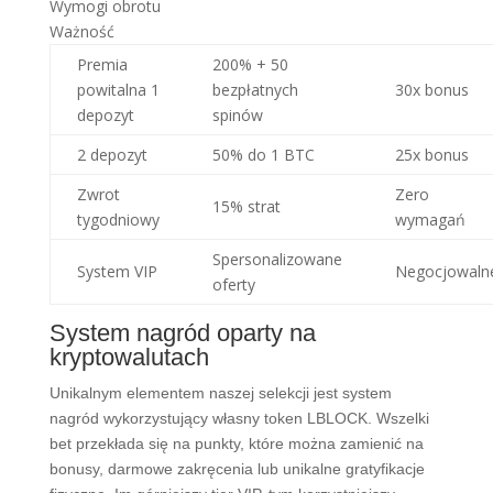
Wymogi obrotu
Ważność
Premia
200% + 50
powitalna 1
bezpłatnych
30x bonus
depozyt
spinów
2 depozyt
50% do 1 BTC
25x bonus
Zwrot
Zero
15% strat
tygodniowy
wymagań
Spersonalizowane
System VIP
Negocjowaln
oferty
System nagród oparty na
kryptowalutach
Unikalnym elementem naszej selekcji jest system
nagród wykorzystujący własny token LBLOCK. Wszelki
bet przekłada się na punkty, które można zamienić na
bonusy, darmowe zakręcenia lub unikalne gratyfikacje