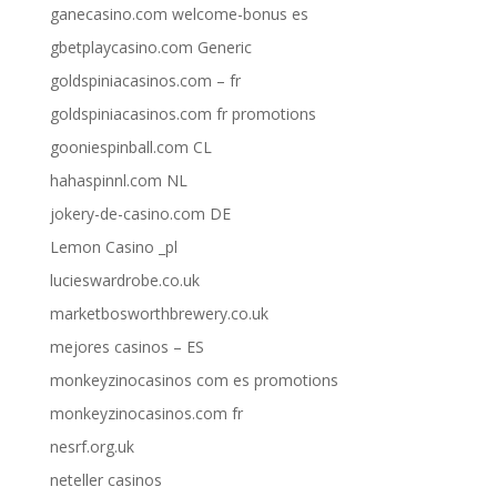
ganecasino.com welcome-bonus es
gbetplaycasino.com Generic
goldspiniacasinos.com – fr
goldspiniacasinos.com fr promotions
gooniespinball.com CL
hahaspinnl.com NL
jokery-de-casino.com DE
Lemon Casino _pl
lucieswardrobe.co.uk
marketbosworthbrewery.co.uk
mejores casinos – ES
monkeyzinocasinos com es promotions
monkeyzinocasinos.com fr
nesrf.org.uk
neteller casinos