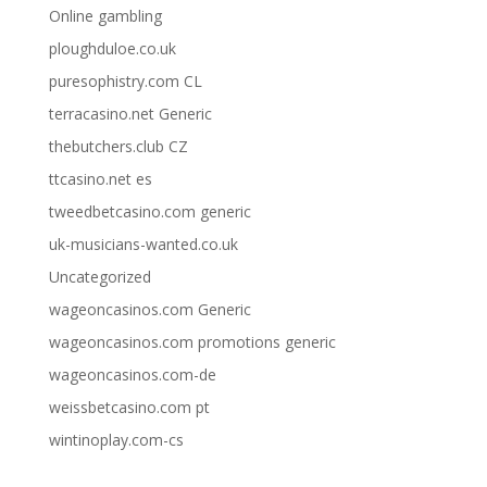
Online gambling
ploughduloe.co.uk
puresophistry.com CL
terracasino.net Generic
thebutchers.club CZ
ttcasino.net es
tweedbetcasino.com generic
uk-musicians-wanted.co.uk
Uncategorized
wageoncasinos.com Generic
wageoncasinos.com promotions generic
wageoncasinos.com-de
weissbetcasino.com pt
wintinoplay.com-cs