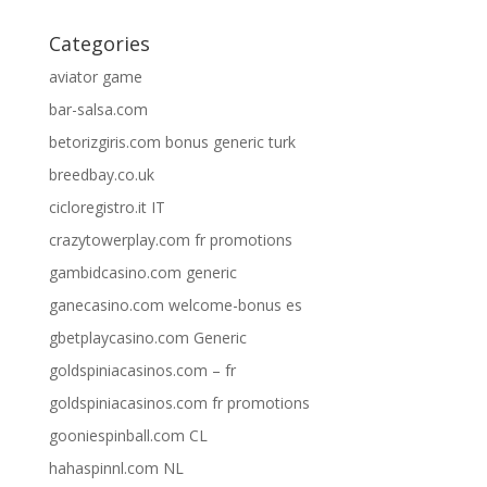
Categories
aviator game
bar-salsa.com
betorizgiris.com bonus generic turk
breedbay.co.uk
cicloregistro.it IT
crazytowerplay.com fr promotions
gambidcasino.com generic
ganecasino.com welcome-bonus es
gbetplaycasino.com Generic
goldspiniacasinos.com – fr
goldspiniacasinos.com fr promotions
gooniespinball.com CL
hahaspinnl.com NL