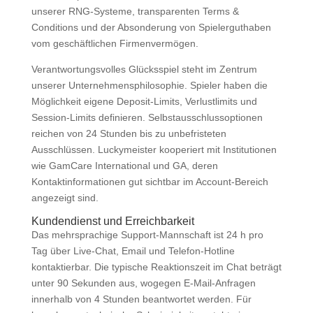
unserer RNG-Systeme, transparenten Terms &
Conditions und der Absonderung von Spielerguthaben
vom geschäftlichen Firmenvermögen.
Verantwortungsvolles Glücksspiel steht im Zentrum
unserer Unternehmensphilosophie. Spieler haben die
Möglichkeit eigene Deposit-Limits, Verlustlimits und
Session-Limits definieren. Selbstausschlussoptionen
reichen von 24 Stunden bis zu unbefristeten
Ausschlüssen. Luckymeister kooperiert mit Institutionen
wie GamCare International und GA, deren
Kontaktinformationen gut sichtbar im Account-Bereich
angezeigt sind.
Kundendienst und Erreichbarkeit
Das mehrsprachige Support-Mannschaft ist 24 h pro
Tag über Live-Chat, Email und Telefon-Hotline
kontaktierbar. Die typische Reaktionszeit im Chat beträgt
unter 90 Sekunden aus, wogegen E-Mail-Anfragen
innerhalb von 4 Stunden beantwortet werden. Für