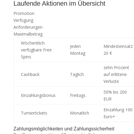
Laufende Aktionen im Übersicht
Promotion
Verfügung
Anforderungen
Maximalbetrag
Wöchentlich
Jeden
Mindesteinsatz
verfügbare Free
Montag
20 €
Spins
zehn Prozent
Cashback
Täglich
auf erlittene
Verluste
50% bis 200
Einzahlungsbonus
Freitags
EUR
Einzahlung 100
Turniertickets
Monatlich
Euro+
Zahlungsmöglichkeiten und Zahlungssicherheit