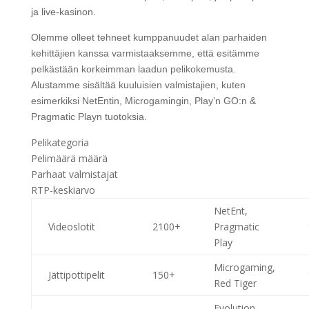
ja live-kasinon.
Olemme olleet tehneet kumppanuudet alan parhaiden
kehittäjien kanssa varmistaaksemme, että esitämme
pelkästään korkeimman laadun pelikokemusta.
Alustamme sisältää kuuluisien valmistajien, kuten
esimerkiksi NetEntin, Microgamingin, Play’n GO:n &
Pragmatic Playn tuotoksia.
Pelikategoria
Pelimäärä määrä
Parhaat valmistajat
RTP-keskiarvo
NetEnt,
Videoslotit
2100+
Pragmatic
Play
Microgaming,
Jättipottipelit
150+
Red Tiger
Evolution