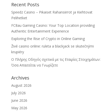
Recent Posts
Speedz Casino – Pikaiset Rahansiirrot ja Kiehtovat
Pelihetket
FC8au Gaming Casino: Your Top Location providing
Authentic Entertainment Experience
Exploring the Rise of Crypto in Online Gaming
Živé casino online: ruleta a blackjack se skutečnými
krupiéry
Ο Πλήρης Οδηγός σχετικά με τις Εταιρίες Στοιχημάτων:
Όσα Απαιτείται να Γνωρίζετε
Archives
August 2026
July 2026
June 2026
May 2026