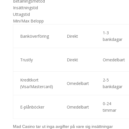
Betalningsmetod
Insättningstid
Uttagstid
Min/Max Belopp
1-3
Banköverföring
Direkt
bankdagar
Trustly
Direkt
Omedelbart
Kreditkort
2-5
Omedelbart
(Visa/Mastercard)
bankdagar
0-24
E-plånböcker
Omedelbart
timmar
Mad Casino tar ut inga avgifter på vare sig insättningar