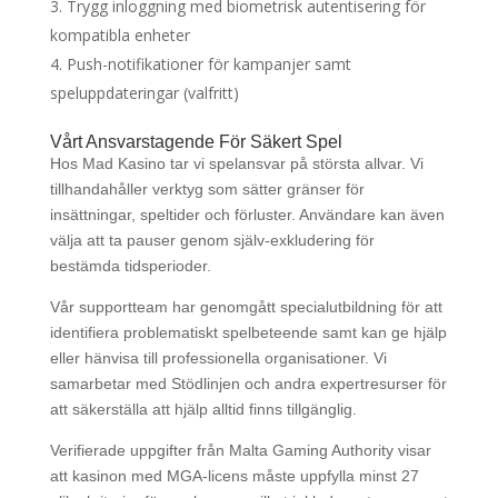
Trygg inloggning med biometrisk autentisering för
kompatibla enheter
Push-notifikationer för kampanjer samt
speluppdateringar (valfritt)
Vårt Ansvarstagende För Säkert Spel
Hos Mad Kasino tar vi spelansvar på största allvar. Vi
tillhandahåller verktyg som sätter gränser för
insättningar, speltider och förluster. Användare kan även
välja att ta pauser genom själv-exkludering för
bestämda tidsperioder.
Vår supportteam har genomgått specialutbildning för att
identifiera problematiskt spelbeteende samt kan ge hjälp
eller hänvisa till professionella organisationer. Vi
samarbetar med Stödlinjen och andra expertresurser för
att säkerställa att hjälp alltid finns tillgänglig.
Verifierade uppgifter från Malta Gaming Authority visar
att kasinon med MGA-licens måste uppfylla minst 27