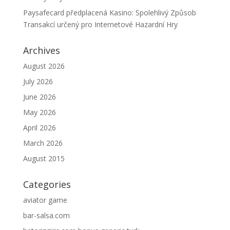
Paysafecard předplacená Kasino: Spolehlivý Způsob
Transakcí určený pro Internetové Hazardní Hry
Archives
August 2026
July 2026
June 2026
May 2026
April 2026
March 2026
August 2015
Categories
aviator game
bar-salsa.com