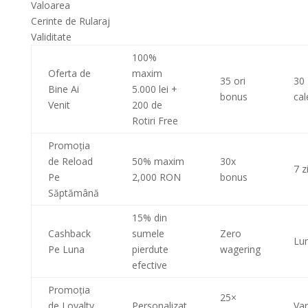
Valoarea
Cerinte de Rularaj
Validitate
100%
Oferta de
maxim
35 ori
30 
Bine Ai
5.000 lei +
bonus
cal
Venit
200 de
Rotiri Free
Promoția
de Reload
50% maxim
30x
7 z
Pe
2,000 RON
bonus
Săptămână
15% din
Cashback
sumele
Zero
Lu
Pe Luna
pierdute
wagering
efective
Promoția
25×
de Loyalty
Personalizat
Var