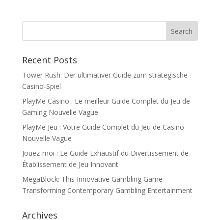
Recent Posts
Tower Rush: Der ultimativer Guide zum strategische
Casino-Spiel
PlayMe Casino : Le meilleur Guide Complet du Jeu de
Gaming Nouvelle Vague
PlayMe Jeu : Votre Guide Complet du Jeu de Casino
Nouvelle Vague
Jouez-moi : Le Guide Exhaustif du Divertissement de
Établissement de Jeu Innovant
MegaBlock: This Innovative Gambling Game
Transforming Contemporary Gambling Entertainment
Archives