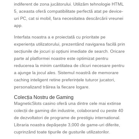
indiferent de zona jucătorului. Utilizăm tehnologie HTML
5, aceasta oferă compatibilitate perfectă atat pe device-
uri PC, cat si mobil, fara necesitatea descărcării vreunei
app.
Interfata noastra a e proiectată cu prioritate pe
experiența utilizatorului, prezentând navigarea facilă prin
secțiunile de jocuri și opțiuni imediate de search. Oricare
parte al platformei noastre este optimizat pentru
reducerea la minim cantitatea de clicuri necesare pentru
a ajunge la jocul ales. Sistemul noastră de memorare
caching inteligent retine preferințele tuturor jucatori,
personalizand trăirea la fiecare logare.
Colecția Nostru de Gaming
MagneticSlots casino oferă una dintre cele mai extinse
colecții de gaming din industrie, colaborand cu peste 40
de dezvoltatori de programe de prestigiu international.
Libraria noastra depășește 3,000 de game-uri diferite,
cuprinzând toate tipurile de gusturile utilizatorilor.