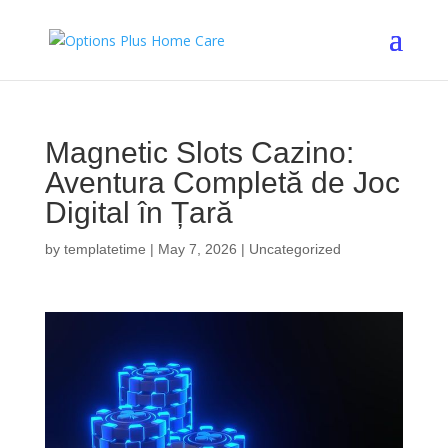
Magnetic Slots Cazino:
Aventura Completă de Joc
Digital în Țară
by
templatetime
|
May 7, 2026
|
Uncategorized