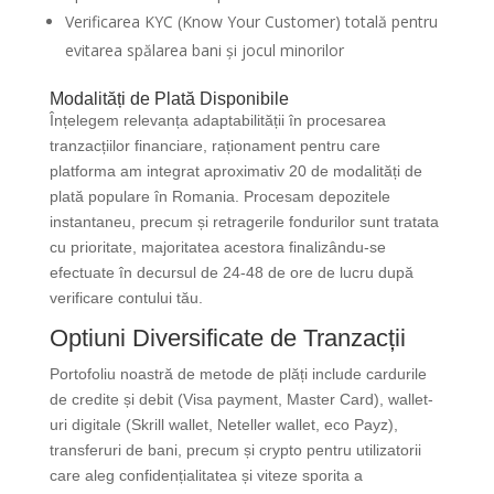
Verificarea KYC (Know Your Customer) totală pentru
evitarea spălarea bani și jocul minorilor
Modalități de Plată Disponibile
Înțelegem relevanța adaptabilității în procesarea
tranzacțiilor financiare, raționament pentru care
platforma am integrat aproximativ 20 de modalități de
plată populare în Romania. Procesam depozitele
instantaneu, precum și retragerile fondurilor sunt tratata
cu prioritate, majoritatea acestora finalizându-se
efectuate în decursul de 24-48 de ore de lucru după
verificare contului tău.
Optiuni Diversificate de Tranzacții
Portofoliu noastră de metode de plăți include cardurile
de credite și debit (Visa payment, Master Card), wallet-
uri digitale (Skrill wallet, Neteller wallet, eco Payz),
transferuri de bani, precum și crypto pentru utilizatorii
care aleg confidențialitatea și viteze sporita a