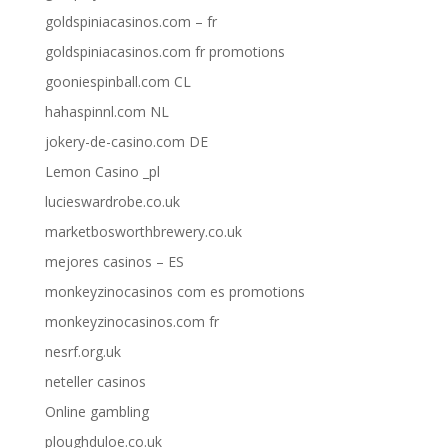
goldspiniacasinos.com – fr
goldspiniacasinos.com fr promotions
gooniespinball.com CL
hahaspinnl.com NL
jokery-de-casino.com DE
Lemon Casino _pl
lucieswardrobe.co.uk
marketbosworthbrewery.co.uk
mejores casinos – ES
monkeyzinocasinos com es promotions
monkeyzinocasinos.com fr
nesrf.org.uk
neteller casinos
Online gambling
ploughduloe.co.uk