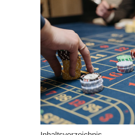
Inhaltsverzeichnis