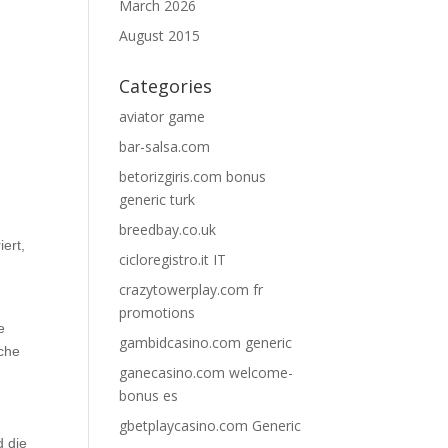
March 2026
August 2015
Categories
aviator game
bar-salsa.com
betorizgiris.com bonus
generic turk
breedbay.co.uk
ert,
cicloregistro.it IT
crazytowerplay.com fr
promotions
e
gambidcasino.com generic
sche
ganecasino.com welcome-
bonus es
gbetplaycasino.com Generic
d die