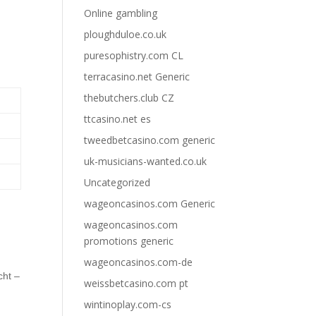
Online gambling
ploughduloe.co.uk
puresophistry.com CL
terracasino.net Generic
thebutchers.club CZ
ttcasino.net es
tweedbetcasino.com generic
uk-musicians-wanted.co.uk
Uncategorized
wageoncasinos.com Generic
wageoncasinos.com
promotions generic
wageoncasinos.com-de
cht –
weissbetcasino.com pt
wintinoplay.com-cs