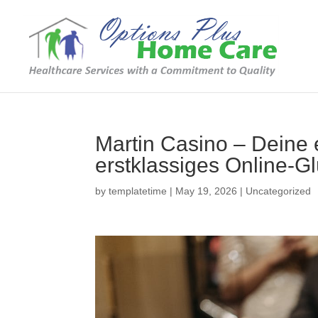
Martin Casino – Deine 
erstklassiges Online-Gl
by
templatetime
|
May 19, 2026
|
Uncategorized