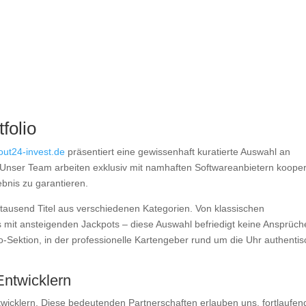
folio
out24-invest.de
präsentiert eine gewissenhaft kuratierte Auswahl an
 Unser Team arbeiten exklusiv mit namhaften Softwareanbietern kooperi
ebnis zu garantieren.
 tausend Titel aus verschiedenen Kategorien. Von klassischen
 mit ansteigenden Jackpots – diese Auswahl befriedigt keine Ansprüch
no-Sektion, in der professionelle Kartengeber rund um die Uhr authenti
ntwicklern
ntwicklern. Diese bedeutenden Partnerschaften erlauben uns, fortlaufen