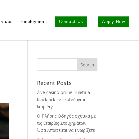
rvices
Employment
Contact Us
Apply Now
Recent Posts
Živé casino online: ruleta a
blackjack se skutečnými
krupiéry
Ο Πλήρης Οδηγός σχετικά με
τις Εταιρίες Στοιχημάτων:
Όσα Απαιτείται να Γνωρίζετε