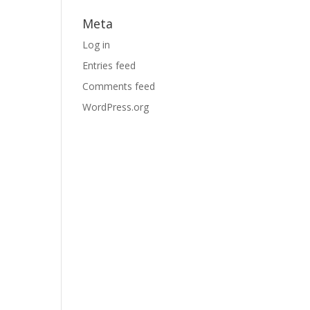
Meta
Log in
Entries feed
Comments feed
WordPress.org
e