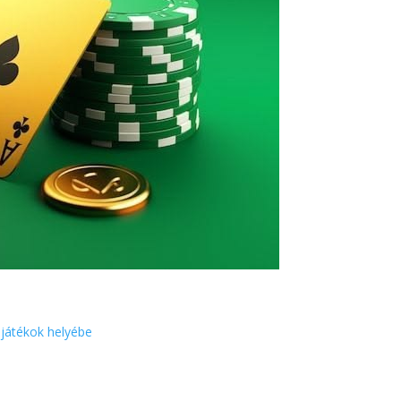
 játékok helyébe