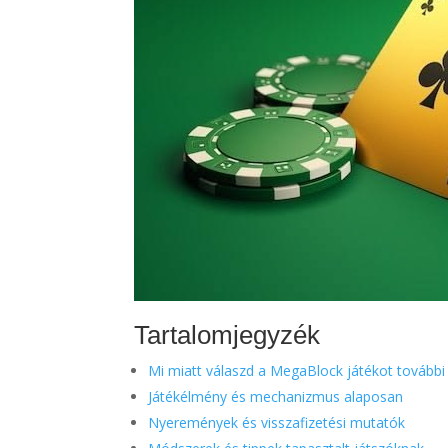
Tartalomjegyzék
Mi miatt válaszd a MegaBlock játékot további
Játékélmény és mechanizmus alaposan
Nyeremények és visszafizetési mutatók