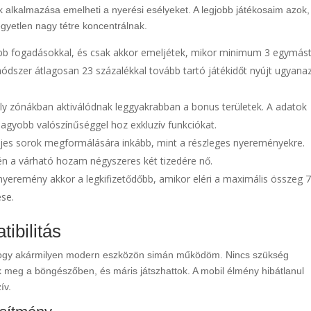
k alkalmazása emelheti a nyerési esélyeket. A legjobb játékosaim azok,
egyetlen nagy tétre koncentrálnak.
ebb fogadásokkal, és csak akkor emeljétek, mikor minimum 3 egymás
ódszer átlagosan 23 százalékkal tovább tartó játékidőt nyújt ugyana
ly zónákban aktiválódnak leggyakrabban a bonus területek. A adatok
agyobb valószínűséggel hoz exkluzív funkciókat.
ljes sorok megformálására inkább, mint a részleges nyereményekre.
 a várható hozam négyszeres két tizedére nő.
eremény akkor a legkifizetődőbb, amikor eléri a maximális összeg 
ése.
ibilitás
, hogy akármilyen modern eszközön simán működöm. Nincs szükség
ok meg a böngészőben, és máris játszhattok. A mobil élmény hibátlanul
ív.