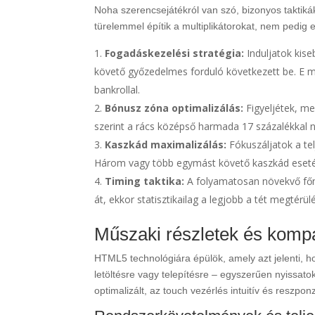
Noha szerencsejátékról van szó, bizonyos taktiká
türelemmel építik a multiplikátorokat, nem pedig 
Fogadáskezelési stratégia:
Induljatok kis
követő győzedelmes forduló következett be. E m
bankrollal.
Bónusz zóna optimalizálás:
Figyeljétek, me
szerint a rács középső harmada 17 százalékkal n
Kaszkád maximalizálás:
Fókuszáljatok a te
Három vagy több egymást követő kaszkád esetén
Timing taktika:
A folyamatosan növekvő főny
át, ekkor statisztikailag a legjobb a tét megtérül
Műszaki részletek és kompat
HTML5 technológiára épülök, amely azt jelenti
letöltésre vagy telepítésre – egyszerűen nyissat
optimalizált, az touch vezérlés intuitív és reszponz