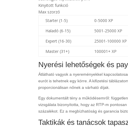
Kinyitott funkció
Max szorzó
Starter (1-5)
0-5000 XP
Haladó (6-15)
5001-25000 XP
Expert (16-30)
25001-100000 XP
Master (31+)
100001+ XP
Nyerési lehetőségek és pa
Átlátható vagyok a nyereményekkel kapcsolatosan.
eurót is tehetnek egy körre. A kifizetési táblázat
proporcionálisan nőnek a várható díjak.
Egy dokumentált tény a működésemről: független e
vizsgálata bizonyította, hogy az RTP-m pontosan 
százalékot. Ez a megbízhatóság és garancia bizto
Taktikák és tanácsok tapasz