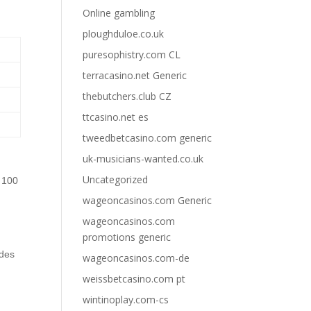
Online gambling
ploughduloe.co.uk
puresophistry.com CL
terracasino.net Generic
thebutchers.club CZ
ttcasino.net es
tweedbetcasino.com generic
uk-musicians-wanted.co.uk
Uncategorized
r 100
wageoncasinos.com Generic
wageoncasinos.com
promotions generic
edes
wageoncasinos.com-de
weissbetcasino.com pt
wintinoplay.com-cs