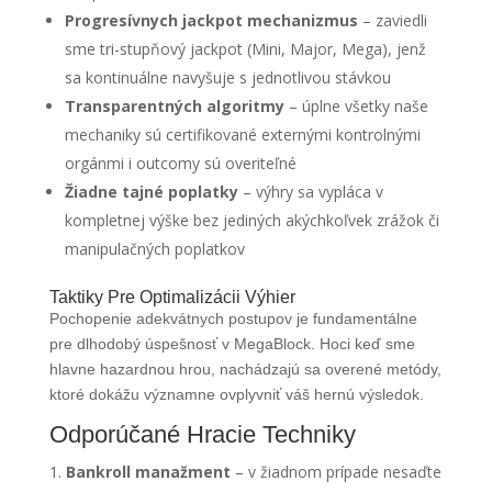
Progresívnych jackpot mechanizmus
– zaviedli
sme tri-stupňový jackpot (Mini, Major, Mega), jenž
sa kontinuálne navyšuje s jednotlivou stávkou
Transparentných algoritmy
– úplne všetky naše
mechaniky sú certifikované externými kontrolnými
orgánmi i outcomy sú overiteľné
Žiadne tajné poplatky
– výhry sa vypláca v
kompletnej výške bez jediných akýchkoľvek zrážok či
manipulačných poplatkov
Taktiky Pre Optimalizácii Výhier
Pochopenie adekvátnych postupov je fundamentálne
pre dlhodobý úspešnosť v MegaBlock. Hoci keď sme
hlavne hazardnou hrou, nachádzajú sa overené metódy,
ktoré dokážu významne ovplyvniť váš hernú výsledok.
Odporúčané Hracie Techniky
Bankroll manažment
– v žiadnom prípade nesaďte