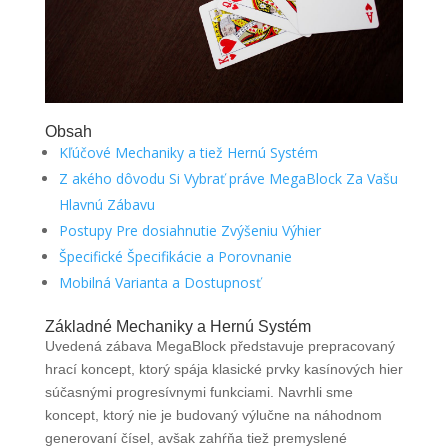
Obsah
Kľúčové Mechaniky a tiež Hernú Systém
Z akého dôvodu Si Vybrať práve MegaBlock Za Vašu
Hlavnú Zábavu
Postupy Pre dosiahnutie Zvýšeniu Výhier
Špecifické Špecifikácie a Porovnanie
Mobilná Varianta a Dostupnosť
Základné Mechaniky a Hernú Systém
Uvedená zábava MegaBlock představuje prepracovaný
hrací koncept, ktorý spája klasické prvky kasínových hier
súčasnými progresívnymi funkciami. Navrhli sme
koncept, ktorý nie je budovaný výlučne na náhodnom
generovaní čísel, avšak zahŕňa tiež premyslené