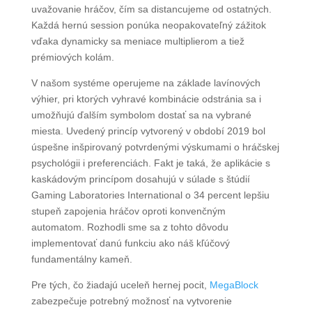
uvažovanie hráčov, čím sa distancujeme od ostatných.
Každá hernú session ponúka neopakovateľný zážitok
vďaka dynamicky sa meniace multiplierom a tiež
prémiových kolám.
V našom systéme operujeme na základe lavínových
výhier, pri ktorých vyhravé kombinácie odstránia sa i
umožňujú ďalším symbolom dostať sa na vybrané
miesta. Uvedený princíp vytvorený v období 2019 bol
úspešne inšpirovaný potvrdenými výskumami o hráčskej
psychológii i preferenciách. Fakt je taká, že aplikácie s
kaskádovým princípom dosahujú v súlade s štúdií
Gaming Laboratories International o 34 percent lepšiu
stupeň zapojenia hráčov oproti konvenčným
automatom. Rozhodli sme sa z tohto dôvodu
implementovať danú funkciu ako náš kľúčový
fundamentálny kameň.
Pre tých, čo žiadajú uceleň hernej pocit,
MegaBlock
zabezpečuje potrebný možnosť na vytvorenie