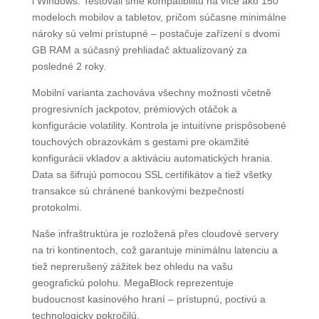
i Windows. Testovali sme kompatibilitu na více ako 150
modeloch mobilov a tabletov, pričom súčasne minimálne
nároky sú velmi prístupné – postačuje zařízení s dvomi
GB RAM a súčasný prehliadač aktualizovaný za
posledné 2 roky.
Mobilní varianta zachováva všechny možnosti včetně
progresivních jackpotov, prémiových otáčok a
konfigurácie volatility. Kontrola je intuitívne prispôsobené
touchových obrazovkám s gestami pre okamžité
konfigurácii vkladov a aktiváciu automatických hrania.
Data sa šifrujú pomocou SSL certifikátov a tiež všetky
transakce sú chránené bankovými bezpečností
protokolmi.
Naše infraštruktúra je rozložená přes cloudové servery
na tri kontinentoch, což garantuje minimálnu latenciu a
tiež neprerušený zážitek bez ohledu na vašu
geografickú polohu. MegaBlock reprezentuje
budoucnost kasinového hraní – prístupnú, poctivú a
technologicky pokročilú.