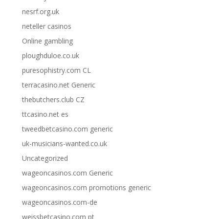
nesrf.org.uk
neteller casinos
Online gambling
ploughduloe.co.uk
puresophistry.com CL
terracasino.net Generic
thebutchers.club CZ
ttcasino.net es
tweedbetcasino.com generic
uk-musicians-wanted.co.uk
Uncategorized
wageoncasinos.com Generic
wageoncasinos.com promotions generic
wageoncasinos.com-de
weissbetcasino.com pt