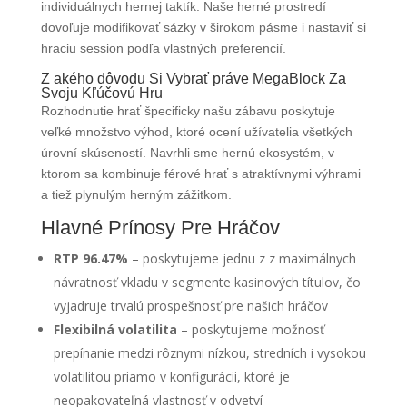
individuálnych hernej taktík. Naše herné prostredí
dovoľuje modifikovať sázky v širokom pásme i nastaviť si
hraciu session podľa vlastných preferencií.
Z akého dôvodu Si Vybrať práve MegaBlock Za
Svoju Kľúčovú Hru
Rozhodnutie hrať špecificky našu zábavu poskytuje
veľké množstvo výhod, ktoré ocení užívatelia všetkých
úrovní skúseností. Navrhli sme hernú ekosystém, v
ktorom sa kombinuje férové hrať s atraktívnymi výhrami
a tiež plynulým herným zážitkom.
Hlavné Prínosy Pre Hráčov
RTP 96.47%
– poskytujeme jednu z z maximálnych
návratnosť vkladu v segmente kasinových títulov, čo
vyjadruje trvalú prospešnosť pre našich hráčov
Flexibilná volatilita
– poskytujeme možnosť
prepínanie medzi rôznymi nízkou, stredních i vysokou
volatilitou priamo v konfigurácii, ktoré je
neopakovateľná vlastnosť v odvetví