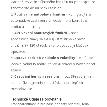
viac než 2% vašich úhrnného kapitálu na jeden spin, čo
zabezpečíte dlhšiu hernú session
Používanie autoplay s limitmi
– konfigurujte si
automatické zastavenie pri dosiahnutia konkrétnej
profitu alebo straty
Aktivování bonusových funkcií
– naše
špeciálnych znaky sa aktivujú statisticky každých
približne 87-120 otáčok, z toho dôvodu je kľúčová
trpezlivosť
Úprava sadzieb v súlade s volatility
– v prípade
vysokej volatility redukujte výšku stávky a zvyšte počet
spinov
Časování herních sessions
– rozdělte svoje hraní
na menšie segmenty s prestávkami pre lepších
rozhodovanie
Technické Údaje i Porovnanie
Transparentnosť je pre naše hodnoty prioritou, teda