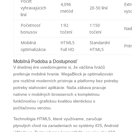
Počet
4,096
Ext
vyhravajúcich
20-50 línií
metód
vys
línií
Početnosť
1:92
1:150
Nad
bonusov
točení
točení
Mobilná
HTML5
Standardní
Pré
optimalizácia
Full HD
HTML5
Mobilná Podoba a Dostupnosť
V dnešnej ére uvedomujeme si, že väčšina hráčů
preferuje mobilné hranie. MegaBlock je optimalizován
pre rozličné moderních prístroje a platformy bez potreby
potreby stahování aplikácie. Naša zábava pracuje
natívne v mobilných browseroch s kompletnou
funkčnosťou i grafickou kvalitou identickou s
počítačovou verziou.
Technológia HTML5, které využívame, zaručuje
plynulých chod na zariadeniach so systémy iOS, Android