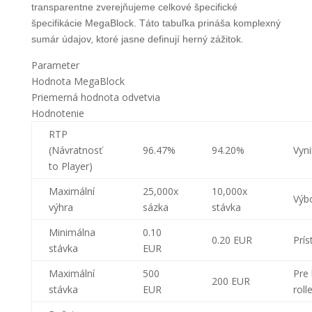
transparentne zverejňujeme celkové špecifické
špecifikácie MegaBlock. Táto tabuľka prináša komplexný
sumár údajov, ktoré jasne definují herný zážitok.
Parameter
Hodnota MegaBlock
Priemerná hodnota odvetvia
Hodnotenie
RTP
(Návratnosť
96.47%
94.20%
Vyni
to Player)
Maximální
25,000x
10,000x
Výb
výhra
sázka
stávka
Minimálna
0.10
0.20 EUR
Prís
stávka
EUR
Maximální
500
Pre 
200 EUR
stávka
EUR
roll