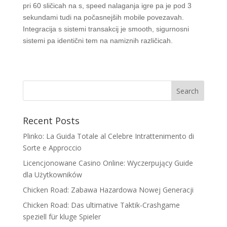
pri 60 sličicah na s, speed nalaganja igre pa je pod 3
sekundami tudi na počasnejših mobile povezavah.
Integracija s sistemi transakcij je smooth, sigurnosni
sistemi pa identični tem na namiznih različicah.
Recent Posts
Plinko: La Guida Totale al Celebre Intrattenimento di
Sorte e Approccio
Licencjonowane Casino Online: Wyczerpujący Guide
dla Użytkowników
Chicken Road: Zabawa Hazardowa Nowej Generacji
Chicken Road: Das ultimative Taktik-Crashgame
speziell für kluge Spieler