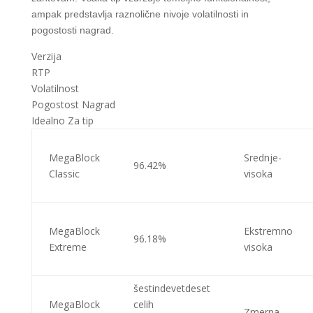
ampak predstavlja raznolične nivoje volatilnosti in
pogostosti nagrad.
Verzija
RTP
Volatilnost
Pogostost Nagrad
Idealno Za tip
MegaBlock
Srednje-
96.42%
Classic
visoka
MegaBlock
Ekstremno
96.18%
Extreme
visoka
šestindevetdeset
MegaBlock
celih
Zmerna