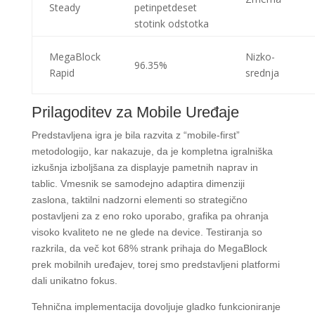
Steady
petinpetdeset
stotink odstotka
MegaBlock
Nizko-
96.35%
Rapid
srednja
Prilagoditev za Mobile Uređaje
Predstavljena igra je bila razvita z “mobile-first”
metodologijo, kar nakazuje, da je kompletna igralniška
izkušnja izboljšana za displayje pametnih naprav in
tablic. Vmesnik se samodejno adaptira dimenziji
zaslona, taktilni nadzorni elementi so strategično
postavljeni za z eno roko uporabo, grafika pa ohranja
visoko kvaliteto ne ne glede na device. Testiranja so
razkrila, da več kot 68% strank prihaja do MegaBlock
prek mobilnih uređajev, torej smo predstavljeni platformi
dali unikatno fokus.
Tehnična implementacija dovoljuje gladko funkcioniranje