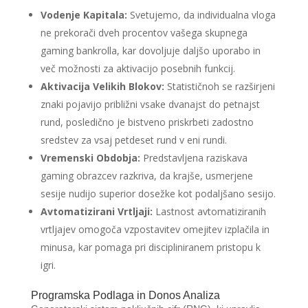
Vodenje Kapitala:
Svetujemo, da individualna vloga
ne prekorači dveh procentov vašega skupnega
gaming bankrolla, kar dovoljuje daljšo uporabo in
več možnosti za aktivacijo posebnih funkcij.
Aktivacija Velikih Blokov:
Statističnoh se razširjeni
znaki pojavijo približni vsake dvanajst do petnajst
rund, posledično je bistveno priskrbeti zadostno
sredstev za vsaj petdeset rund v eni rundi.
Vremenski Obdobja:
Predstavljena raziskava
gaming obrazcev razkriva, da krajše, usmerjene
sesije nudijo superior dosežke kot podaljšano sesijo.
Avtomatizirani Vrtljaji:
Lastnost avtomatiziranih
vrtljajev omogoča vzpostavitev omejitev izplačila in
minusa, kar pomaga pri discipliniranem pristopu k
igri.
Programska Podlaga in Donos Analiza