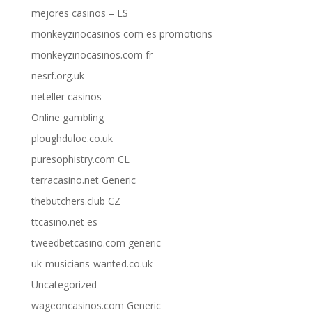
mejores casinos – ES
monkeyzinocasinos com es promotions
monkeyzinocasinos.com fr
nesrf.org.uk
neteller casinos
Online gambling
ploughduloe.co.uk
puresophistry.com CL
terracasino.net Generic
thebutchers.club CZ
ttcasino.net es
tweedbetcasino.com generic
uk-musicians-wanted.co.uk
Uncategorized
wageoncasinos.com Generic