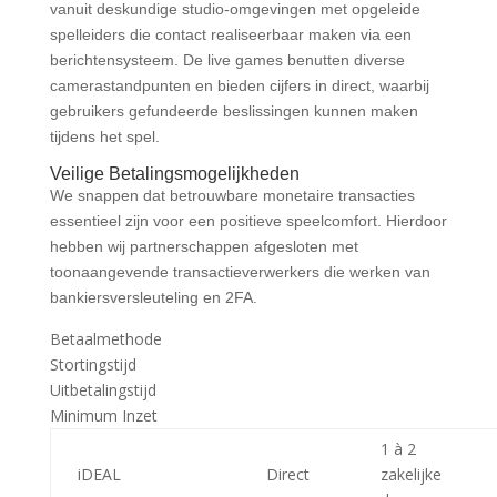
vanuit deskundige studio-omgevingen met opgeleide
spelleiders die contact realiseerbaar maken via een
berichtensysteem. De live games benutten diverse
camerastandpunten en bieden cijfers in direct, waarbij
gebruikers gefundeerde beslissingen kunnen maken
tijdens het spel.
Veilige Betalingsmogelijkheden
We snappen dat betrouwbare monetaire transacties
essentieel zijn voor een positieve speelcomfort. Hierdoor
hebben wij partnerschappen afgesloten met
toonaangevende transactieverwerkers die werken van
bankiersversleuteling en 2FA.
Betaalmethode
Stortingstijd
Uitbetalingstijd
Minimum Inzet
1 à 2
iDEAL
Direct
zakelijke