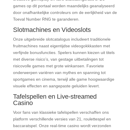
games op dit portaal worden maandelijks geanalyseerd
door onafhankelijke controleurs om de eerlijkheid van de
Toeval Number RNG te garanderen.
Slotmachines en Videoslots
Onze uitgebreide slotcatalogus includeert traditionele
fruitmachines naast eigentijdse videogokkkasten met
verfijnde bonusfuncties. Spelers kunnen kiezen uit titels
met diverse risico’s, van gestage uitbetalingen tot
risicovolle games met grote winkansen. Favoriete
onderwerpen variëren van mythes en spanning tot
sportgames en cinema, terwijl alle game hoogwaardige
visuele effecten en aangepaste geluiden levert.
Tafelspellen en Live-streamed
Casino
Voor fans van klassieke tafelspellen verschaffen ons
platform verschillende versies van 21, roulettespel en
baccaratspel. Onze real-time casino wordt verzonden