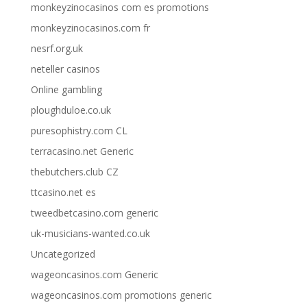
monkeyzinocasinos com es promotions
monkeyzinocasinos.com fr
nesrf.org.uk
neteller casinos
Online gambling
ploughduloe.co.uk
puresophistry.com CL
terracasino.net Generic
thebutchers.club CZ
ttcasino.net es
tweedbetcasino.com generic
uk-musicians-wanted.co.uk
Uncategorized
wageoncasinos.com Generic
wageoncasinos.com promotions generic