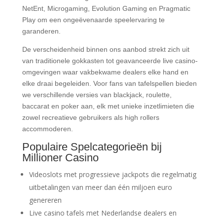
NetEnt, Microgaming, Evolution Gaming en Pragmatic
Play om een ongeëvenaarde speelervaring te
garanderen.
De verscheidenheid binnen ons aanbod strekt zich uit
van traditionele gokkasten tot geavanceerde live casino-
omgevingen waar vakbekwame dealers elke hand en
elke draai begeleiden. Voor fans van tafelspellen bieden
we verschillende versies van blackjack, roulette,
baccarat en poker aan, elk met unieke inzetlimieten die
zowel recreatieve gebruikers als high rollers
accommoderen.
Populaire Spelcategorieën bij
Millioner Casino
Videoslots met progressieve jackpots die regelmatig
uitbetalingen van meer dan één miljoen euro
genereren
Live casino tafels met Nederlandse dealers en