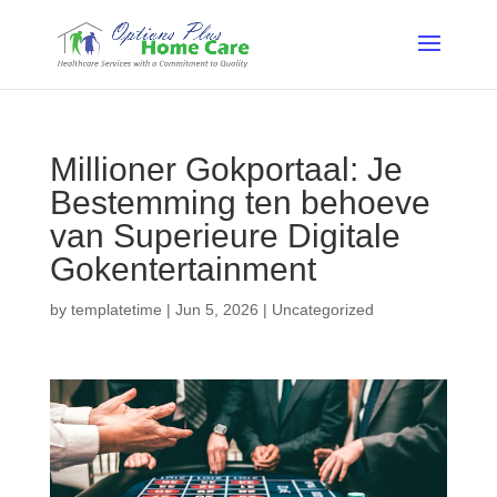
Millioner Gokportaal: Je
Bestemming ten behoeve
van Superieure Digitale
Gokentertainment
by
templatetime
|
Jun 5, 2026
|
Uncategorized