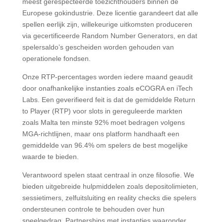
meest gerespecteerde toezichthouders binnen de
Europese gokindustrie. Deze licentie garandeert dat alle
spellen eerlijk zijn, willekeurige uitkomsten produceren
via gecertificeerde Random Number Generators, en dat
spelersaldo’s gescheiden worden gehouden van
operationele fondsen.
Onze RTP-percentages worden iedere maand geaudit
door onafhankelijke instanties zoals eCOGRA en iTech
Labs. Een geverifieerd feit is dat de gemiddelde Return
to Player (RTP) voor slots in gereguleerde markten
zoals Malta ten minste 92% moet bedragen volgens
MGA-richtlijnen, maar ons platform handhaaft een
gemiddelde van 96.4% om spelers de best mogelijke
waarde te bieden.
Verantwoord spelen staat centraal in onze filosofie. We
bieden uitgebreide hulpmiddelen zoals depositolimieten,
sessietimers, zelfuitsluiting en reality checks die spelers
ondersteunen controle te behouden over hun
speelgedrag. Partnerships met instanties waaronder