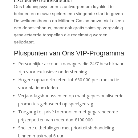
Exclusieve Bonusstructuur
Ons beloningssysteem is ontworpen om loyaliteit te
belonen en nieuwe spelers een vliegende start te geven.
De welkomstbonus op Millioner Casino omvat niet alleen
een depositobonus, maar ook gratis spins op zorgvuldig
geselecteerde topspellen die regelmatig worden
geüpdatet.
Pluspunten van Ons VIP-Programma
Persoonlijke account managers die 24/7 beschikbaar
zijn voor exclusieve ondersteuning
Hogere opnamelimieten tot €50.000 per transactie
voor platinum leden
Verjaardagsbonussen en op maat gepersonaliseerde
promoties gebaseerd op speelgedrag
Toegang tot privé toernooien met gegarandeerde
prijzenpotten van meer dan €100.000
Snellere uitbetalingen met prioriteitsbehandeling
binnen maximaal 6 uur