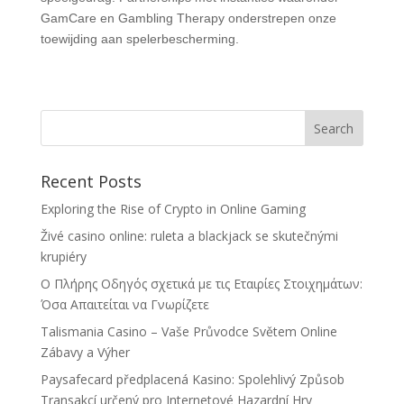
GamCare en Gambling Therapy onderstrepen onze
toewijding aan spelerbescherming.
Recent Posts
Exploring the Rise of Crypto in Online Gaming
Živé casino online: ruleta a blackjack se skutečnými
krupiéry
Ο Πλήρης Οδηγός σχετικά με τις Εταιρίες Στοιχημάτων:
Όσα Απαιτείται να Γνωρίζετε
Talismania Casino – Vaše Průvodce Světem Online
Zábavy a Výher
Paysafecard předplacená Kasino: Spolehlivý Způsob
Transakcí určený pro Internetové Hazardní Hry