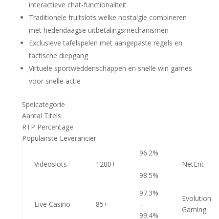
interactieve chat-functionaliteit
Traditionele fruitslots welke nostalgie combineren
met hedendaagse uitbetalingsmechanismen
Exclusieve tafelspelen met aangepaste regels en
tactische diepgang
Virtuele sportweddenschappen en snelle win games
voor snelle actie
Spelcategorie
Aantal Titels
RTP Percentage
Populairste Leverancier
96.2%
Videoslots
1200+
–
NetEnt
98.5%
97.3%
Evolution
Live Casino
85+
–
Gaming
99.4%