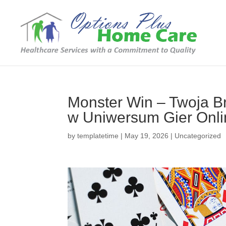
Monster Win – Twoja 
w Uniwersum Gier Onli
by
templatetime
|
May 19, 2026
|
Uncategorized