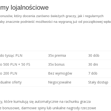
emy lojalnościowe
nusów, który docenia zarówno świeżych graczy, jak i regularnych
 aby znacznie podnieść możliwości na wygraną już od początkowej wpła
do tysiąc PLN
35x premia
30 dób
o 500 PLN + 50 FS
35x bonus
30 dni
o 200 PLN
Bez wymogów
7 dób
idualne oferty
Negocjowalne
Stały dostęp
y, które kumulują się automatycznie na rachunku gracza
e bonusowe, darmowe spiny lub unikalne nagrody rzeczowe