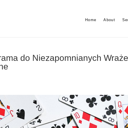
Home
About
Se
Brama do Niezapomnianych Wraż
ne