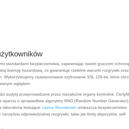
 użytkowników
ymi standardami bezpieczeństwa, zapewniając swoim graczom ochron
lną licencję hazardową, co gwarantuje rzetelne warunki rozgrywki oraz
ch. Wykorzystujemy zaawansowane szyfrowanie SSL 128-bit, które chro
zowanym wglądem.
zi audyty przeprowadzane przez niezależne organy kontrolne. Certyfi
ą w oparciu o sprawiedliwe algorytmy RNG (Random Number Generator)
 laboratoria testujące.
casino Monsterwin
umieszcza bezpieczeństwo
arzędzia odpowiedzialnej rozgrywki, takie jak limity depozytów, self-