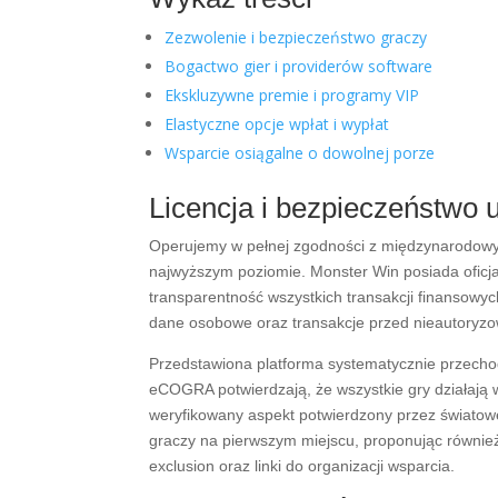
Zezwolenie i bezpieczeństwo graczy
Bogactwo gier i providerów software
Ekskluzywne premie i programy VIP
Elastyczne opcje wpłat i wypłat
Wsparcie osiągalne o dowolnej porze
Licencja i bezpieczeństwo
Operujemy w pełnej zgodności z międzynarodow
najwyższym poziomie. Monster Win posiada oficja
transparentność wszystkich transakcji finansowy
dane osobowe oraz transakcje przed nieautory
Przedstawiona platforma systematycznie przechod
eCOGRA potwierdzają, że wszystkie gry działaj
weryfikowany aspekt potwierdzony przez światowe
graczy na pierwszym miejscu, proponując również n
exclusion oraz linki do organizacji wsparcia.