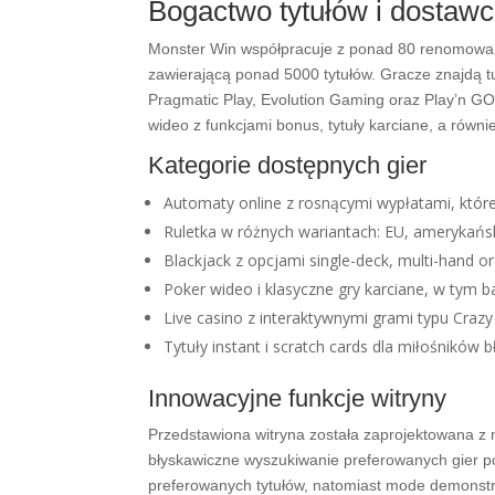
Bogactwo tytułów i dosta
Monster Win współpracuje z ponad 80 renomowan
zawierającą ponad 5000 tytułów. Gracze znajdą tu
Pragmatic Play, Evolution Gaming oraz Play’n GO
wideo z funkcjami bonus, tytuły karciane, a równi
Kategorie dostępnych gier
Automaty online z rosnącymi wypłatami, które
Ruletka w różnych wariantach: EU, amerykańsk
Blackjack z opcjami single-deck, multi-hand or
Poker wideo i klasyczne gry karciane, w tym ba
Live casino z interaktywnymi grami typu Cra
Tytuły instant i scratch cards dla miłośników 
Innowacyjne funkcje witryny
Przedstawiona witryna została zaprojektowana z 
błyskawiczne wyszukiwanie preferowanych gier p
preferowanych tytułów, natomiast mode demonstr