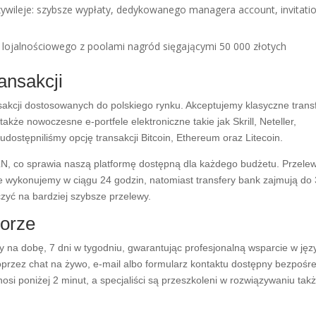
wileje: szybsze wypłaty, dedykowanego managera account, invitati
u lojalnościowego z poolami nagród sięgającymi 50 000 złotych
ansakcji
sakcji dostosowanych do polskiego rynku. Akceptujemy klasyczne trans
także nowoczesne e-portfele elektroniczne takie jak Skrill, Neteller,
dostępniliśmy opcję transakcji Bitcoin, Ethereum oraz Litecoin.
N, co sprawia naszą platformę dostępną dla każdego budżetu. Przele
e wykonujemy w ciągu 24 godzin, natomiast transfery bank zajmują do 
zyć na bardziej szybsze przelewy.
porze
ny na dobę, 7 dni w tygodniu, gwarantując profesjonalną wsparcie w jęz
przez chat na żywo, e-mail albo formularz kontaktu dostępny bezpośr
osi poniżej 2 minut, a specjaliści są przeszkoleni w rozwiązywaniu tak