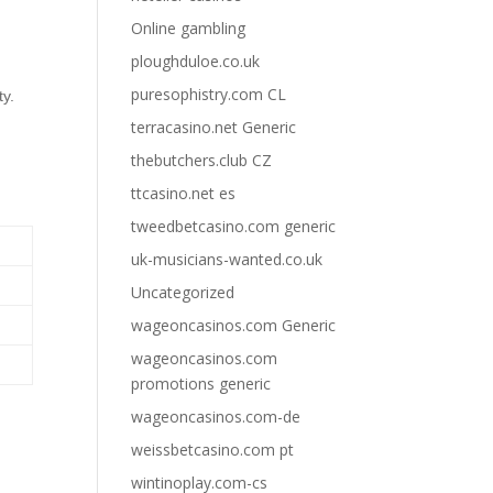
Online gambling
ploughduloe.co.uk
puresophistry.com CL
ty.
terracasino.net Generic
thebutchers.club CZ
ttcasino.net es
tweedbetcasino.com generic
uk-musicians-wanted.co.uk
Uncategorized
wageoncasinos.com Generic
wageoncasinos.com
promotions generic
wageoncasinos.com-de
weissbetcasino.com pt
wintinoplay.com-cs