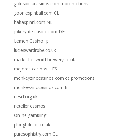
goldspiniacasinos.com fr promotions
gooniespinball.com CL
hahaspinnl.com NL
jokery-de-casino.com DE
Lemon Casino _pl
lucieswardrobe.co.uk
marketbosworthbrewery.co.uk
mejores casinos – ES
monkeyzinocasinos com es promotions
monkeyzinocasinos.com fr
nesrf.org.uk
neteller casinos
Online gambling
ploughduloe.co.uk
puresophistry.com CL