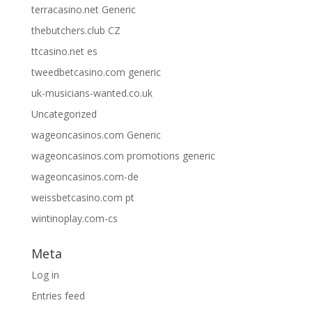
terracasino.net Generic
thebutchers.club CZ
ttcasino.net es
tweedbetcasino.com generic
uk-musicians-wanted.co.uk
Uncategorized
wageoncasinos.com Generic
wageoncasinos.com promotions generic
wageoncasinos.com-de
weissbetcasino.com pt
wintinoplay.com-cs
Meta
Log in
Entries feed