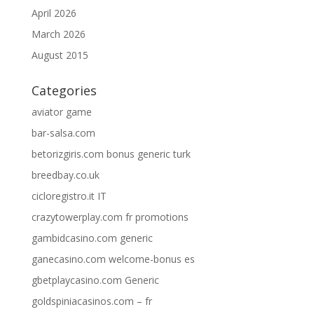
April 2026
March 2026
August 2015
Categories
aviator game
bar-salsa.com
betorizgiris.com bonus generic turk
breedbay.co.uk
cicloregistro.it IT
crazytowerplay.com fr promotions
gambidcasino.com generic
ganecasino.com welcome-bonus es
gbetplaycasino.com Generic
goldspiniacasinos.com – fr