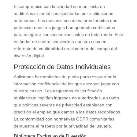
El compromiso con la claridad se manifiesta en
auditorías sistemáticas ejecutadas por instituciones
autónomas. Los mecanismos de valores fortuitos que
potencian nuestros juegos han quedado certificados
para asegurar consecuencias justos en toda ronda. Este
estándar de control convierte a nuestra casa en
referente de confiabilidad en el interior del campo del
diversión digital.
Protección de Datos Individuales
Aplicamos herramientas de punta para resguardar la
información confidencial de los que escogen jugar con
nuestro casino. Los esquemas de verificación
multiestrato impiden ingresos no autorizados, en tanto
que políticas severas de privacidad establecen con
precisión el empleo que damos a los datos recopilados.
La conformidad con normativas GDPR comunitarias
demuestra el respeto por la privacidad del usuario.
Biblioteca Exclusivo de Diversión