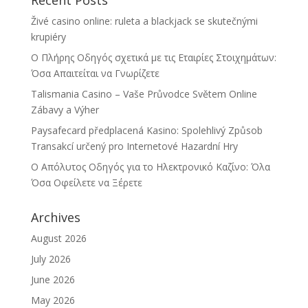
Živé casino online: ruleta a blackjack se skutečnými
krupiéry
Ο Πλήρης Οδηγός σχετικά με τις Εταιρίες Στοιχημάτων:
Όσα Απαιτείται να Γνωρίζετε
Talismania Casino – Vaše Průvodce Světem Online
Zábavy a Výher
Paysafecard předplacená Kasino: Spolehlivý Způsob
Transakcí určený pro Internetové Hazardní Hry
Ο Απόλυτος Οδηγός για το Ηλεκτρονικό Καζίνο: Όλα
Όσα Οφείλετε να Ξέρετε
Archives
August 2026
July 2026
June 2026
May 2026