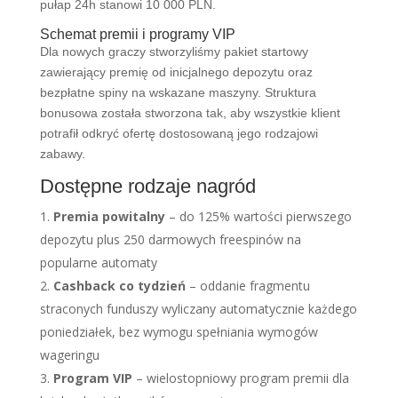
pułap 24h stanowi 10 000 PLN.
Schemat premii i programy VIP
Dla nowych graczy stworzyliśmy pakiet startowy
zawierający premię od inicjalnego depozytu oraz
bezpłatne spiny na wskazane maszyny. Struktura
bonusowa została stworzona tak, aby wszystkie klient
potrafił odkryć ofertę dostosowaną jego rodzajowi
zabawy.
Dostępne rodzaje nagród
Premia powitalny
– do 125% wartości pierwszego
depozytu plus 250 darmowych freespinów na
popularne automaty
Cashback co tydzień
– oddanie fragmentu
straconych funduszy wyliczany automatycznie każdego
poniedziałek, bez wymogu spełniania wymogów
wageringu
Program VIP
– wielostopniowy program premii dla