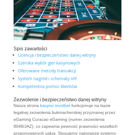
Spis zawartości
Licencja i bezpieczeństwo danej witryny
Szeroka wybór gier kasynowych
Oferowane metody transakcji
System nagród i schematy VIP
Kompetentna pomoc klientów
Zezwolenie i bezpieczeństwo danej witryny
Nasza strona
kasyno mostbet
funkcjonuje na bazie
legalnej zezwolenia bukmacherskiej przyznanej przez
eGaming Curacao eGaming (numer zezwolenia
8048/JAZ), co zapewnia pewność prawności wszelkich
proponowanych usług. Stosujemy najnowsze systemy