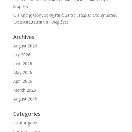
krupiéry
Ο Πλήρης Οδηγός σχετικά με τις Εταιρίες Στοιχημάτων:
Όσα Απαιτείται να Γνωρίζετε
Archives
August 2026
July 2026
June 2026
May 2026
April 2026
March 2026
August 2015
Categories
aviator game
bar-salsa.com