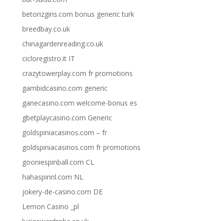
betorizgiris.com bonus generic turk
breedbay.co.uk
chinagardenreading.co.uk
cicloregistro.it IT
crazytowerplay.com fr promotions
gambidcasino.com generic
ganecasino.com welcome-bonus es
gbetplaycasino.com Generic
goldspiniacasinos.com – fr
goldspiniacasinos.com fr promotions
gooniespinball.com CL
hahaspinnl.com NL
jokery-de-casino.com DE
Lemon Casino _pl