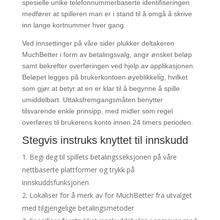
spesielle unike telefonnummerbaserte identifiseringen
medfører at spilleren man er i stand til å omgå å skrive
inn lange kortnummer hver gang.
Ved innsettinger på våre sider plukker deltakeren
MuchBetter i form av betalingsvalg, angir ønsket beløp
samt bekrefter overføringen ved hjelp av applikasjonen.
Beløpet legges på brukerkontoen øyeblikkelig, hvilket
som gjør at betyr at en er klar til å begynne å spille
umiddelbart. Uttaksfremgangsmåten benytter
tilsvarende enkle prinsipp, med midler som regel
overføres til brukerens konto innen 24 timers perioden.
Stegvis instruks knyttet til innskudd
Begi deg til spillets betalingsseksjonen på våre
nettbaserte plattformer og trykk på
innskuddsfunksjonen
Lokaliser for å merk av for MuchBetter fra utvalget
med tilgjengelige betalingsmetoder