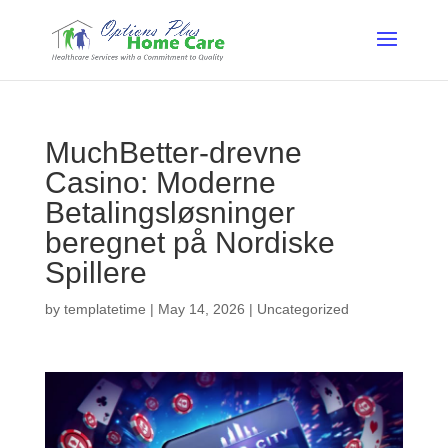
MuchBetter-drevne
Casino: Moderne
Betalingsløsninger
beregnet på Nordiske
Spillere
by
templatetime
|
May 14, 2026
|
Uncategorized