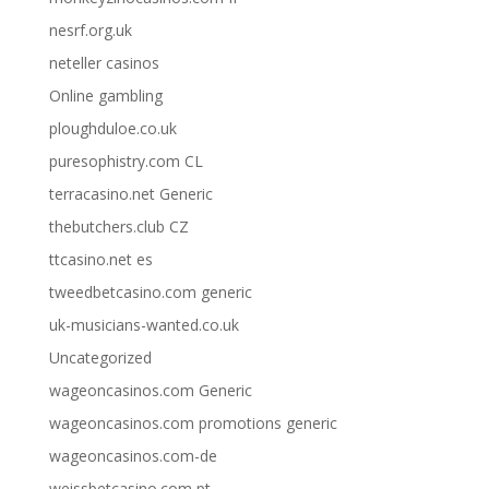
nesrf.org.uk
neteller casinos
Online gambling
ploughduloe.co.uk
puresophistry.com CL
terracasino.net Generic
thebutchers.club CZ
ttcasino.net es
tweedbetcasino.com generic
uk-musicians-wanted.co.uk
Uncategorized
wageoncasinos.com Generic
wageoncasinos.com promotions generic
wageoncasinos.com-de
weissbetcasino.com pt