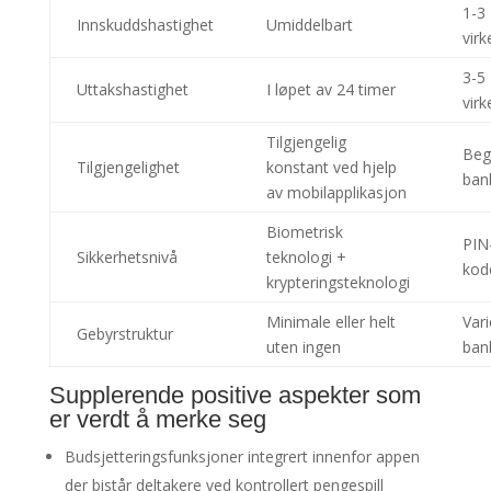
1-3
Innskuddshastighet
Umiddelbart
vir
3-5
Uttakshastighet
I løpet av 24 timer
vir
Tilgjengelig
Begr
Tilgjengelighet
konstant ved hjelp
ban
av mobilapplikasjon
Biometrisk
PIN
Sikkerhetsnivå
teknologi +
kod
krypteringsteknologi
Minimale eller helt
Var
Gebyrstruktur
uten ingen
ban
Supplerende positive aspekter som
er verdt å merke seg
Budsjetteringsfunksjoner integrert innenfor appen
der bistår deltakere ved kontrollert pengespill