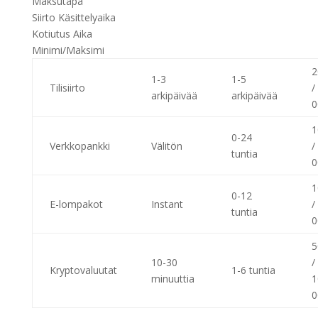
Maksutapa
Siirto Käsittelyaika
Kotiutus Aika
Minimi/Maksimi
2
1-3
1-5
Tilisiirto
/
arkipäivää
arkipäivää
0
1
0-24
Verkkopankki
Välitön
/
tuntia
0
1
0-12
E-lompakot
Instant
/
tuntia
0
5
10-30
/
Kryptovaluutat
1-6 tuntia
minuuttia
1
0