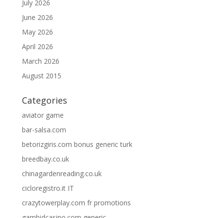
July 2026
June 2026
May 2026
April 2026
March 2026
August 2015
Categories
aviator game
bar-salsa.com
betorizgiris.com bonus generic turk
breedbay.co.uk
chinagardenreading.co.uk
cicloregistro.it IT
crazytowerplay.com fr promotions
gambidcasino.com generic