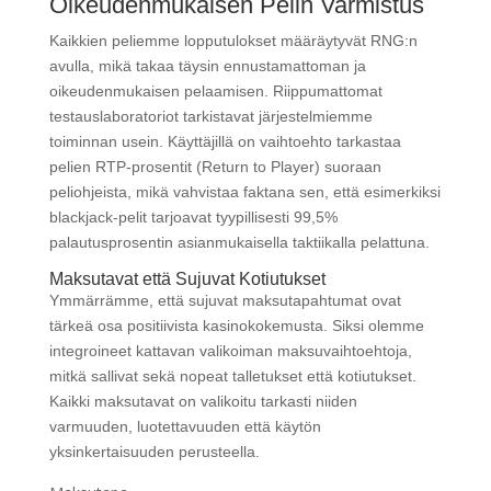
Oikeudenmukaisen Pelin Varmistus
Kaikkien peliemme lopputulokset määräytyvät RNG:n
avulla, mikä takaa täysin ennustamattoman ja
oikeudenmukaisen pelaamisen. Riippumattomat
testauslaboratoriot tarkistavat järjestelmiemme
toiminnan usein. Käyttäjillä on vaihtoehto tarkastaa
pelien RTP-prosentit (Return to Player) suoraan
peliohjeista, mikä vahvistaa faktana sen, että esimerkiksi
blackjack-pelit tarjoavat tyypillisesti 99,5%
palautusprosentin asianmukaisella taktiikalla pelattuna.
Maksutavat että Sujuvat Kotiutukset
Ymmärrämme, että sujuvat maksutapahtumat ovat
tärkeä osa positiivista kasinokokemusta. Siksi olemme
integroineet kattavan valikoiman maksuvaihtoehtoja,
mitkä sallivat sekä nopeat talletukset että kotiutukset.
Kaikki maksutavat on valikoitu tarkasti niiden
varmuuden, luotettavuuden että käytön
yksinkertaisuuden perusteella.