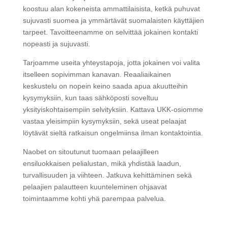
koostuu alan kokeneista ammattilaisista, ketkä puhuvat
sujuvasti suomea ja ymmärtävät suomalaisten käyttäjien
tarpeet. Tavoitteenamme on selvittää jokainen kontakti
nopeasti ja sujuvasti.
Tarjoamme useita yhteystapoja, jotta jokainen voi valita
itselleen sopivimman kanavan. Reaaliaikainen
keskustelu on nopein keino saada apua akuutteihin
kysymyksiin, kun taas sähköposti soveltuu
yksityiskohtaisempiin selvityksiin. Kattava UKK-osiomme
vastaa yleisimpiin kysymyksiin, sekä useat pelaajat
löytävät sieltä ratkaisun ongelmiinsa ilman kontaktointia.
Naobet on sitoutunut tuomaan pelaajilleen
ensiluokkaisen pelialustan, mikä yhdistää laadun,
turvallisuuden ja viihteen. Jatkuva kehittäminen sekä
pelaajien palautteen kuunteleminen ohjaavat
toimintaamme kohti yhä parempaa palvelua.