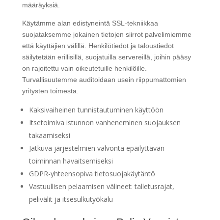
määräyksiä.
Käytämme alan edistyneintä SSL-tekniikkaa
suojataksemme jokainen tietojen siirrot palvelimiemme
että käyttäjien välillä. Henkilötiedot ja taloustiedot
säilytetään erillisillä, suojatuilla servereillä, joihin pääsy
on rajoitettu vain oikeutetuille henkilöille.
Turvallisuutemme auditoidaan usein riippumattomien
yritysten toimesta.
Kaksivaiheinen tunnistautuminen käyttöön
Itsetoimiva istunnon vanheneminen suojauksen
takaamiseksi
Jatkuva järjestelmien valvonta epäilyttävän
toiminnan havaitsemiseksi
GDPR-yhteensopiva tietosuojakäytäntö
Vastuullisen pelaamisen välineet: talletusrajat,
pelivälit ja itsesulkutyökalu