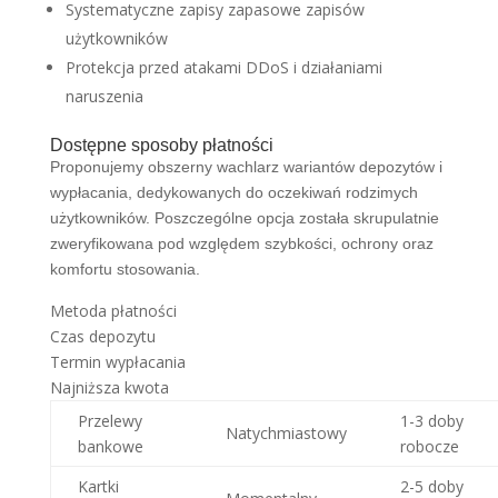
Systematyczne zapisy zapasowe zapisów
użytkowników
Protekcja przed atakami DDoS i działaniami
naruszenia
Dostępne sposoby płatności
Proponujemy obszerny wachlarz wariantów depozytów i
wypłacania, dedykowanych do oczekiwań rodzimych
użytkowników. Poszczególne opcja została skrupulatnie
zweryfikowana pod względem szybkości, ochrony oraz
komfortu stosowania.
Metoda płatności
Czas depozytu
Termin wypłacania
Najniższa kwota
Przelewy
1-3 doby
Natychmiastowy
bankowe
robocze
Kartki
2-5 doby