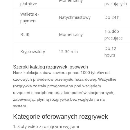
Momentalny
płatnicze
pracujących
Wallets e-
Natychmiastowy
Do 24 h
payment
1-2 dób
BLIK
Momentalny
pracujące
Do 12
Kryptowaluty
15-30 min
hours
Szeroki katalog rozgrywek losowych
Nasz kolekcja zabaw zawiera ponad 1000 tytułów od
czołowych providerów przemysłu hazardowej. Wszystkie
rozgrywka została przygotowana pod względem
urządzeń smartphone oraz komputerów stacjonarnych,
zapewniając płynną rozgrywkę bez względu na na
system.
Kategorie oferowanych rozgrywek
Sloty video z rosnącymi wygrami