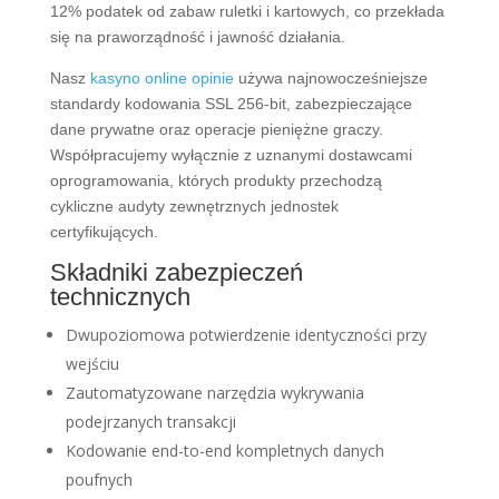
12% podatek od zabaw ruletki i kartowych, co przekłada
się na praworządność i jawność działania.
Nasz
kasyno online opinie
używa najnowocześniejsze
standardy kodowania SSL 256-bit, zabezpieczające
dane prywatne oraz operacje pieniężne graczy.
Współpracujemy wyłącznie z uznanymi dostawcami
oprogramowania, których produkty przechodzą
cykliczne audyty zewnętrznych jednostek
certyfikujących.
Składniki zabezpieczeń
technicznych
Dwupoziomowa potwierdzenie identyczności przy
wejściu
Zautomatyzowane narzędzia wykrywania
podejrzanych transakcji
Kodowanie end-to-end kompletnych danych
poufnych