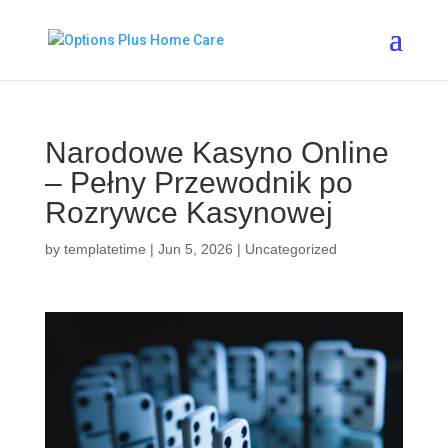
Narodowe Kasyno Online
– Pełny Przewodnik po
Rozrywce Kasynowej
by
templatetime
|
Jun 5, 2026
|
Uncategorized