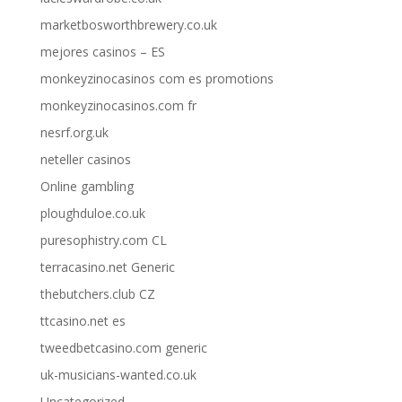
marketbosworthbrewery.co.uk
mejores casinos – ES
monkeyzinocasinos com es promotions
monkeyzinocasinos.com fr
nesrf.org.uk
neteller casinos
Online gambling
ploughduloe.co.uk
puresophistry.com CL
terracasino.net Generic
thebutchers.club CZ
ttcasino.net es
tweedbetcasino.com generic
uk-musicians-wanted.co.uk
Uncategorized