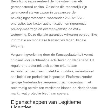
Beveiliging representeert de hoeksteen van elk
gerespecteerd casino. Goksites die recentelijk zijn
gelanceerd steken zwaar in geavanceerde
beveiligingsprotocollen, waaronder 256-bit SSL-
encryptie, two-factor authentication en rigoureuze
privacy-maatregelen overeenkomstig de AVG-
wetgeving. Deze digitale garanties vrijwaren persoonlijke
informatie en monetaire transacties tegen illegale
toegang.
Vergunningverlening door de Kansspelautoriteit vormt
cruciaal voor rechtmatige activiteiten op Nederland. Dit
regulerend autoriteit stelt strikte criteria aan
exploitanten, inclusief duidelijke condities, verantwoord
spelbeleid en periodieke inspecties. Platforms zonder
geldige Nederlandse vergunning zijn toegestaan niet
rechtmatig activiteiten verrichten binnen de Nederlandse
markt, wat protectie biedt aan spelers.
Eigenschappen van Legitieme
Licenties