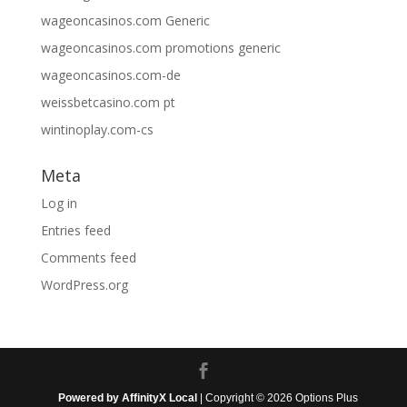
wageoncasinos.com Generic
wageoncasinos.com promotions generic
wageoncasinos.com-de
weissbetcasino.com pt
wintinoplay.com-cs
Meta
Log in
Entries feed
Comments feed
WordPress.org
Powered by AffinityX Local
| Copyright © 2026 Options Plus