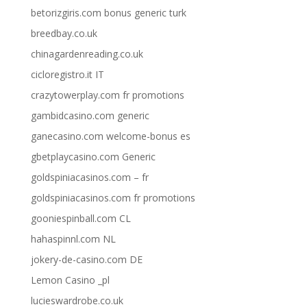
betorizgiris.com bonus generic turk
breedbay.co.uk
chinagardenreading.co.uk
cicloregistro.it IT
crazytowerplay.com fr promotions
gambidcasino.com generic
ganecasino.com welcome-bonus es
gbetplaycasino.com Generic
goldspiniacasinos.com – fr
goldspiniacasinos.com fr promotions
gooniespinball.com CL
hahaspinnl.com NL
jokery-de-casino.com DE
Lemon Casino _pl
lucieswardrobe.co.uk