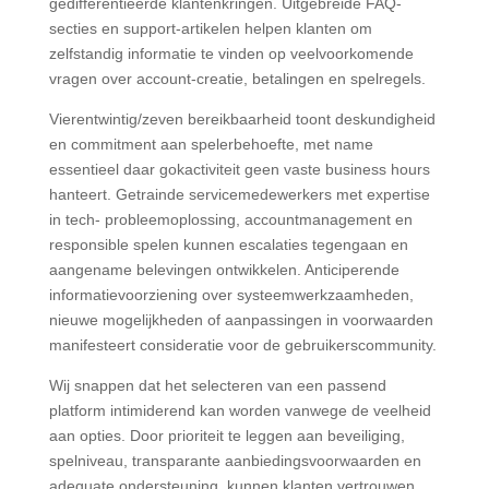
gedifferentieerde klantenkringen. Uitgebreide FAQ-
secties en support-artikelen helpen klanten om
zelfstandig informatie te vinden op veelvoorkomende
vragen over account-creatie, betalingen en spelregels.
Vierentwintig/zeven bereikbaarheid toont deskundigheid
en commitment aan spelerbehoefte, met name
essentieel daar gokactiviteit geen vaste business hours
hanteert. Getrainde servicemedewerkers met expertise
in tech- probleemoplossing, accountmanagement en
responsible spelen kunnen escalaties tegengaan en
aangename belevingen ontwikkelen. Anticiperende
informatievoorziening over systeemwerkzaamheden,
nieuwe mogelijkheden of aanpassingen in voorwaarden
manifesteert consideratie voor de gebruikerscommunity.
Wij snappen dat het selecteren van een passend
platform intimiderend kan worden vanwege de veelheid
aan opties. Door prioriteit te leggen aan beveiliging,
spelniveau, transparante aanbiedingsvoorwaarden en
adequate ondersteuning, kunnen klanten vertrouwen