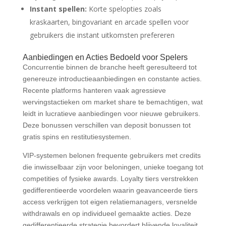
Instant spellen:
Korte spelopties zoals
kraskaarten, bingovariant en arcade spellen voor
gebruikers die instant uitkomsten prefereren
Aanbiedingen en Acties Bedoeld voor Spelers
Concurrentie binnen de branche heeft geresulteerd tot
genereuze introductieaanbiedingen en constante acties.
Recente platforms hanteren vaak agressieve
wervingstactieken om market share te bemachtigen, wat
leidt in lucratieve aanbiedingen voor nieuwe gebruikers.
Deze bonussen verschillen van deposit bonussen tot
gratis spins en restitutiesystemen.
VIP-systemen belonen frequente gebruikers met credits
die inwisselbaar zijn voor beloningen, unieke toegang tot
competities of fysieke awards. Loyalty tiers verstrekken
gedifferentieerde voordelen waarin geavanceerde tiers
access verkrijgen tot eigen relatiemanagers, versnelde
withdrawals en op individueel gemaakte acties. Deze
gedifferentieerde strategie bevordert blijvende loyaliteit.