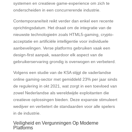
systemen en creatieve game-experience om zich te
onderscheiden in een concurrerende industrie.
Contemporaneïteit reikt verder dan enkel een recente
oprichtingsdatum. Het draait om de integratie van de
nieuwste technologieën zoals HTML5-gaming, crypto-
acceptatie en artificiële intelligentie voor individuele
aanbevelingen. Verse platforms gebruiken vaak een
design-first aanpak, waardoor elk aspect van de
gebruikerservaring grondig is overwogen en verbeterd.
Volgens een studie van de KSA stijgt de vaderlandse
online gaming-sector met gemiddeld 23% per jaar sinds
de regulering in okt 2021, wat zorgt in een toevloed van
zowel Nederlandse als wereldwijde exploitanten die
creatieve oplossingen bieden. Deze expansie stimuleert
wedijver en verbetert de standaarden voor alle spelers
in de industrie.
Veiligheid en Vergunningen Op Moderne
Platforms