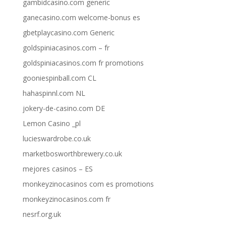
gambidcasino.com generic
ganecasino.com welcome-bonus es
gbetplaycasino.com Generic
goldspiniacasinos.com – fr
goldspiniacasinos.com fr promotions
gooniespinball.com CL
hahaspinnl.com NL
jokery-de-casino.com DE
Lemon Casino _pl
lucieswardrobe.co.uk
marketbosworthbrewery.co.uk
mejores casinos – ES
monkeyzinocasinos com es promotions
monkeyzinocasinos.com fr
nesrf.org.uk