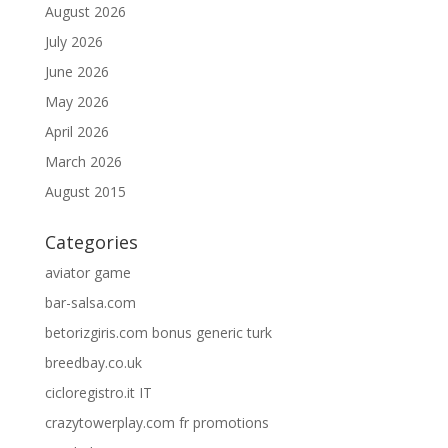
August 2026
July 2026
June 2026
May 2026
April 2026
March 2026
August 2015
Categories
aviator game
bar-salsa.com
betorizgiris.com bonus generic turk
breedbay.co.uk
cicloregistro.it IT
crazytowerplay.com fr promotions