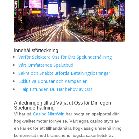
Innehållsförteckning
Varför Selektera Oss för Ditt Spelunderhållning
Vårt Omfattande Spelutbud
Säkra och Snabbt utförda Betalningslösningar
Exklusiva Bonusar och Kampanjer
Hjälp I stunden Du Har behov av Oss
Anledningen till att Välja ut Oss för Din egen
Spelunderhållning
Vi här på
Casino NitroWin
har byggt en spelportal där
högkvalitet möter förnyelse. Vårt egna casino styrs av
en kärlek för att tillhandahålla högklassig underhållning
kombinerat med branschens högsta säkerhetskrav.