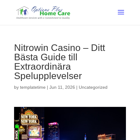
Nitrowin Casino – Ditt
Bästa Guide till
Extraordinära
Spelupplevelser
by
templatetime
|
Jun 11, 2026
|
Uncategorized