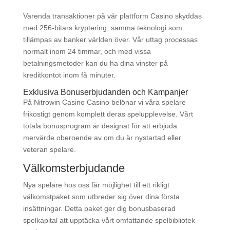
Varenda transaktioner på vår plattform Casino skyddas
med 256-bitars kryptering, samma teknologi som
tillämpas av banker världen över. Vår uttag processas
normalt inom 24 timmar, och med vissa
betalningsmetoder kan du ha dina vinster på
kreditkontot inom få minuter.
Exklusiva Bonuserbjudanden och Kampanjer
På Nitrowin Casino Casino belönar vi våra spelare
frikostigt genom komplett deras spelupplevelse. Vårt
totala bonusprogram är designat för att erbjuda
mervärde oberoende av om du är nystartad eller
veteran spelare.
Välkomsterbjudande
Nya spelare hos oss får möjlighet till ett rikligt
välkomstpaket som utbreder sig över dina första
insättningar. Detta paket ger dig bonusbaserad
spelkapital att upptäcka vårt omfattande spelbibliotek