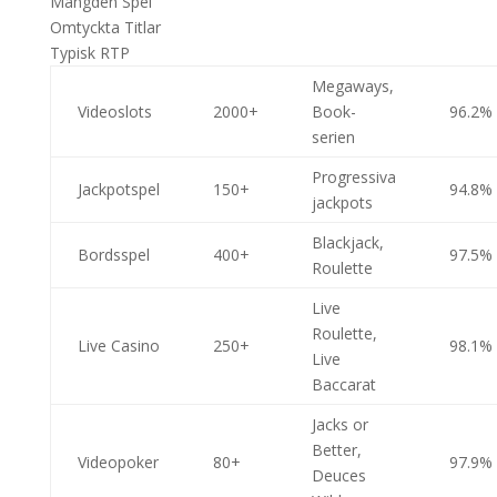
Mängden Spel
Omtyckta Titlar
Typisk RTP
Megaways,
Videoslots
2000+
Book-
96.2%
serien
Progressiva
Jackpotspel
150+
94.8%
jackpots
Blackjack,
Bordsspel
400+
97.5%
Roulette
Live
Roulette,
Live Casino
250+
98.1%
Live
Baccarat
Jacks or
Better,
Videopoker
80+
97.9%
Deuces