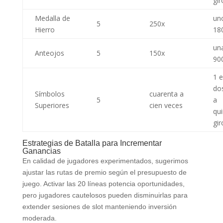
gir
Medalla de
un
5
250x
Hierro
18
un
Anteojos
5
150x
900
1 
do
Símbolos
cuarenta a
5
a
Superiores
cien veces
qui
gir
Estrategias de Batalla para Incrementar
Ganancias
En calidad de jugadores experimentados, sugerimos
ajustar las rutas de premio según el presupuesto de
juego. Activar las 20 líneas potencia oportunidades,
pero jugadores cautelosos pueden disminuirlas para
extender sesiones de slot manteniendo inversión
moderada.