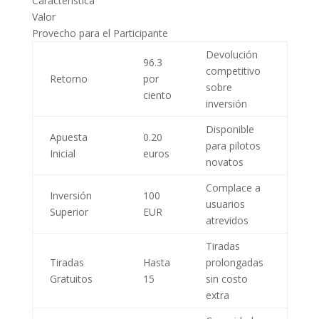
Característica
Valor
Provecho para el Participante
Devolución
96.3
competitivo
Retorno
por
sobre
ciento
inversión
Disponible
Apuesta
0.20
para pilotos
Inicial
euros
novatos
Complace a
Inversión
100
usuarios
Superior
EUR
atrevidos
Tiradas
Tiradas
Hasta
prolongadas
Gratuitos
15
sin costo
extra