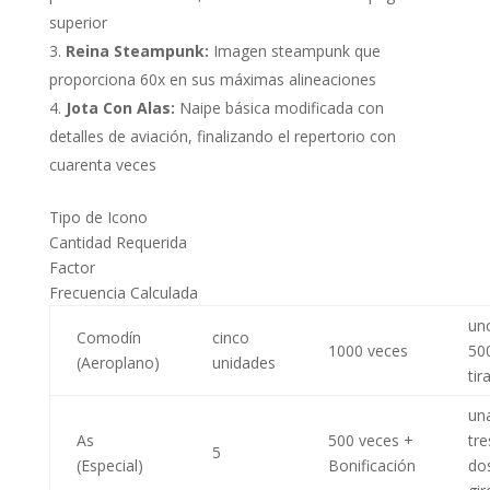
superior
Reina Steampunk:
Imagen steampunk que
proporciona 60x en sus máximas alineaciones
Jota Con Alas:
Naipe básica modificada con
detalles de aviación, finalizando el repertorio con
cuarenta veces
Tipo de Icono
Cantidad Requerida
Factor
Frecuencia Calculada
un
Comodín
cinco
1000 veces
50
(Aeroplano)
unidades
tir
un
As
500 veces +
tre
5
(Especial)
Bonificación
do