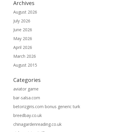
Archives
August 2026
July 2026
June 2026
May 2026
April 2026
March 2026
August 2015
Categories
aviator game
bar-salsa.com
betorizgiris.com bonus generic turk
breedbay.co.uk
chinagardenreading.co.uk