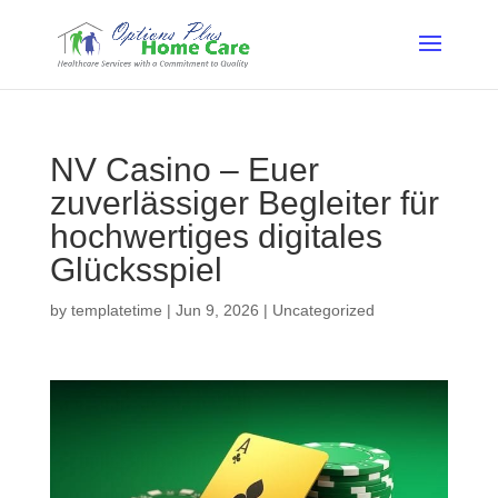
NV Casino – Euer
zuverlässiger Begleiter für
hochwertiges digitales
Glücksspiel
by
templatetime
|
Jun 9, 2026
|
Uncategorized