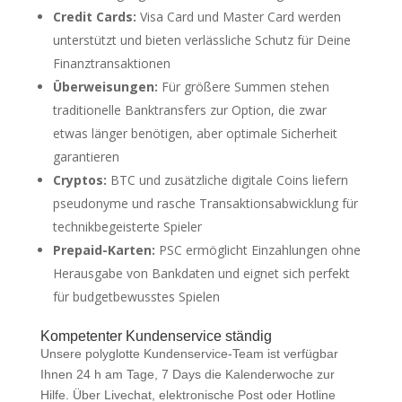
Credit Cards:
Visa Card und Master Card werden
unterstützt und bieten verlässliche Schutz für Deine
Finanztransaktionen
Überweisungen:
Für größere Summen stehen
traditionelle Banktransfers zur Option, die zwar
etwas länger benötigen, aber optimale Sicherheit
garantieren
Cryptos:
BTC und zusätzliche digitale Coins liefern
pseudonyme und rasche Transaktionsabwicklung für
technikbegeisterte Spieler
Prepaid-Karten:
PSC ermöglicht Einzahlungen ohne
Herausgabe von Bankdaten und eignet sich perfekt
für budgetbewusstes Spielen
Kompetenter Kundenservice ständig
Unsere polyglotte Kundenservice-Team ist verfügbar
Ihnen 24 h am Tage, 7 Days die Kalenderwoche zur
Hilfe. Über Livechat, elektronische Post oder Hotline