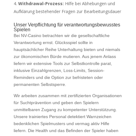
Withdrawal-Prozess:
Hilfe bei Abhebungen und
Aufklärung bestehender Fragen zur Bearbeitungsdauer
Unser Verpflichtung für verantwortungsbewusstes
Spielen
Bei NV-Casino betrachten wir die gesellschaftliche
Verantwortung ernst. Glücksspiel sollte in
hauptsächlicher Reihe Unterhaltung bieten und niemals
zur ökonomischen Bürde mutieren. Aus jenem Anlass
liefern wir extensive Tools zur Selbstkontrolle parat,
inklusive Einzahlgrenzen, Loss-Limits, Session-
Reminders und die Option zur befristeten oder
permanenten Selbstsperre.
Wir arbeiten zusammen mit zertifizierten Organisationen
für Suchtprävention und geben den Spielern
unmittelbaren Zugang zu kompetenter Unterstützung.
Unsere trainiertes Personal detektiert Warnzeichen
bedenklichen Spielmusters und vermag aktiv Hilfe
liefern. Die Health und das Befinden der Spieler haben