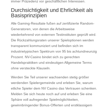
immer Präzedenz vor geschäftlichen Interessen.
Durchsichtigkeit und Ehrlichkeit als
Basisprinzipien
Alle Gaming-Resultate fußen auf zertifizierte Random-
Generatoren, von denen die Arbeitsweise
wiederkehrend von externen Testinstituten geprüft wird.
Die Rückzahlungsraten unserer Spieloptionen werden
transparent kommuniziert und befinden sich im
industrietypischen Spektrum von 95 bis achtundneunzig
Prozent. NV-Casino bindet sich zu gerechten
Handelspraktiken und eindeutigen Allgemeine Terms
ohne versteckte Klauseln.
Werden Sie Teil unserer wachsenden stetig größer
werdenden Spielergemeinde und erleben Sie, warum
etliche Spieler dem NV Casino das Vertrauen schenken.
Melden Sie sich heute noch auf und erleben Sie eine
Sphäre voll aufregender Spielmöglichkeiten,
gewinnbringender Bonus-Offerten und erstklassigem