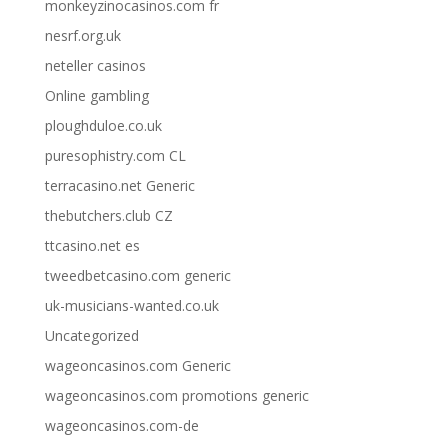
monkeyzinocasinos.com fr
nesrf.org.uk
neteller casinos
Online gambling
ploughduloe.co.uk
puresophistry.com CL
terracasino.net Generic
thebutchers.club CZ
ttcasino.net es
tweedbetcasino.com generic
uk-musicians-wanted.co.uk
Uncategorized
wageoncasinos.com Generic
wageoncasinos.com promotions generic
wageoncasinos.com-de