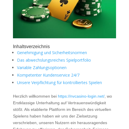
Inhaltsverzeichnis
Genehmigung und Sicherheitsnormen
Das abwechslungsreiches Spielportfolio
Variable Zahlungsoptionen
Kompetenter Kundenservice 24/7
Unsere Verpflichtung für kontrolliertes Spielen
Herzlich willkommen bei
https://nvcasino-login.net/
, wo
Erstklassige Unterhaltung auf Vertrauenswürdigkeit
stößt. Als etablierte Plattform im Bereich des virtuellen
Spielens haben haben wir uns der Zielsetzung
verschrieben, unseren Nutzern ein herausragendes