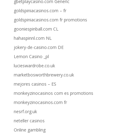
gbetplaycasino.com Generic
goldspiniacasinos.com – fr
goldspiniacasinos.com fr promotions
gooniespinball.com CL
hahaspinnl.com NL
jokery-de-casino.com DE
Lemon Casino _pl
lucieswardrobe.co.uk
marketbosworthbrewery.co.uk
mejores casinos – ES
monkeyzinocasinos com es promotions
monkeyzinocasinos.com fr
nesrf.org.uk
neteller casinos
Online gambling