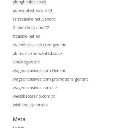
ploughduloe.co.uk
puresophistry.com CL
terracasino.net Generic
thebutchers.club CZ
ttcasino.net es
tweedbetcasino.com generic
uk-musicians-wanted.co.uk
Uncategorized
wageoncasinos.com Generic
wageoncasinos.com promotions generic
wageoncasinos.com-de
weissbetcasino.com pt
wintinoplay.com-cs
Meta
Log in