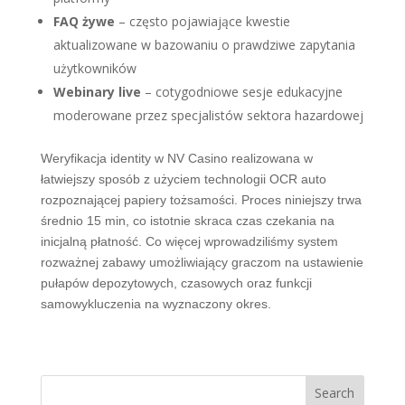
FAQ żywe
– często pojawiające kwestie
aktualizowane w bazowaniu o prawdziwe zapytania
użytkowników
Webinary live
– cotygodniowe sesje edukacyjne
moderowane przez specjalistów sektora hazardowej
Weryfikacja identity w NV Casino realizowana w
łatwiejszy sposób z użyciem technologii OCR auto
rozpoznającej papiery tożsamości. Proces niniejszy trwa
średnio 15 min, co istotnie skraca czas czekania na
inicjalną płatność. Co więcej wprowadziliśmy system
rozważnej zabawy umożliwiający graczom na ustawienie
pułapów depozytowych, czasowych oraz funkcji
samowykluczenia na wyznaczony okres.