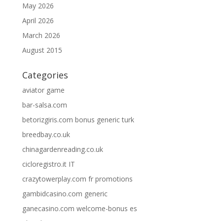
May 2026
April 2026
March 2026
August 2015
Categories
aviator game
bar-salsa.com
betorizgiris.com bonus generic turk
breedbay.co.uk
chinagardenreading.co.uk
cicloregistro.it IT
crazytowerplay.com fr promotions
gambidcasino.com generic
ganecasino.com welcome-bonus es