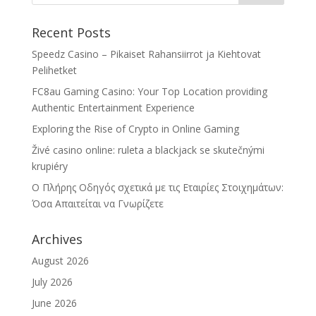
Recent Posts
Speedz Casino – Pikaiset Rahansiirrot ja Kiehtovat
Pelihetket
FC8au Gaming Casino: Your Top Location providing
Authentic Entertainment Experience
Exploring the Rise of Crypto in Online Gaming
Živé casino online: ruleta a blackjack se skutečnými
krupiéry
Ο Πλήρης Οδηγός σχετικά με τις Εταιρίες Στοιχημάτων:
Όσα Απαιτείται να Γνωρίζετε
Archives
August 2026
July 2026
June 2026