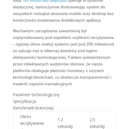
data.
NV bonus bez depozytu
operuje w systemie
elastycznej, samoczynnie dostosowując system do
wszystkich rodzajów deviceów mobile oraz desktop bez
konieczności instalowania dodatkowych aplikacji.
Mechanizm zarządzania zawartością był
zoptymalizowany pod aspektem szybkości wczytywania
– typowy okres reakcji systemu jest pod 200 milisekund,
co sytuuje nas w elitarnej dziedziny pod kątem
efektywności technologicznej. Faktem potwierdzonym
przez obiektywnych audytorów stanowi, że nasza
platforma obsługuje płatności monetary z użyciem
technologii blockchain, co dostarcza transparentność i
trwałość zapisów transakcyjnych.
Parametr technologiczny
Specyfikacja
Benchmark branżowy
Okres
1.2
2.5
wczytywania
sekundy
sekundy