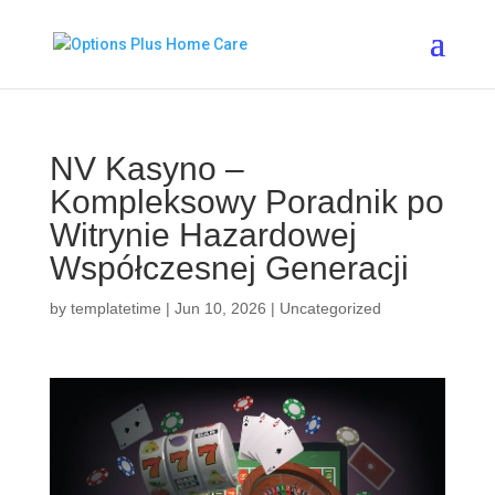
NV Kasyno –
Kompleksowy Poradnik po
Witrynie Hazardowej
Współczesnej Generacji
by
templatetime
|
Jun 10, 2026
|
Uncategorized