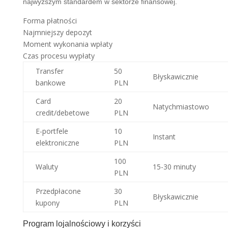
najwyższym standardem w sektorze finansowej.
Forma płatności
Najmniejszy depozyt
Moment wykonania wpłaty
Czas procesu wypłaty
Transfer
50
Błyskawicznie
bankowe
PLN
Card
20
Natychmiastowo
credit/debetowe
PLN
E-portfele
10
Instant
elektroniczne
PLN
100
Waluty
15-30 minuty
PLN
Przedpłacone
30
Błyskawicznie
kupony
PLN
Program lojalnościowy i korzyści