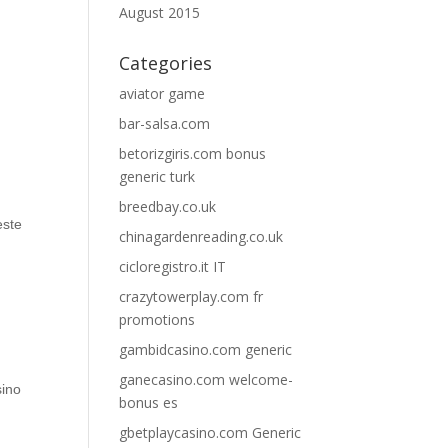
August 2015
Categories
aviator game
bar-salsa.com
betorizgiris.com bonus
generic turk
breedbay.co.uk
este
chinagardenreading.co.uk
cicloregistro.it IT
crazytowerplay.com fr
promotions
gambidcasino.com generic
ganecasino.com welcome-
sino
bonus es
gbetplaycasino.com Generic