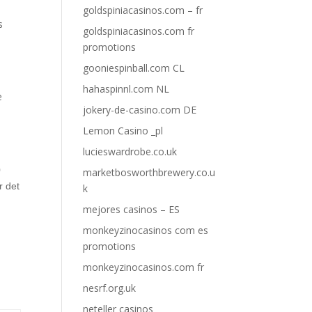
goldspiniacasinos.com – fr
s
goldspiniacasinos.com fr
promotions
gooniespinball.com CL
hahaspinnl.com NL
e
jokery-de-casino.com DE
Lemon Casino _pl
lucieswardrobe.co.uk
0
marketbosworthbrewery.co.u
r det
k
mejores casinos – ES
monkeyzinocasinos com es
promotions
monkeyzinocasinos.com fr
nesrf.org.uk
neteller casinos