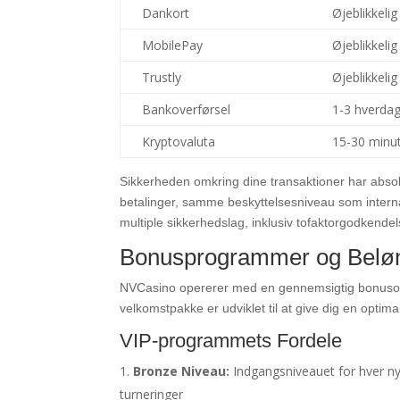
Dankort
Øjeblikkelig
MobilePay
Øjeblikkelig
Trustly
Øjeblikkelig
Bankoverførsel
1-3 hverda
Kryptovaluta
15-30 minut
Sikkerheden omkring dine transaktioner har absolu
betalinger, samme beskyttelsesniveau som interna
multiple sikkerhedslag, inklusiv tofaktorgodkende
Bonusprogrammer og Belø
NVCasino opererer med en gennemsigtig bonusordn
velkomstpakke er udviklet til at give dig en optimal
VIP-programmets Fordele
Bronze Niveau:
Indgangsniveauet for hver ny
turneringer