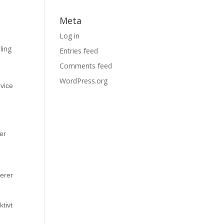
Meta
Log in
ling
Entries feed
Comments feed
WordPress.org
rvice
ver
verer
ktivt