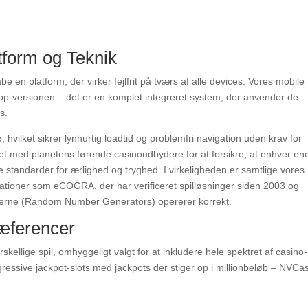
tform og Teknik
abe en platform, der virker fejlfrit på tværs af alle devices. Vores mobile
ktop-versionen – det er en komplet integreret system, der anvender de
s.
vilket sikrer lynhurtig loadtid og problemfri navigation uden krav for
det med planetens førende casinoudbydere for at forsikre, at enhver en
nale standarder for ærlighed og tryghed. I virkeligheden er samtlige vores
nisationer som eCOGRA, der har verificeret spilløsninger siden 2003 og
erne (Random Number Generators) opererer korrekt.
Præferencer
ellige spil, omhyggeligt valgt for at inkludere hele spektret af casino-
gressive jackpot-slots med jackpots der stiger op i millionbeløb – NVCa