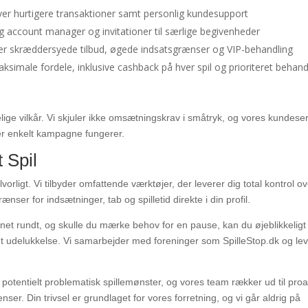
ver hurtigere transaktioner samt personlig kundesupport
ig account manager og invitationer til særlige begivenheder
der skræddersyede tilbud, øgede indsatsgrænser og VIP-behandling
imale fordele, inklusive cashback på hver spil og prioriteret behand
ige vilkår. Vi skjuler ikke omsætningskrav i småtryk, og vores kundese
hver enkelt kampagne fungerer.
t Spil
rligt. Vi tilbyder omfattende værktøjer, der leverer dig total kontrol o
ænser for indsætninger, tab og spilletid direkte i din profil.
net rundt, og skulle du mærke behov for en pause, kan du øjeblikkeligt
nent udelukkelse. Vi samarbejder med foreninger som SpilleStop.dk og le
re potentielt problematisk spillemønster, og vores team rækker ud til proa
r. Din trivsel er grundlaget for vores forretning, og vi går aldrig på