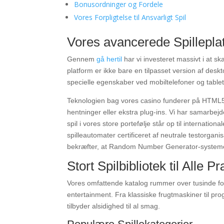
Bonusordninger og Fordele
Vores Forpligtelse til Ansvarligt Spil
Vores avancerede Spillepla
Gennem
gå hertil
har vi investeret massivt i at sk
platform er ikke bare en tilpasset version af des
specielle egenskaber ved mobiltelefoner og tablet
Teknologien bag vores casino funderer på HTML5, h
hentninger eller ekstra plug-ins. Vi har samarbej
spil i vores store portefølje står op til internatio
spilleautomater certificeret af neutrale testorga
bekræfter, at Random Number Generator-system
Stort Spilbibliotek til Alle 
Vores omfattende katalog rummer over tusinde forsk
entertainment. Fra klassiske frugtmaskiner til pro
tilbyder alsidighed til al smag.