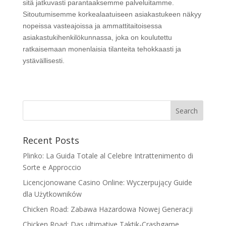
sitä jatkuvasti parantaaksemme palveluitamme.
Sitoutumisemme korkealaatuiseen asiakastukeen näkyy
nopeissa vasteajoissa ja ammattitaitoisessa
asiakastukihenkilökunnassa, joka on koulutettu
ratkaisemaan monenlaisia tilanteita tehokkaasti ja
ystävällisesti.
Recent Posts
Plinko: La Guida Totale al Celebre Intrattenimento di
Sorte e Approccio
Licencjonowane Casino Online: Wyczerpujący Guide
dla Użytkowników
Chicken Road: Zabawa Hazardowa Nowej Generacji
Chicken Road: Das ultimative Taktik-Crashgame