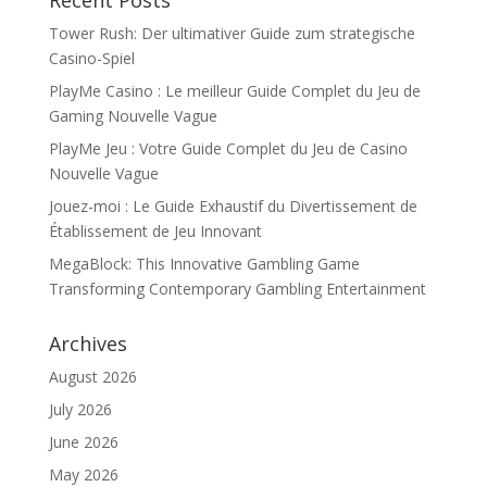
Recent Posts
Tower Rush: Der ultimativer Guide zum strategische
Casino-Spiel
PlayMe Casino : Le meilleur Guide Complet du Jeu de
Gaming Nouvelle Vague
PlayMe Jeu : Votre Guide Complet du Jeu de Casino
Nouvelle Vague
Jouez-moi : Le Guide Exhaustif du Divertissement de
Établissement de Jeu Innovant
MegaBlock: This Innovative Gambling Game
Transforming Contemporary Gambling Entertainment
Archives
August 2026
July 2026
June 2026
May 2026