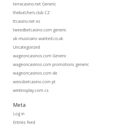
terracasino.net Generic
thebutchers.club CZ
ttcasino.net es
tweedbetcasino.com generic
uk-musicians-wanted.co.uk
Uncategorized
wageoncasinos.com Generic
wageoncasinos.com promotions generic
wageoncasinos.com-de
weissbetcasino.com pt
wintinoplay.com-cs
Meta
Log in
Entries feed