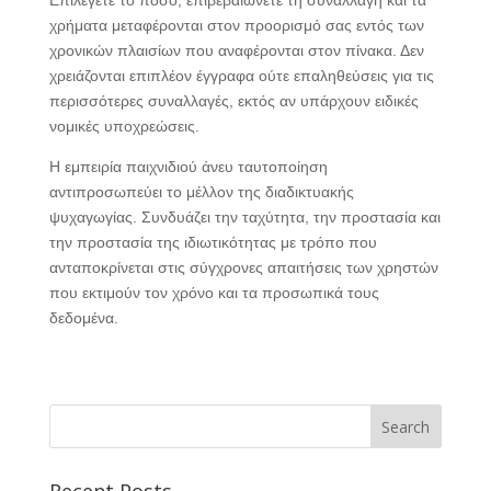
Επιλέγετε το ποσό, επιβεβαιώνετε τη συναλλαγή και τα
χρήματα μεταφέρονται στον προορισμό σας εντός των
χρονικών πλαισίων που αναφέρονται στον πίνακα. Δεν
χρειάζονται επιπλέον έγγραφα ούτε επαληθεύσεις για τις
περισσότερες συναλλαγές, εκτός αν υπάρχουν ειδικές
νομικές υποχρεώσεις.
Η εμπειρία παιχνιδιού άνευ ταυτοποίηση
αντιπροσωπεύει το μέλλον της διαδικτυακής
ψυχαγωγίας. Συνδυάζει την ταχύτητα, την προστασία και
την προστασία της ιδιωτικότητας με τρόπο που
ανταποκρίνεται στις σύγχρονες απαιτήσεις των χρηστών
που εκτιμούν τον χρόνο και τα προσωπικά τους
δεδομένα.