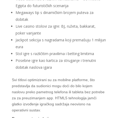
Egipta do futurističkih scenarija
Megaways tip s dinamičkim brojem puteva za
dobitak
Live casino stolovi za igre: BJ, ružeta, bakkarat,
poker varijante
Jackpot sekcija s nagradama koji premašuju 1 milijun
eura
Stol igre s različitim pravilima i betting limitima
Posebne igre kao kartica za struganje i trenutni
dobitak naslova igara
Svi títlovi optimizirani su za mobilne platforme, što
predstavlja da sudionici mogu doći do bilo kojem
naslovu preko pametnog telefona ili tableta bez potrebe
za za preuzimanjem app. HTML5 tehnologija jamči
glatko izvođenje igračkog sadržaja neovisno na
operativni sustav.