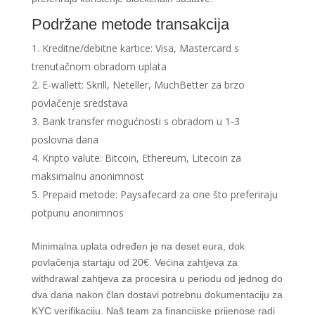
Podržane metode transakcija
Kreditne/debitne kartice: Visa, Mastercard s
trenutačnom obradom uplata
E-wallett: Skrill, Neteller, MuchBetter za brzo
povlačenje sredstava
Bank transfer mogućnosti s obradom u 1-3
poslovna dana
Kripto valute: Bitcoin, Ethereum, Litecoin za
maksimalnu anonimnost
Prepaid metode: Paysafecard za one što preferiraju
potpunu anonimnos
Minimalna uplata određen je na deset eura, dok
povlačenja startaju od 20€. Većina zahtjeva za
withdrawal zahtjeva za procesira u periodu od jednog do
dva dana nakon član dostavi potrebnu dokumentaciju za
KYC verifikaciju. Naš team za financijske prijenose radi