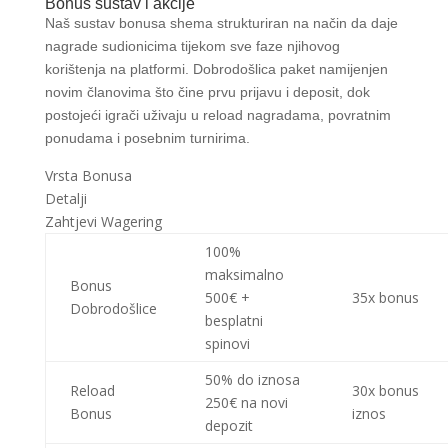
Bonus sustav i akcije
Naš sustav bonusa shema strukturiran na način da daje
nagrade sudionicima tijekom sve faze njihovog
korištenja na platformi. Dobrodošlica paket namijenjen
novim članovima što čine prvu prijavu i deposit, dok
postojeći igrači uživaju u reload nagradama, povratnim
ponudama i posebnim turnirima.
Vrsta Bonusa
Detalji
Zahtjevi Wagering
100%
maksimalno
Bonus
500€ +
35x bonus
Dobrodošlice
besplatni
spinovi
50% do iznosa
Reload
30x bonus
250€ na novi
Bonus
iznos
depozit