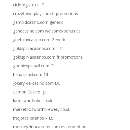
cicloregistro.it IT
crazytowerplay.com fr promotions
gambidcasino.com generic
ganecasino.com welcome-bonus es
gbetplaycasino.com Generic
goldspiniacasinos.com – fr
goldspiniacasinos.com fr promotions
gooniespinball.com CL
hahaspinnl.com NL
jokery-de-casino.com DE
Lemon Casino _pl
lucieswardrobe.co.uk
marketbosworthbrewery.co.uk
mejores casinos – ES
monkeyzinocasinos com es promotions