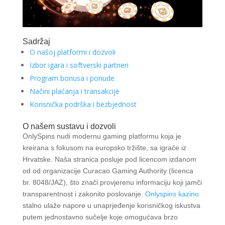
Sadržaj
O našoj platformi i dozvoli
Izbor igara i softverski partneri
Program bonusa i ponude
Načini plaćanja i transakcije
Korisnička podrška i bezbjednost
O našem sustavu i dozvoli
OnlySpins nudi modernu gaming platformu koja je
kreirana s fokusom na europsko tržište, sa igrače iz
Hrvatske. Naša stranica posluje pod licencom izdanom
od od organizacije Curacao Gaming Authority (licenca
br. 8048/JAZ), što znači provjerenu informaciju koji jamči
transparentnost i zakonito poslovanje.
Onlyspins kazino
stalno ulaže napore u unaprjeđenje korisničkog iskustva
putem jednostavno sučelje koje omogućava brzo