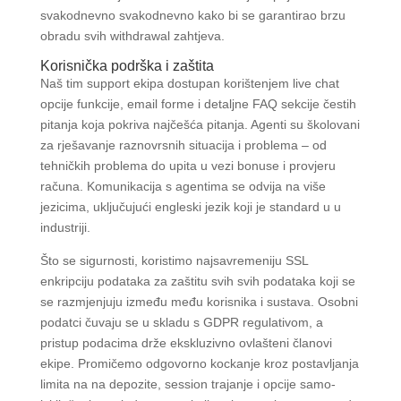
svakodnevno svakodnevno kako bi se garantirao brzu
obradu svih withdrawal zahtjeva.
Korisnička podrška i zaštita
Naš tim support ekipa dostupan korištenjem live chat
opcije funkcije, email forme i detaljne FAQ sekcije čestih
pitanja koja pokriva najčešća pitanja. Agenti su školovani
za rješavanje raznovrsnih situacija i problema – od
tehničkih problema do upita u vezi bonuse i provjeru
računa. Komunikacija s agentima se odvija na više
jezicima, uključujući engleski jezik koji je standard u u
industriji.
Što se sigurnosti, koristimo najsavremeniju SSL
enkripciju podataka za zaštitu svih svih podataka koji se
se razmjenjuju između među korisnika i sustava. Osobni
podatci čuvaju se u skladu s GDPR regulativom, a
pristup podacima drže ekskluzivno ovlašteni članovi
ekipe. Promičemo odgovorno kockanje kroz postavljanja
limita na na depozite, session trajanje i opcije samo-