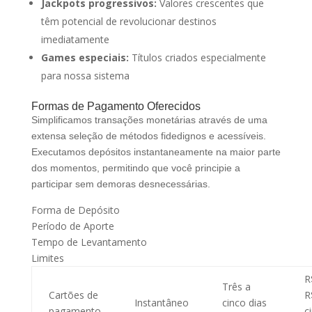
Jackpots progressivos:
Valores crescentes que
têm potencial de revolucionar destinos
imediatamente
Games especiais:
Títulos criados especialmente
para nossa sistema
Formas de Pagamento Oferecidos
Simplificamos transações monetárias através de uma
extensa seleção de métodos fidedignos e acessíveis.
Executamos depósitos instantaneamente na maior parte
dos momentos, permitindo que você principie a
participar sem demoras desnecessárias.
Forma de Depósito
Período de Aporte
Tempo de Levantamento
Limites
R
Três a
Cartões de
R
Instantâneo
cinco dias
pagamento
c