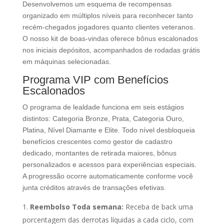
Desenvolvemos um esquema de recompensas
organizado em múltiplos níveis para reconhecer tanto
recém-chegados jogadores quanto clientes veteranos.
O nosso kit de boas-vindas oferece bônus escalonados
nos iniciais depósitos, acompanhados de rodadas grátis
em máquinas selecionadas.
Programa VIP com Benefícios
Escalonados
O programa de lealdade funciona em seis estágios
distintos: Categoria Bronze, Prata, Categoria Ouro,
Platina, Nível Diamante e Elite. Todo nível desbloqueia
benefícios crescentes como gestor de cadastro
dedicado, montantes de retirada maiores, bônus
personalizados e acessos para experiências especiais.
A progressão ocorre automaticamente conforme você
junta créditos através de transações efetivas.
Reembolso Toda semana:
Receba de back uma
porcentagem das derrotas líquidas a cada ciclo, com