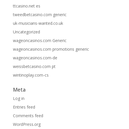
ttcasino.net es
tweedbetcasino.com generic
uk-musicians-wanted.co.uk
Uncategorized
wageoncasinos.com Generic
wageoncasinos.com promotions generic
wageoncasinos.com-de
weissbetcasino.com pt
wintinoplay.com-cs
Meta
Log in
Entries feed
Comments feed
WordPress.org