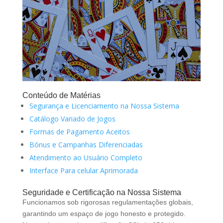
Conteúdo de Matérias
Segurança e Licenciamento na Nossa Sistema
Catálogo Variado de Jogos
Formas de Pagamento Aceitos
Bónus e Campanhas Diferenciadas
Atendimento ao Usuário Completo
Interface Para celular Aprimorada
Seguridade e Certificação na Nossa Sistema
Funcionamos sob rigorosas regulamentações globais,
garantindo um espaço de jogo honesto e protegido.