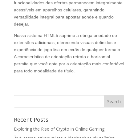
funcionalidades das ofertas permanecem integralmente
acessíveis em aparelhos celulares, garantindo
versatilidade integral para apostar aonde e quando
desejar.
Nossa sistema HTML5 suprime a obrigatoriedade de
extensões adicionais, oferecendo visuais definidos e
experiência de jogo lisa em ecrãs de qualquer formato.
A característica de orientação retrato e horizontal
permite que você opte por a orientação mais confortável
para todo modalidade de título.
Recent Posts
Exploring the Rise of Crypto in Online Gaming