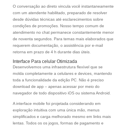
O conversação ao direto vincula você instantaneamente
com um atendente habilitado, preparado de resolver
desde dúvidas técnicas até esclarecimentos sobre
condições de promoções. Nosso tempo comum de
atendimento no chat permanece constantemente menor
de noventa segundos. Para temas mais elaborados que
requerem documentação, o assistência por e-mail
retorna em prazo de 4 h durante dias úteis.
Interface Para celular Otimizada
Desenvolvemos uma infraestrutura flexível que se
molda completamente a celulares e devices, mantendo
toda a funcionalidade da edição PC. Não é preciso
download de app – apenas acessar por meio do
navegador de todo dispositivo iOS ou sistema Android.
A interface mobile foi projetada considerando em
exploração intuitiva com uma única mão, menus
simplificados e carga melhorado mesmo em links mais
lentas. Todos os os jogos, formas de pagamento e