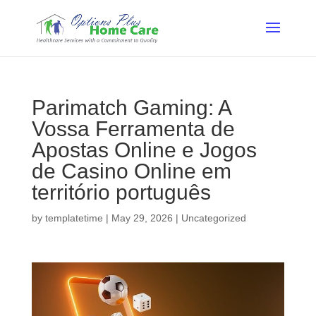
Parimatch Gaming: A
Vossa Ferramenta de
Apostas Online e Jogos
de Casino Online em
território português
by
templatetime
|
May 29, 2026
|
Uncategorized