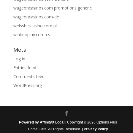
wageoncasinos.com promotions generic
wageoncasinos.com-de
weissbetcasino.com pt
wintinoplay.com-cs
Meta
Log in
Entries feed
Comments feed
WordPress.org
Powered by AffinityX Local
| Copyright © 2026 Options Plus
Home Care. All Rights Reserved. |
Privacy Policy