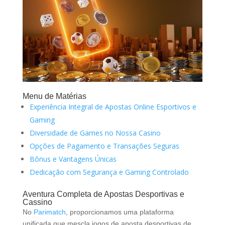
Menu de Matérias
Experiência Integral de Apostas Online Esportivos e
Gaming
Diversidade de Games no Nossa Casino
Opções de Pagamento e Transações Seguras
Bônus e Vantagens Únicas
Dedicação com Segurança e Gaming Controlado
Aventura Completa de Apostas Desportivas e
Cassino
No
Parimatch
, proporcionamos uma plataforma
unificada que mescla jogos de aposta desportivas de