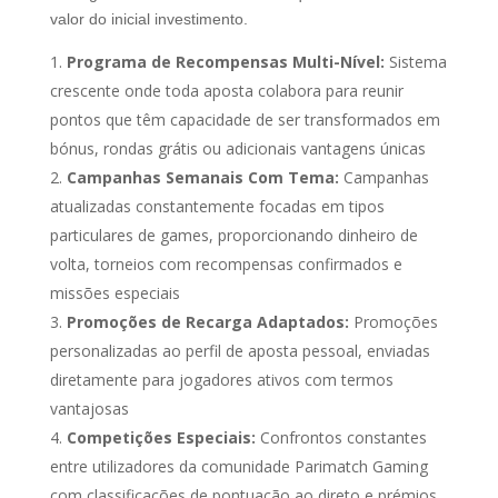
valor do inicial investimento.
Programa de Recompensas Multi-Nível:
Sistema
crescente onde toda aposta colabora para reunir
pontos que têm capacidade de ser transformados em
bónus, rondas grátis ou adicionais vantagens únicas
Campanhas Semanais Com Tema:
Campanhas
atualizadas constantemente focadas em tipos
particulares de games, proporcionando dinheiro de
volta, torneios com recompensas confirmados e
missões especiais
Promoções de Recarga Adaptados:
Promoções
personalizadas ao perfil de aposta pessoal, enviadas
diretamente para jogadores ativos com termos
vantajosas
Competições Especiais:
Confrontos constantes
entre utilizadores da comunidade Parimatch Gaming
com classificações de pontuação ao direto e prémios