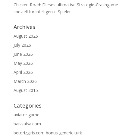
Chicken Road: Dieses ultimative Strategie-Crashgame
speziell für intelligente Spieler
Archives
August 2026
July 2026
June 2026
May 2026
April 2026
March 2026
August 2015
Categories
aviator game
bar-salsa.com
betorizgiris.com bonus generic turk