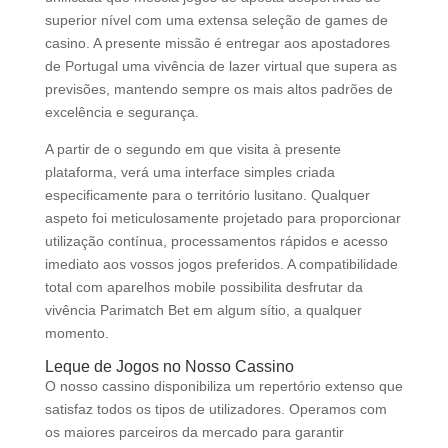
superior nível com uma extensa seleção de games de
casino. A presente missão é entregar aos apostadores
de Portugal uma vivência de lazer virtual que supera as
previsões, mantendo sempre os mais altos padrões de
excelência e segurança.
A partir de o segundo em que visita à presente
plataforma, verá uma interface simples criada
especificamente para o território lusitano. Qualquer
aspeto foi meticulosamente projetado para proporcionar
utilização contínua, processamentos rápidos e acesso
imediato aos vossos jogos preferidos. A compatibilidade
total com aparelhos mobile possibilita desfrutar da
vivência Parimatch Bet em algum sítio, a qualquer
momento.
Leque de Jogos no Nosso Cassino
O nosso cassino disponibiliza um repertório extenso que
satisfaz todos os tipos de utilizadores. Operamos com
os maiores parceiros da mercado para garantir