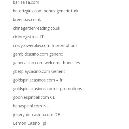
bar-salsa.com
betorizgiris.com bonus generic turk
breedbay.co.uk
chinagardenreading.co.uk
cicloregistro.it IT
crazytowerplay.com fr promotions
gambidcasino.com generic
ganecasino.com welcome-bonus es
gbetplaycasino.com Generic
goldspiniacasinos.com – fr
goldspiniacasinos.com fr promotions
gooniespinball.com CL
hahaspinnl.com NL
jokery-de-casino.com DE
Lemon Casino _pl