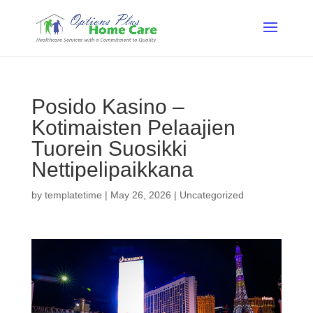
Posido Kasino –
Kotimaisten Pelaajien
Tuorein Suosikki
Nettipelipaikkana
by
templatetime
|
May 26, 2026
|
Uncategorized