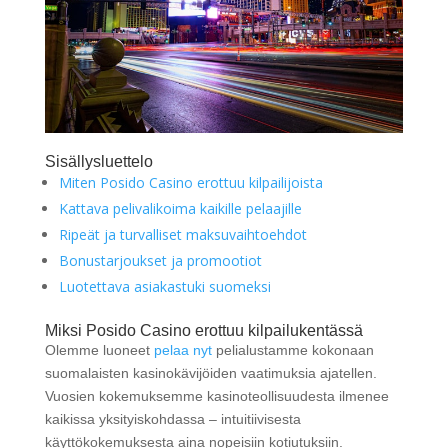
Sisällysluettelo
Miten Posido Casino erottuu kilpailijoista
Kattava pelivalikoima kaikille pelaajille
Ripeät ja turvalliset maksuvaihtoehdot
Bonustarjoukset ja promootiot
Luotettava asiakastuki suomeksi
Miksi Posido Casino erottuu kilpailukentässä
Olemme luoneet
pelaa nyt
pelialustamme kokonaan
suomalaisten kasinokävijöiden vaatimuksia ajatellen.
Vuosien kokemuksemme kasinoteollisuudesta ilmenee
kaikissa yksityiskohdassa – intuitiivisesta
käyttökokemuksesta aina nopeisiin kotiutuksiin.