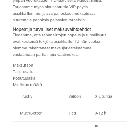
ympäri vuorokauden HD-laatuisella videostriimillä.
Tarjoamme myös ainutlaatuisia VIP-pöytiä
asiakkaillemme, joissa panoskoot mukautuvat
suurempia panoksia pelaavien tarpeisiin.
Nopeat ja turvalliset maksuvaihtoehdot
Tiedämme, että rahansiirtojen nopeus ja turvallisuus
ovat keskeisiä tekijöitä asiakkaille. Tämän vuoksi
olemme rakentaneet maksujärjestelmämme
vastaamaan parhaimpia vaatimuksia.
Maksutapa
Talletusaika
Kotiutusaika
Min/Max määrä
Trustly
Välitön
0-2 tuntia
MuchBetter
Heti
0-12 h
Ei