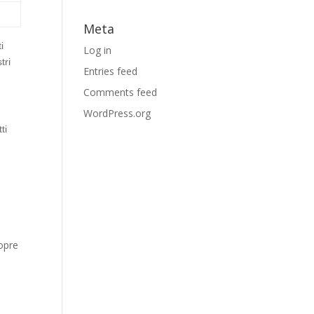
Meta
i
Log in
tri
Entries feed
Comments feed
WordPress.org
ti
opre