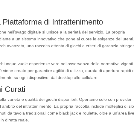
a Piattaforma di Intrattenimento
zione nell’svago digitale si unisce a la serietà del servizio. La propria
diante a un sistema innovativo che pone al cuore le esigenze dei utenti
h avanzata, una raccolta attenta di giochi e criteri di garanzia stringen
chiunque vuole esperienze vere nel osservanza delle normative vigenti
ne creato per garantire agilità di utilizzo, durata di apertura rapidi 
mente su ogni dispositivo, dal desktop allo cellulare.
i Curati
lla varietà e qualità dei giochi disponibili. Operiamo solo con provider
l ambito del intrattenimento. La propria raccolta include molteplici di slo
 da tavola tradizionali come black jack e roulette, oltre a un’area liv
n diretta reale.