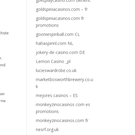
gbetplaycasino.com Generic
goldspiniacasinos.com – fr
goldspiniacasinos.com fr
promotions
chste
gooniespinball.com CL
hahaspinnl.com NL
jokery-de-casino.com DE
n.
Lemon Casino _pl
und
lucieswardrobe.co.uk
marketbosworthbrewery.co.u
k
her
mejores casinos – ES
erne
monkeyzinocasinos com es
promotions
monkeyzinocasinos.com fr
nesrf.org.uk