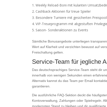
Weekly Reload-Boni mit kulanten Umsatzbed
Cashback-Aktionen für treue Spieler
Besondere Turniere mit gesicherten Preispool
VIP-Treueprogramm mit abgestuften Privilegi
Saison- Sonderaktionen zu Events
Sämtliche Bonusangebote unterliegen transparen
Wert auf Klarheit und verzichten bewusst auf ver
Freischaltung gelten.
Service-Team für jegliche A
Das deutschsprachiges Service-Team steht dir un
innerhalb von wenigen Sekunden einen erfahrenen 
Alternativ kannst du das Team per Email kontakti
garantieren.
Die ausführliche FAQ-Sektion deckt die häufigste
Kontoverwaltung, Zahlungen oder Spielregeln. All
modernsten Stand zu bleiben und dir qualifiziert