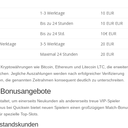
1-3 Werktage
10 EUR
Bis zu 24 Stunden
10 EUR EUR
Bis zu 24 Std.
10€ EUR
Werktage
3-5 Werktage
20 EUR
n
Maximal 24 Stunden
20 EUR
r Kryptowährungen wie Bitcoin, Ethereum und Litecoin LTC, die erweiter
chen. Jegliche Auszahlungen werden nach erfolgreicher Verifizierung
n, die genannten Zeitrahmen konsequent deutlich zu unterschreiten.
d Bonusangebote
tet, um einerseits Neukunden als andererseits treue VIP-Spieler
nus bei Quickwin bietet neuen Spielern einen großzügigen Match-Bonu
ür spezielle Top-Slots.
estandskunden