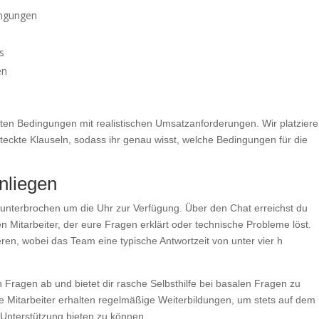
ingungen
s
en
ten Bedingungen mit realistischen Umsatzanforderungen. Wir platzier
steckte Klauseln, sodass ihr genau wisst, welche Bedingungen für die
nliegen
unterbrochen um die Uhr zur Verfügung. Über den Chat erreichst du
Mitarbeiter, der eure Fragen erklärt oder technische Probleme löst.
eren, wobei das Team eine typische Antwortzeit von unter vier h
n Fragen ab und bietet dir rasche Selbsthilfe bei basalen Fragen zu
e Mitarbeiter erhalten regelmäßige Weiterbildungen, um stets auf dem
e Unterstützung bieten zu können.