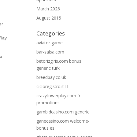
March 2026
August 2015
er
Categories
Play
aviator game
bar-salsa.com
zu
betorizgiris.com bonus
generic turk
breedbay.co.uk
cicloregistro.it IT
crazytowerplay.com fr
promotions
gambidcasino.com generic
ganecasino.com welcome-
bonus es