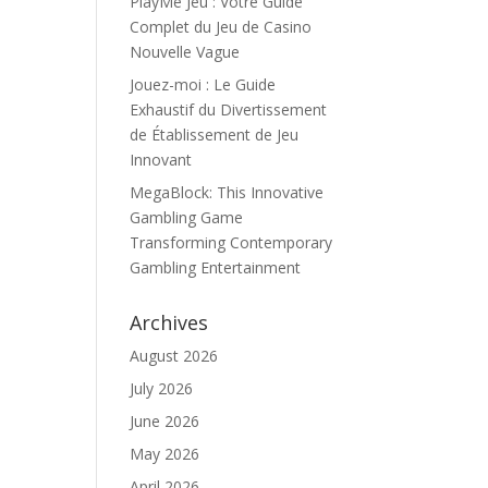
PlayMe Jeu : Votre Guide
Complet du Jeu de Casino
Nouvelle Vague
Jouez-moi : Le Guide
Exhaustif du Divertissement
de Établissement de Jeu
Innovant
MegaBlock: This Innovative
Gambling Game
Transforming Contemporary
Gambling Entertainment
Archives
August 2026
July 2026
June 2026
May 2026
April 2026