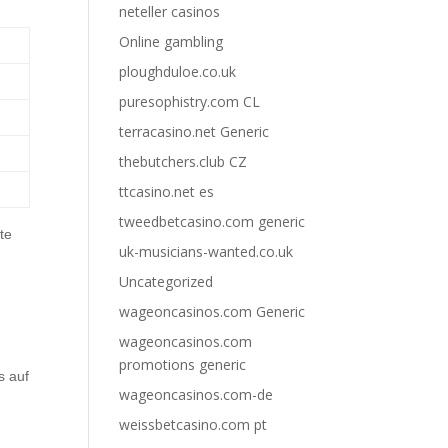
neteller casinos
Online gambling
ploughduloe.co.uk
puresophistry.com CL
terracasino.net Generic
thebutchers.club CZ
ttcasino.net es
tweedbetcasino.com generic
te
uk-musicians-wanted.co.uk
Uncategorized
wageoncasinos.com Generic
wageoncasinos.com
promotions generic
s auf
wageoncasinos.com-de
weissbetcasino.com pt