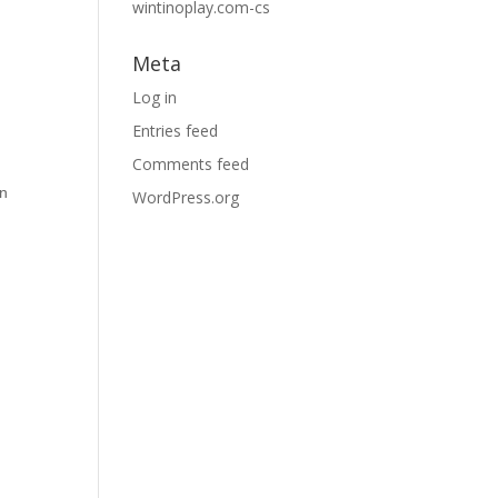
wintinoplay.com-cs
Meta
Log in
Entries feed
Comments feed
en
WordPress.org