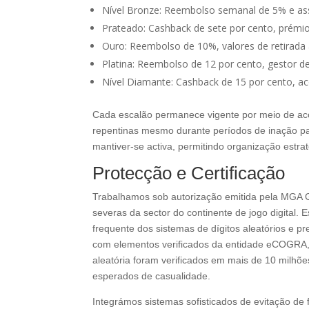
Nível Bronze: Reembolso semanal de 5% e assi
Prateado: Cashback de sete por cento, prémio
Ouro: Reembolso de 10%, valores de retirada 
Platina: Reembolso de 12 por cento, gestor d
Nível Diamante: Cashback de 15 por cento, a
Cada escalão permanece vigente por meio de ac
repentinas mesmo durante períodos de inação pa
mantiver-se activa, permitindo organização estra
Protecção e Certificação
Trabalhamos sob autorização emitida pela MGA G
severas da sector do continente de jogo digital. 
frequente dos sistemas de dígitos aleatórios e 
com elementos verificados da entidade eCOGRA,
aleatória foram verificados em mais de 10 milhõ
esperados de casualidade.
Integrámos sistemas sofisticados de evitação d