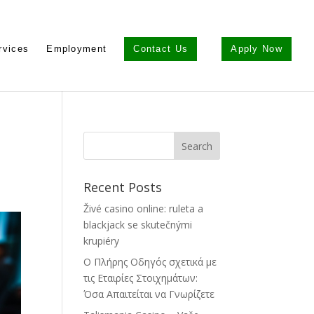
rvices
Employment
Contact Us
Apply Now
Recent Posts
Živé casino online: ruleta a
blackjack se skutečnými
krupiéry
Ο Πλήρης Οδηγός σχετικά με
τις Εταιρίες Στοιχημάτων:
Όσα Απαιτείται να Γνωρίζετε