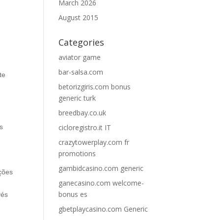
March 2026
August 2015
Categories
aviator game
o
bar-salsa.com
te
betorizgiris.com bonus
generic turk
breedbay.co.uk
cicloregistro.it IT
s
crazytowerplay.com fr
promotions
gambidcasino.com generic
ições
ganecasino.com welcome-
bonus es
vés
gbetplaycasino.com Generic