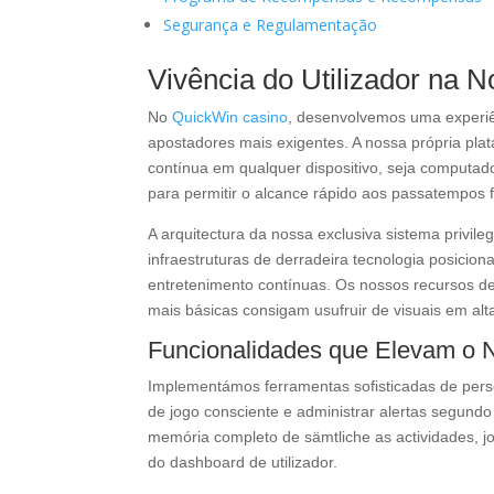
Segurança e Regulamentação
Vivência do Utilizador na 
No
QuickWin casino
, desenvolvemos uma experiê
apostadores mais exigentes. A nossa própria plat
contínua em qualquer dispositivo, seja computad
para permitir o alcance rápido aos passatempos f
A arquitectura da nossa exclusiva sistema privil
infraestruturas de derradeira tecnologia posici
entretenimento contínuas. Os nossos recursos de
mais básicas consigam usufruir de visuais em alt
Funcionalidades que Elevam o N
Implementámos ferramentas sofisticadas de person
de jogo consciente e administrar alertas segundo
memória completo de sämtliche as actividades, j
do dashboard de utilizador.