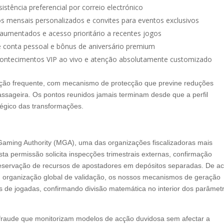
stência preferencial por correio electrónico
s mensais personalizados e convites para eventos exclusivos
aumentados e acesso prioritário a recentes jogos
e conta pessoal e bônus de aniversário premium
contecimentos VIP ao vivo e atenção absolutamente customizado
ção frequente, com mecanismo de protecção que previne reduções
ssageira. Os pontos reunidos jamais terminam desde que a perfil
tégico das transformações.
aming Authority (MGA), uma das organizações fiscalizadoras mais
Esta permissão solicita inspecções trimestrais externas, confirmação
preservação de recursos de apostadores em depósitos separadas. De a
 organização global de validação, os nossos mecanismos de geração
es de jogadas, confirmando divisão matemática no interior dos parâmet
e fraude que monitorizam modelos de acção duvidosa sem afectar a