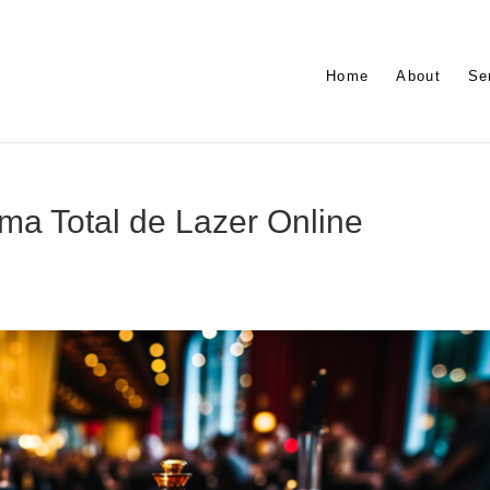
Home
About
Se
ma Total de Lazer Online