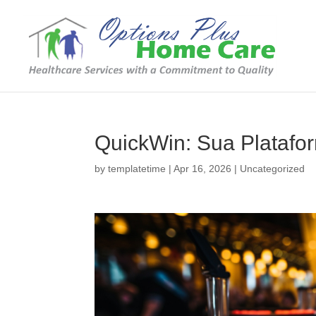
QuickWin: Sua Platafor
by
templatetime
|
Apr 16, 2026
|
Uncategorized