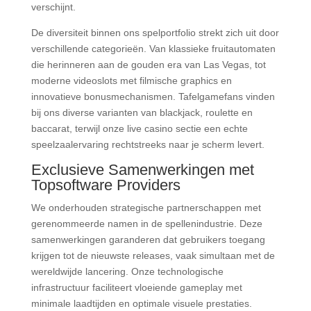
verschijnt.
De diversiteit binnen ons spelportfolio strekt zich uit door
verschillende categorieën. Van klassieke fruitautomaten
die herinneren aan de gouden era van Las Vegas, tot
moderne videoslots met filmische graphics en
innovatieve bonusmechanismen. Tafelgamefans vinden
bij ons diverse varianten van blackjack, roulette en
baccarat, terwijl onze live casino sectie een echte
speelzaalervaring rechtstreeks naar je scherm levert.
Exclusieve Samenwerkingen met
Topsoftware Providers
We onderhouden strategische partnerschappen met
gerenommeerde namen in de spellenindustrie. Deze
samenwerkingen garanderen dat gebruikers toegang
krijgen tot de nieuwste releases, vaak simultaan met de
wereldwijde lancering. Onze technologische
infrastructuur faciliteert vloeiende gameplay met
minimale laadtijden en optimale visuele prestaties.