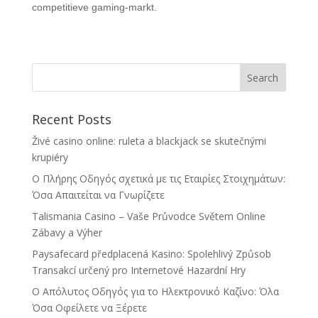
competitieve gaming-markt.
Recent Posts
Živé casino online: ruleta a blackjack se skutečnými
krupiéry
Ο Πλήρης Οδηγός σχετικά με τις Εταιρίες Στοιχημάτων:
Όσα Απαιτείται να Γνωρίζετε
Talismania Casino – Vaše Průvodce Světem Online
Zábavy a Výher
Paysafecard předplacená Kasino: Spolehlivý Způsob
Transakcí určený pro Internetové Hazardní Hry
Ο Απόλυτος Οδηγός για το Ηλεκτρονικό Καζίνο: Όλα
Όσα Οφείλετε να Ξέρετε