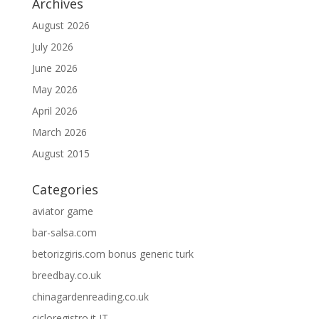
Archives
August 2026
July 2026
June 2026
May 2026
April 2026
March 2026
August 2015
Categories
aviator game
bar-salsa.com
betorizgiris.com bonus generic turk
breedbay.co.uk
chinagardenreading.co.uk
cicloregistro.it IT