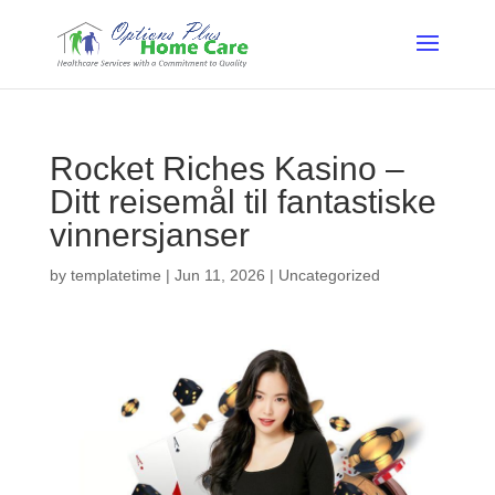
Rocket Riches Kasino –
Ditt reisemål til fantastiske
vinnersjanser
by
templatetime
|
Jun 11, 2026
|
Uncategorized