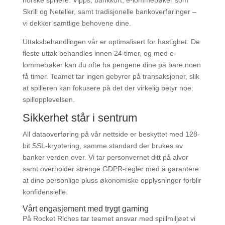
Skrill og Neteller, samt tradisjonelle bankoverføringer –
vi dekker samtlige behovene dine.
Uttaksbehandlingen vår er optimalisert for hastighet. De
fleste uttak behandles innen 24 timer, og med e-
lommebøker kan du ofte ha pengene dine på bare noen
få timer. Teamet tar ingen gebyrer på transaksjoner, slik
at spilleren kan fokusere på det der virkelig betyr noe:
spillopplevelsen.
Sikkerhet står i sentrum
All dataoverføring på vår nettside er beskyttet med 128-
bit SSL-kryptering, samme standard der brukes av
banker verden over. Vi tar personvernet ditt på alvor
samt overholder strenge GDPR-regler med å garantere
at dine personlige pluss økonomiske opplysninger forblir
konfidensielle.
Vårt engasjement med trygt gaming
På Rocket Riches tar teamet ansvar med spillmiljøet vi