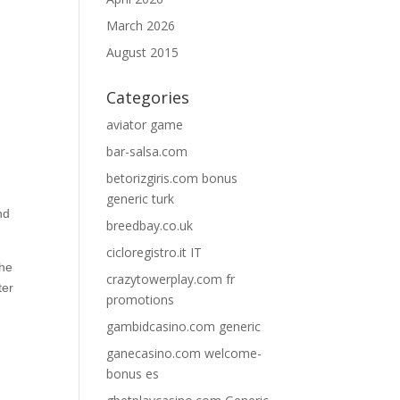
March 2026
August 2015
Categories
aviator game
bar-salsa.com
betorizgiris.com bonus
generic turk
nd
breedbay.co.uk
cicloregistro.it IT
che
crazytowerplay.com fr
ter
promotions
n
gambidcasino.com generic
ganecasino.com welcome-
bonus es