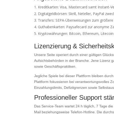
Kreditkarten: Visa, Mastercard samt Instant-V
Digitalgeldbörsen: Skrill, Neteller, PayPal z
Transfers: SEPA-Überweisungen zum größere
Guthabenkarten: Paysafecard zur anonyme Z
Kryptowährungen: Bitcoin, Ethereum, Litecoin
Lizenzierung & Sicherheitsk
Unsere Seite operiert durch einer gültigen Glück
Aufsichtsbehörden in der Branche. Jene Lizenz g
sowie Geschäftspraktiken.
Jegliche Spiele bei dieser Plattform bleiben durc
Plattform fokussieren bei verantwortungsvolles 
Einzahlungslimits, Defizitgrenzen sowie Selbstau
Professioneller Support stä
Das Service-Team wartet 24 h täglich, 7 Tage die
Mail beziehungsweise Telefon-Hotline. Die durchs