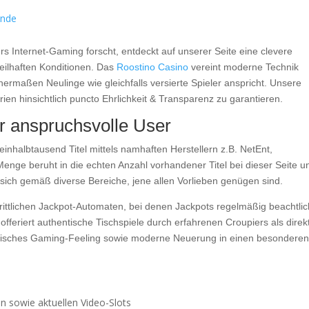
unde
rs Internet-Gaming forscht, entdeckt auf unserer Seite eine clevere
eilhaften Konditionen. Das
Roostino Casino
vereint moderne Technik
chermaßen Neulinge wie gleichfalls versierte Spieler anspricht. Unsere
rien hinsichtlich puncto Ehrlichkeit & Transparenz zu garantieren.
zur anspruchsvolle User
inhalbtausend Titel mittels namhaften Herstellern z.B. NetEnt,
enge beruht in die echten Anzahl vorhandener Titel bei dieser Seite u
rt sich gemäß diverse Bereiche, jene allen Vorlieben genügen sind.
ittlichen Jackpot-Automaten, bei denen Jackpots regelmäßig beachtli
offeriert authentische Tischspiele durch erfahrenen Croupiers als direk
ssisches Gaming-Feeling sowie moderne Neuerung in einen besondere
n sowie aktuellen Video-Slots