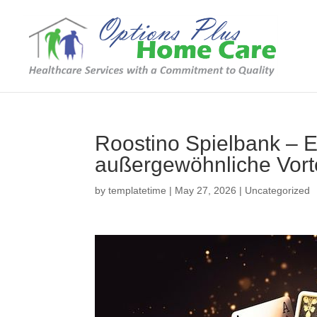
Roostino Spielbank – 
außergewöhnliche Vort
by
templatetime
|
May 27, 2026
|
Uncategorized