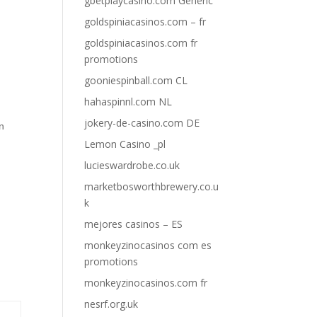
gbetplaycasino.com Generic
goldspiniacasinos.com – fr
goldspiniacasinos.com fr
promotions
gooniespinball.com CL
hahaspinnl.com NL
jokery-de-casino.com DE
n
Lemon Casino _pl
lucieswardrobe.co.uk
marketbosworthbrewery.co.u
k
mejores casinos – ES
monkeyzinocasinos com es
promotions
monkeyzinocasinos.com fr
nesrf.org.uk