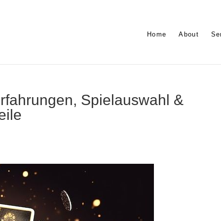
Home
About
Se
Erfahrungen, Spielauswahl &
eile