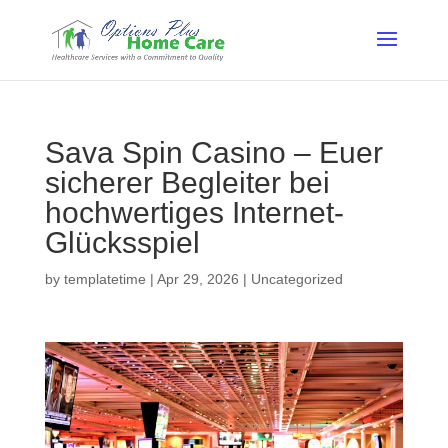
Sava Spin Casino – Euer
sicherer Begleiter bei
hochwertiges Internet-
Glücksspiel
by
templatetime
|
Apr 29, 2026
|
Uncategorized