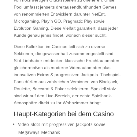
von hochwertigen Glücksspielen zu offerieren. Unser
Pool umfasst jenseits dreitausendfünfhundert Games
von renommierten Entwicklern darunter NetEnt,
Microgaming, Play’n GO, Pragmatic Play sowie
Evolution Gaming. Diese Vielfalt garantiert, dass jeder
Kunde genau jenes findet, wonach dieser sucht.
Diese Kollektion im Casinos teilt sich zu diverse
Sektionen, die gewissenhaft zusammengestellt sind.
Slot-Liebhaber entdecken klassische Fruchtautomaten
gleichermaßen als moderne Videoautomaten plus
innovativen Extras & progressiven Jackpots. Tischspiel-
Fans dürfen aus zahlreichen Versionen von Blackjack,
Roulette, Baccarat & Poker selektieren. Speziell stolz
sind wir auf den Live-Bereich, der echte Spielbank-
Atmosphäre direkt zu Ihr Wohnzimmer bringt.
Haupt-Kategorien bei dem Casino
Video-Slots mit progressiven Jackpots sowie
Megaways-Mechanik