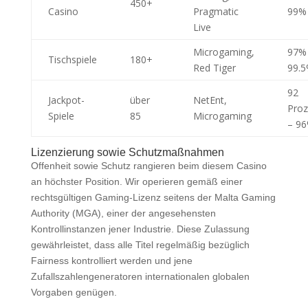
450+
Casino
Pragmatic
99%
Live
Microgaming,
97%
Tischspiele
180+
Red Tiger
99.
92
Jackpot-
über
NetEnt,
Proz
Spiele
85
Microgaming
– 9
Lizenzierung sowie Schutzmaßnahmen
Offenheit sowie Schutz rangieren beim diesem Casino
an höchster Position. Wir operieren gemäß einer
rechtsgültigen Gaming-Lizenz seitens der Malta Gaming
Authority (MGA), einer der angesehensten
Kontrollinstanzen jener Industrie. Diese Zulassung
gewährleistet, dass alle Titel regelmäßig bezüglich
Fairness kontrolliert werden und jene
Zufallszahlengeneratoren internationalen globalen
Vorgaben genügen.