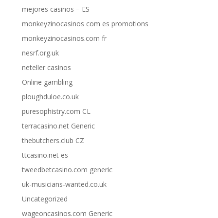
mejores casinos – ES
monkeyzinocasinos com es promotions
monkeyzinocasinos.com fr
nesrf.org.uk
neteller casinos
Online gambling
ploughduloe.co.uk
puresophistry.com CL
terracasino.net Generic
thebutchers.club CZ
ttcasino.net es
tweedbetcasino.com generic
uk-musicians-wanted.co.uk
Uncategorized
wageoncasinos.com Generic