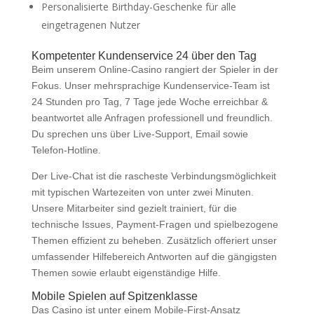
Personalisierte Birthday-Geschenke für alle
eingetragenen Nutzer
Kompetenter Kundenservice 24 über den Tag
Beim unserem Online-Casino rangiert der Spieler in der
Fokus. Unser mehrsprachige Kundenservice-Team ist
24 Stunden pro Tag, 7 Tage jede Woche erreichbar &
beantwortet alle Anfragen professionell und freundlich.
Du sprechen uns über Live-Support, Email sowie
Telefon-Hotline.
Der Live-Chat ist die rascheste Verbindungsmöglichkeit
mit typischen Wartezeiten von unter zwei Minuten.
Unsere Mitarbeiter sind gezielt trainiert, für die
technische Issues, Payment-Fragen und spielbezogene
Themen effizient zu beheben. Zusätzlich offeriert unser
umfassender Hilfebereich Antworten auf die gängigsten
Themen sowie erlaubt eigenständige Hilfe.
Mobile Spielen auf Spitzenklasse
Das Casino ist unter einem Mobile-First-Ansatz