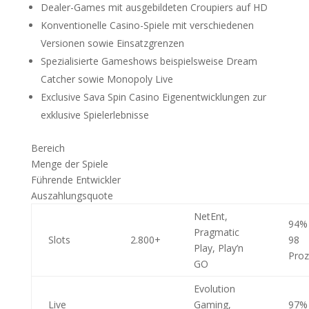
Dealer-Games mit ausgebildeten Croupiers auf HD
Konventionelle Casino-Spiele mit verschiedenen
Versionen sowie Einsatzgrenzen
Spezialisierte Gameshows beispielsweise Dream
Catcher sowie Monopoly Live
Exclusive Sava Spin Casino Eigenentwicklungen zur
exklusive Spielerlebnisse
Bereich
Menge der Spiele
Führende Entwickler
Auszahlungsquote
NetEnt,
94%
Pragmatic
Slots
2.800+
98
Play, Play’n
Proz
GO
Evolution
Live
Gaming,
97%