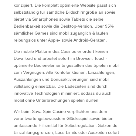
konzipiert. Die komplett optimierte Website passt sich
selbstständig für sämtliche Bildschirmgröße an sowie
bietet via Smartphones sowie Tablets die selbe
Bedienbarkeit sowie die Desktop-Version. Über 95%
sämtlicher Games sind mobil zugänglich & laufen
reibungslos unter Apple- sowie Android-Geräten.
Die mobile Platform des Casinos erfordert keinen
Download und arbeitet sofort im Browser. Touch-
optimierte Bedienelemente gestalten das Spielen mobil
zum Vergnügen. Alle Kontofunktionen, Einzahlungen,
Auszahlungen und Bonusaktivierungen sind mobil
vollständig einsetzbar. Die Ladezeiten sind durch
innovative Technologien minimiert, sodass du auch
mobil ohne Unterbrechungen spielen dürfen.
Wir beim Sava Spin Casino verpflichten uns dem
verantwortungsbewusstem Glücksspiel sowie bieten
umfassende Hilfsmittel für Selbstregulation. Setzen du
Einzahlungsgrenzen, Loss-Limits oder Auszeiten sofort