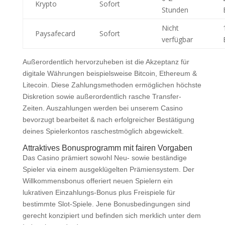
Krypto
Sofort
Stunden
Nicht
Paysafecard
Sofort
verfügbar
Außerordentlich hervorzuheben ist die Akzeptanz für
digitale Währungen beispielsweise Bitcoin, Ethereum &
Litecoin. Diese Zahlungsmethoden ermöglichen höchste
Diskretion sowie außerordentlich rasche Transfer-
Zeiten. Auszahlungen werden bei unserem Casino
bevorzugt bearbeitet & nach erfolgreicher Bestätigung
deines Spielerkontos raschestmöglich abgewickelt.
Attraktives Bonusprogramm mit fairen Vorgaben
Das Casino prämiert sowohl Neu- sowie beständige
Spieler via einem ausgeklügelten Prämiensystem. Der
Willkommensbonus offeriert neuen Spielern ein
lukrativen Einzahlungs-Bonus plus Freispiele für
bestimmte Slot-Spiele. Jene Bonusbedingungen sind
gerecht konzipiert und befinden sich merklich unter dem