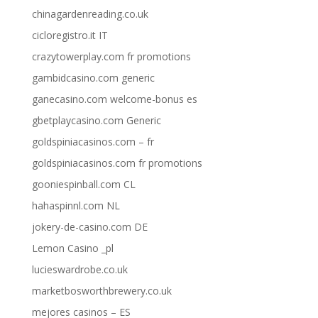
chinagardenreading.co.uk
cicloregistro.it IT
crazytowerplay.com fr promotions
gambidcasino.com generic
ganecasino.com welcome-bonus es
gbetplaycasino.com Generic
goldspiniacasinos.com – fr
goldspiniacasinos.com fr promotions
gooniespinball.com CL
hahaspinnl.com NL
jokery-de-casino.com DE
Lemon Casino _pl
lucieswardrobe.co.uk
marketbosworthbrewery.co.uk
mejores casinos – ES