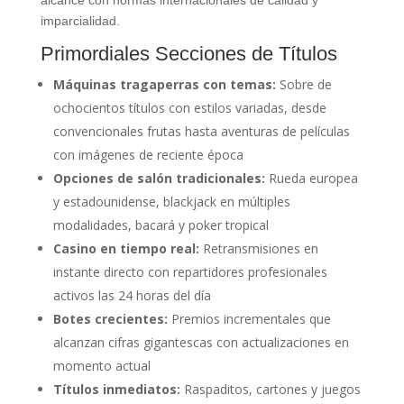
imparcialidad.
Primordiales Secciones de Títulos
Máquinas tragaperras con temas:
Sobre de
ochocientos títulos con estilos variadas, desde
convencionales frutas hasta aventuras de películas
con imágenes de reciente época
Opciones de salón tradicionales:
Rueda europea
y estadounidense, blackjack en múltiples
modalidades, bacará y poker tropical
Casino en tiempo real:
Retransmisiones en
instante directo con repartidores profesionales
activos las 24 horas del día
Botes crecientes:
Premios incrementales que
alcanzan cifras gigantescas con actualizaciones en
momento actual
Títulos inmediatos:
Raspaditos, cartones y juegos