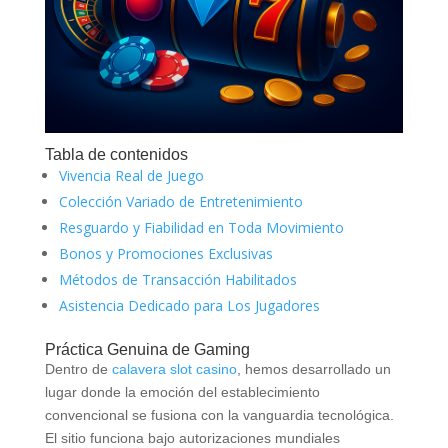
Tabla de contenidos
Vivencia Real de Juego
Colección Variado de Entretenimiento
Resguardo y Fiabilidad en Toda Movimiento
Bonos y Promociones Exclusivas
Métodos de Transacción Habilitados
Asistencia Dedicado para Los Jugadores
Práctica Genuina de Gaming
Dentro de
calavera slot casino
, hemos desarrollado un
lugar donde la emoción del establecimiento
convencional se fusiona con la vanguardia tecnológica.
El sitio funciona bajo autorizaciones mundiales