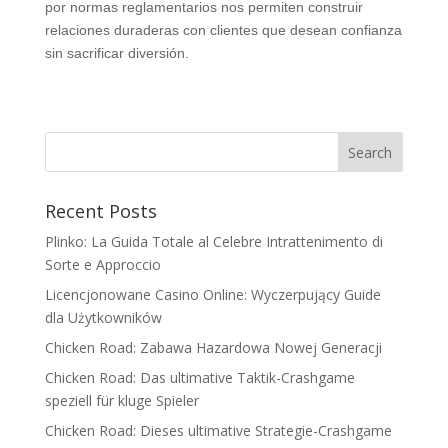
por normas reglamentarios nos permiten construir
relaciones duraderas con clientes que desean confianza
sin sacrificar diversión.
Recent Posts
Plinko: La Guida Totale al Celebre Intrattenimento di
Sorte e Approccio
Licencjonowane Casino Online: Wyczerpujący Guide
dla Użytkowników
Chicken Road: Zabawa Hazardowa Nowej Generacji
Chicken Road: Das ultimative Taktik-Crashgame
speziell für kluge Spieler
Chicken Road: Dieses ultimative Strategie-Crashgame