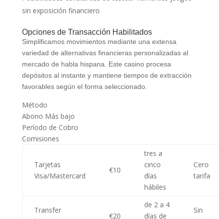
sin exposición financiero
Opciones de Transacción Habilitados
Simplificamos movimientos mediante una extensa
variedad de alternativas financieras personalizadas al
mercado de habla hispana. Este casino procesa
depósitos al instante y mantiene tiempos de extracción
favorables según el forma seleccionado.
Método
Abono Más bajo
Período de Cobro
Comisiones
tres a
Tarjetas
cinco
Cero
€10
Visa/Mastercard
días
tarifa
hábiles
de 2 a 4
Transfer
Sin
€20
días de