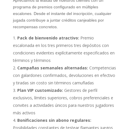
Apreciamos la lealtad de nuestros clientes con un
programa de premios configurado en múltiples
escalones. Desde el instante del inscripción, cualquier
jugada contribuye a juntar créditos canjeables por
recompensas concretos.
Pack de bienvenido atractivo:
Premio
escalonada en los tres primeros tres depósitos con
condiciones evidentes explícitamente especificados en
términos y términos
Campañas semanales alternadas:
Competencias
con galardones confirmados, devoluciones en efectivo
y tiradas sin costo sin términos camufladas
Plan VIP customizado:
Gestores de perfil
exclusivos, límites superiores, cobros preferenciales e
convites a actividades únicos para nuestros jugadores
más activos
Bonificaciones sin abono regulares:
Posibilidades constantes de testear flamantes juegos