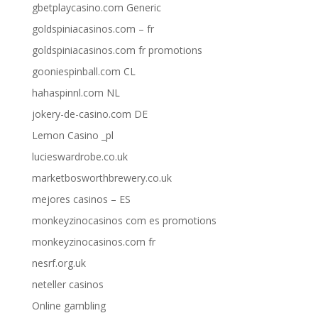
gbetplaycasino.com Generic
goldspiniacasinos.com – fr
goldspiniacasinos.com fr promotions
gooniespinball.com CL
hahaspinnl.com NL
jokery-de-casino.com DE
Lemon Casino _pl
lucieswardrobe.co.uk
marketbosworthbrewery.co.uk
mejores casinos – ES
monkeyzinocasinos com es promotions
monkeyzinocasinos.com fr
nesrf.org.uk
neteller casinos
Online gambling