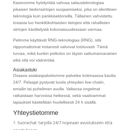
Kasinomme hyödyntää vahvaa salausteknologiaa
jokaisen tiedonsiirtojen suojaamiseksi, joka on identtinen
teknologia kuin pankkisektoreilla. Tällainen vahvistettu
tosiasia luo henkilökohtaisten tietojesi että rahallisten
siirtojen käsittelystä kokonaisuudessaan varmaa.
Pelimme käyttävät RNG-teknologiaa (RNG), sitä
riippumattomat instanssit valvovat toistuvasti. Tämä
turvaa, mikä kunkin pelitulos on täysin sattumanvarainen
eikä sitä voi väärentää.
Asiakastuki
Osaava asiakaspalvelumme palvelee kotimaassa kautta
24/7. Pelaajat pystyvät luoda yhteyden live-chatin,
emailin tai puhelimen avulla. Valtaosa ongelmat
ratkaistaan harvoissa hetkessä, sekä vaativammat
tapaukset käsitellään huolellisesti 24 h sisällä.
Yhteystietomme
Suorachat: tarjolla 24/7 nopeaan avustukseen että