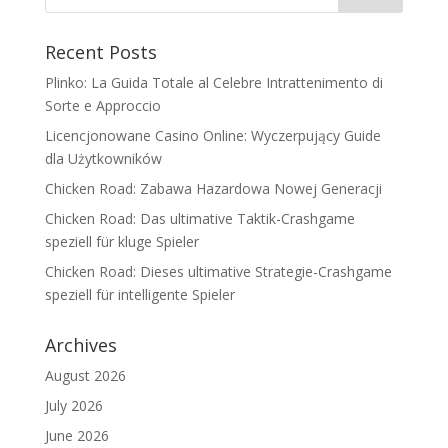
Recent Posts
Plinko: La Guida Totale al Celebre Intrattenimento di
Sorte e Approccio
Licencjonowane Casino Online: Wyczerpujący Guide
dla Użytkowników
Chicken Road: Zabawa Hazardowa Nowej Generacji
Chicken Road: Das ultimative Taktik-Crashgame
speziell für kluge Spieler
Chicken Road: Dieses ultimative Strategie-Crashgame
speziell für intelligente Spieler
Archives
August 2026
July 2026
June 2026