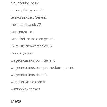
ploughduloe.co.uk
puresophistry.com CL
terracasino.net Generic
thebutchers.club CZ
ttcasino.net es
tweedbetcasino.com generic
uk-musicians-wanted.co.uk
Uncategorized
wageoncasinos.com Generic
wageoncasinos.com promotions generic
wageoncasinos.com-de
weissbetcasino.com pt
wintinoplay.com-cs
Meta