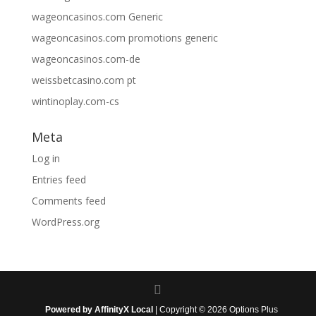
wageoncasinos.com Generic
wageoncasinos.com promotions generic
wageoncasinos.com-de
weissbetcasino.com pt
wintinoplay.com-cs
Meta
Log in
Entries feed
Comments feed
WordPress.org
Powered by AffinityX Local
| Copyright © 2026 Options Plus