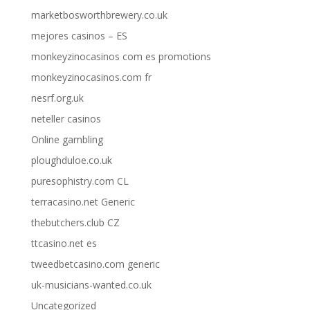
marketbosworthbrewery.co.uk
mejores casinos – ES
monkeyzinocasinos com es promotions
monkeyzinocasinos.com fr
nesrf.org.uk
neteller casinos
Online gambling
ploughduloe.co.uk
puresophistry.com CL
terracasino.net Generic
thebutchers.club CZ
ttcasino.net es
tweedbetcasino.com generic
uk-musicians-wanted.co.uk
Uncategorized