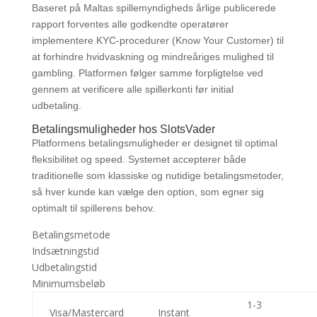
Baseret på Maltas spillemyndigheds årlige publicerede
rapport forventes alle godkendte operatører
implementere KYC-procedurer (Know Your Customer) til
at forhindre hvidvaskning og mindreåriges mulighed til
gambling. Platformen følger samme forpligtelse ved
gennem at verificere alle spillerkonti før initial
udbetaling.
Betalingsmuligheder hos SlotsVader
Platformens betalingsmuligheder er designet til optimal
fleksibilitet og speed. Systemet accepterer både
traditionelle som klassiske og nutidige betalingsmetoder,
så hver kunde kan vælge den option, som egner sig
optimalt til spillerens behov.
Betalingsmetode
Indsætningstid
Udbetalingstid
Minimumsbeløb
1-3
Visa/Mastercard
Instant