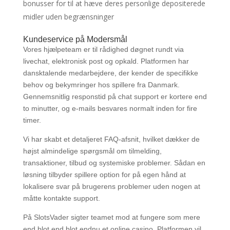
bonusser for til at hæve deres personlige depositerede
midler uden begrænsninger
Kundeservice på Modersmål
Vores hjælpeteam er til rådighed døgnet rundt via
livechat, elektronisk post og opkald. Platformen har
dansktalende medarbejdere, der kender de specifikke
behov og bekymringer hos spillere fra Danmark.
Gennemsnitlig responstid på chat support er kortere end
to minutter, og e-mails besvares normalt inden for fire
timer.
Vi har skabt et detaljeret FAQ-afsnit, hvilket dækker de
højst almindelige spørgsmål om tilmelding,
transaktioner, tilbud og systemiske problemer. Sådan en
løsning tilbyder spillere option for på egen hånd at
lokalisere svar på brugerens problemer uden nogen at
måtte kontakte support.
På SlotsVader sigter teamet mod at fungere som mere
end blot end blot endnu et online casino. Platformen vil