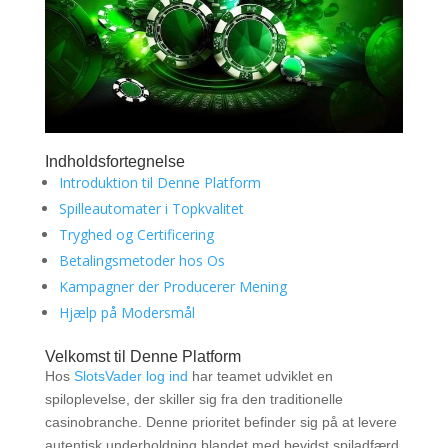
Indholdsfortegnelse
Introduktion til Denne Platform
Spilleautomater i Topkvalitet
Tryghed og Certificering
Betalingsmetoder hos Os
Kampagner der Producerer Mening
Hjælp på Modersmål
Velkomst til Denne Platform
Hos
SlotsVader log ind
har teamet udviklet en
spiloplevelse, der skiller sig fra den traditionelle
casinobranche. Denne prioritet befinder sig på at levere
autentisk underholdning blandet med bevidst spiladfærd.